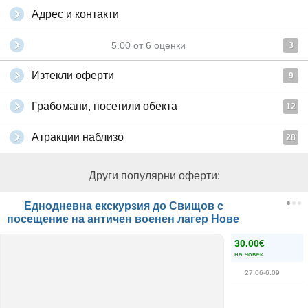
Адрес и контакти
5.00
от
6
оценки
3
Изтекли оферти
9
Грабомани, посетили обекта
12
Атракции наблизо
28
Други популярни оферти:
Еднодневна екскурзия до Свищов с
посещение на античен военен лагер Нове
30.00€
на човек
27.06-6.09