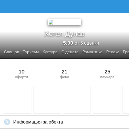
ХОТЕЛ ДУНАВ
Хотел Дунав
5.00
от 6 оценки
Свищов
·
Туризъм
·
Култура
·
С децата
·
Романтика
·
Релакс
·
Гр
10
21
25
оферти
фена
ваучера
Информация за обекта