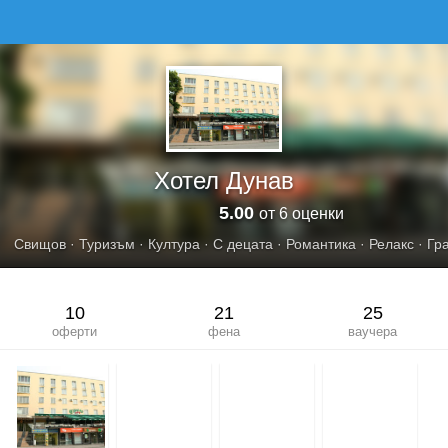
ХОТЕЛ ДУНАВ
Хотел Дунав
5.00
от 6 оценки
Свищов
·
Туризъм
·
Култура
·
С децата
·
Романтика
·
Релакс
·
Гр
10
21
25
оферти
фена
ваучера