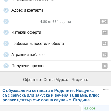
Адрес и контакти
4.80
от
684
оценки
460
Изтекли оферти
20
Грабомани, посетили обекта
12
Атракции наблизо
89
Получени призове
8
Оферти от Хотел Мурсал, Ягодина:
Събуждане на сетивата в Родопите: Нощувка
със закуска или закуска и вечеря за двама, плюс
релакс център със солна сауна - с. Ягодина
68.00€