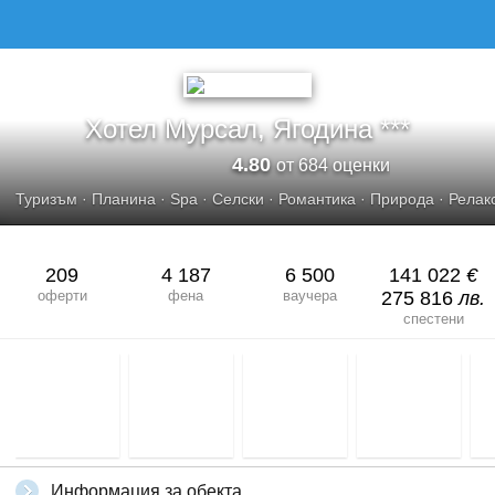
ХОТЕЛ МУРСАЛ, ЯГОДИНА
Хотел Мурсал, Ягодина ***
4.80
от 684 оценки
Туризъм
·
Планина
·
Spa
·
Селски
·
Романтика
·
Природа
·
Релак
209
4 187
6 500
141 022
€
оферти
фена
ваучера
275 816
лв.
спестени
Информация за обекта