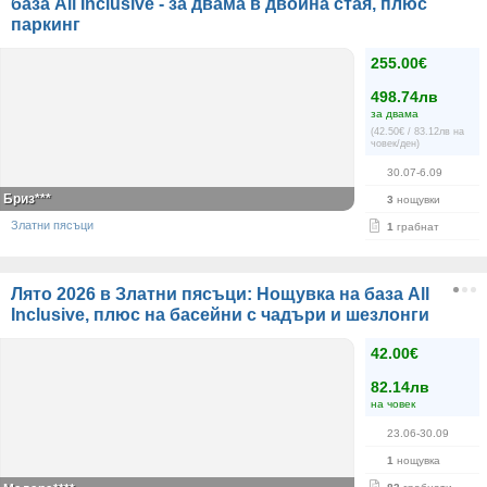
база All Inclusive - за двама в двойна стая, плюс
паркинг
255.00€
498.74лв
за двама
(42.50€ / 83.12лв на
човек/ден)
30.07-6.09
Бриз***
3
нощувки
Златни пясъци
1
грабнат
Лято 2026 в Златни пясъци: Нощувка на база All
Inclusive, плюс на басейни с чадъри и шезлонги
42.00€
82.14лв
на човек
23.06-30.09
1
нощувка