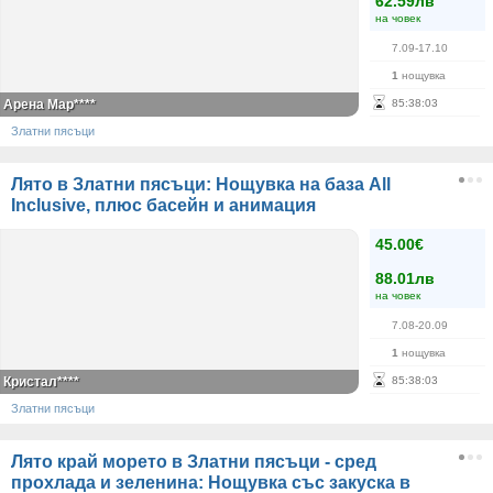
62.59лв
на човек
7.09-17.10
1
нощувка
Арена Мар****
85
:
38
:
03
Златни пясъци
Лято в Златни пясъци: Нощувка на база All
Inclusive, плюс басейн и анимация
45.00€
88.01лв
на човек
7.08-20.09
1
нощувка
Кристал****
85
:
38
:
03
Златни пясъци
Лято край морето в Златни пясъци - сред
прохлада и зеленина: Нощувка със закуска в