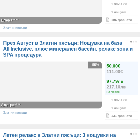
1.08-31.08
1
нощувка
Елена****
106
грабнати
Златни пясъци
През Август в Златни пясъци: Нощувка на база
All Inclusive, плюс минерален басейн, релакс зона и
SPA процедура
-55%
50.00€
111.00€
97.79лв
217.10лв
на човек
1.08-31.08
Алегра****
1
нощувка
Златни пясъци
131
грабнати
Летен релакс в Златни пясъци: 3 нощувки на