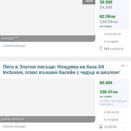
-41%
32.00€
54.50€
62.59лв
106.59лв
на човек
14.05-30.09
Алегра****
1
нощувка
Златни пясъци
563
грабнати
Лято в Златни пясъци: Нощувка на база All
Inclusive, плюс външен басейн с чадър и шезлонг
80.00€
156.47лв
на човек
(76.00€ / 148.64лв на
човек/ден)
4.08-18.08
Golden Beach
1
нощувка
Златни пясъци
13
:
38
:
03