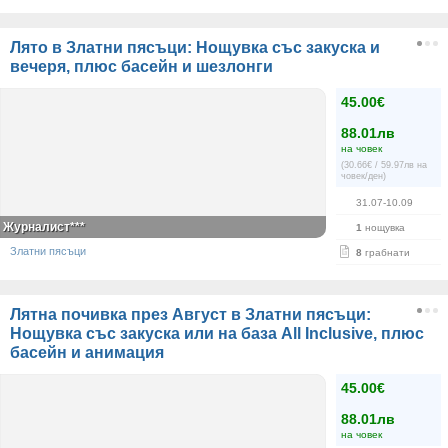
Лято в Златни пясъци: Нощувка със закуска и
вечеря, плюс басейн и шезлонги
45.00€
88.01лв
на човек
(30.66€ / 59.97лв на
човек/ден)
31.07-10.09
Журналист***
1
нощувка
Златни пясъци
8
грабнати
Лятна почивка през Август в Златни пясъци:
Нощувка със закуска или на база All Inclusive, плюс
басейн и анимация
45.00€
88.01лв
на човек