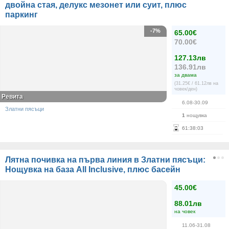
двойна стая, делукс мезонет или суит, плюс
паркинг
-7%
65.00€
70.00€
127.13лв
136.91лв
за двама
(31.25€ / 61.12лв на
човек/ден)
Ревита
6.08-30.09
Златни пясъци
1
нощувка
61
:
38
:
03
Лятна почивка на първа линия в Златни пясъци:
Нощувка на база All Inclusive, плюс басейн
45.00€
88.01лв
на човек
11.06-31.08