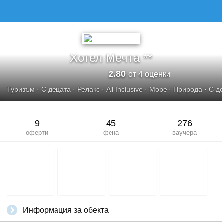
ХОТЕЛ МЕЧТА
Хотел Мечта **
2.80
от 4 оценки
Туризъм
·
С децата
·
Релакс
·
All Inclusive
·
Море
·
Природа
·
С д
9
45
276
оферти
фена
ваучера
Информация за обекта