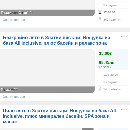
1
нощувка
Гладиола Стар****
37
:
38
:
03
Златни пясъци
340
грабнати
Безкрайно лято в Златни пясъци: Нощувка на
база All Inclusive, плюс басейн и релакс зона
35.00€
68.45лв
на човек
1.08-30.09
1
нощувка
Плиска***
14
грабнати
Златни пясъци
Цяло лято в Златни пясъци: Нощувка на база All
Inclusive, плюс минерален басейн, SPA зона и
масаж