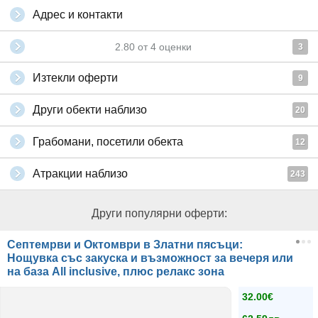
Адрес и контакти
2.80
от
4
оценки
3
Изтекли оферти
9
Други обекти наблизо
20
Грабомани, посетили обекта
12
Атракции наблизо
243
Други популярни оферти:
Септемрви и Октомври в Златни пясъци:
Нощувка със закуска и възможност за вечеря или
на база Аll inclusive, плюс релакс зона
32.00€