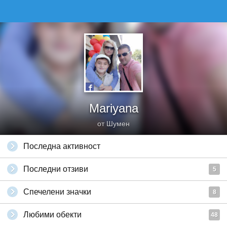
Mariyana
от Шумен
Последна активност
Последни отзиви
5
Спечелени значки
8
Любими обекти
48