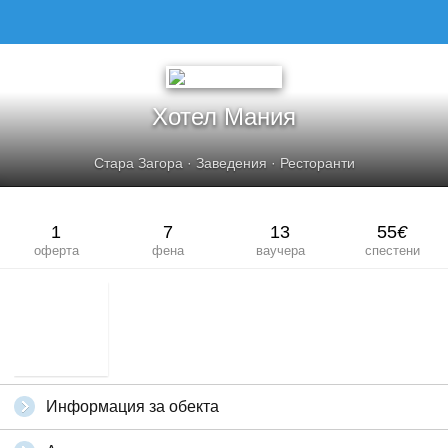
ХОТЕЛ МАНИЯ
Хотел Мания
Стара Загора
·
Заведения
·
Ресторанти
1
7
13
55
€
оферта
фена
ваучера
спестени
Информация за обекта