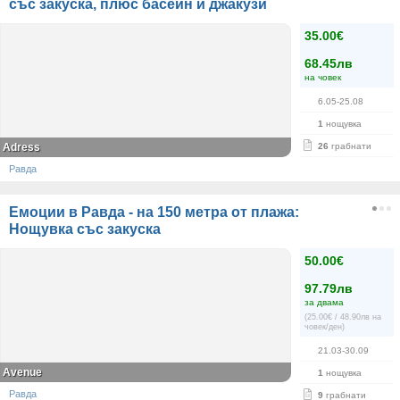
със закуска, плюс басейн и джакузи
35.00€
68.45лв
на човек
6.05-25.08
1
нощувка
Adress
26
грабнати
Равда
Емоции в Равда - на 150 метра от плажа:
Нощувка със закуска
50.00€
97.79лв
за двама
(25.00€ / 48.90лв на
човек/ден)
21.03-30.09
Avenue
1
нощувка
Равда
9
грабнати