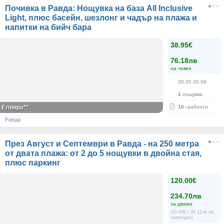
Почивка в Равда: Нощувка на база All Inclusive
Light, плюс басейн, шезлонг и чадър на плажа и
напитки на бийч бара
38.95€
76.18лв
на човек
30.05-30.09
1
нощувка
Елвира**
10
грабнати
Равда
През Август и Септември в Равда - на 250 метра
от двата плажа: от 2 до 5 нощувки в двойна стая,
плюс паркинг
120.00€
234.70лв
за двама
(20.00€ / 39.12лв на
човек/ден)