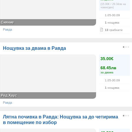
(15.00€ / 29.34лв на
човек/ден)
1.05-30.09
Сияние
1
нощувка
Равда
13
грабнати
Нощувка за двама в Равда
35.00€
68.45лв
за двама
1.05-30.09
1
нощувка
Ред Хаус
Равда
Лятна почивка в Равда: Нощувка за до четирима
в помещение по избор