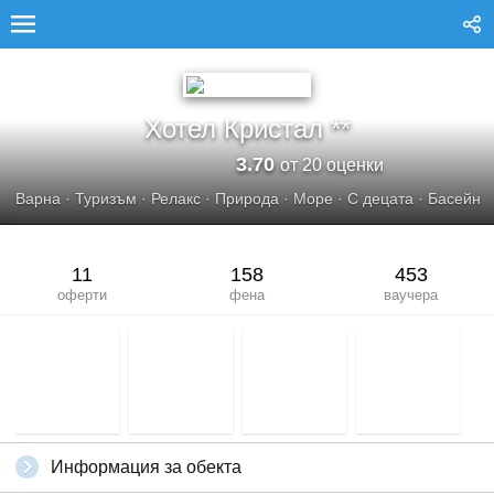
ХОТЕЛ КРИСТАЛ
Хотел Кристал **
3.70
от 20 оценки
Варна
·
Туризъм
·
Релакс
·
Природа
·
Море
·
С децата
·
Басейн
11
158
453
оферти
фена
ваучера
Информация за обекта