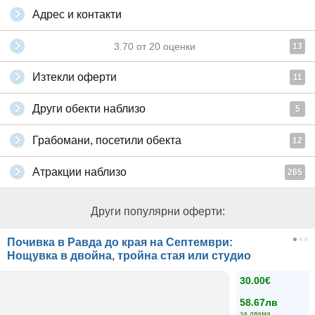
Адрес и контакти
3.70
от
20
оценки
13
Изтекли оферти
11
Други обекти наблизо
5
Грабомани, посетили обекта
12
Атракции наблизо
265
Други популярни оферти:
Почивка в Равда до края на Септември:
Нощувка в двойна, тройна стая или студио
30.00€
58.67лв
за двама