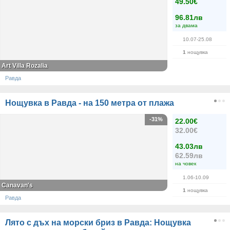
49.50€
96.81лв
за двама
10.07-25.08
1
нощувка
Art Villa Rozalia
Равда
Нощувка в Равда - на 150 метра от плажа
-31%
22.00€
32.00€
43.03лв
62.59лв
на човек
1.06-10.09
Canavan's
1
нощувка
Равда
Лято с дъх на морски бриз в Равда: Нощувка