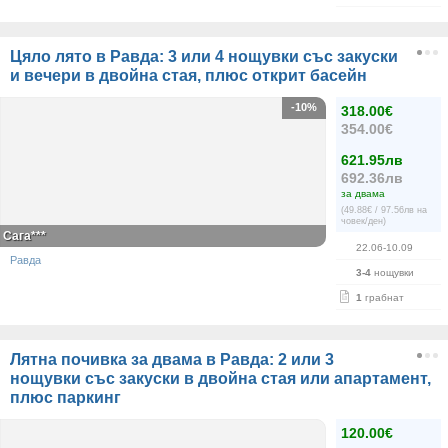
Цяло лято в Равда: 3 или 4 нощувки със закуски
и вечери в двойна стая, плюс открит басейн
-10%
318.00€
354.00€
621.95лв
692.36лв
за двама
(49.88€ / 97.56лв на
човек/ден)
Сага***
22.06-10.09
Равда
3-4
нощувки
1
грабнат
Лятна почивка за двама в Равда: 2 или 3
нощувки със закуски в двойна стая или апартамент,
плюс паркинг
120.00€