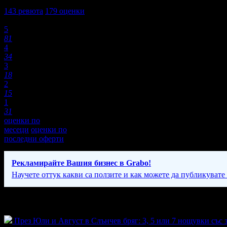
3,7
143
ревюта
179
оценки
Оценки:
5
81
4
34
3
18
2
15
1
31
оценки по
месеци
оценки по
последни оферти
Рекламирайте Вашия бизнес в Grabo!
Научете оттук какви са ползите и как можете да публикувате
Екстри
Активни оферти
През Юли и Август в Слънчев бряг: 3, 5 или 7 нощувки със 