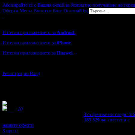
Абонирайте се с Вашия e-mail за безплатно получаване на горе
Оферти
Места
Винетки
Блог
Опознай.bg
Grabo мобилна версия
Изтегли приложението за
Android
.
Изтегли приложението за
iPhone
.
Изтегли приложението за
Huawei
.
...или отвори
grabo.bg
Регистрация
Вход
+10
375
фенове ни следят
2 
185 329
лв.
спестени с
нашите оферти
3
приза