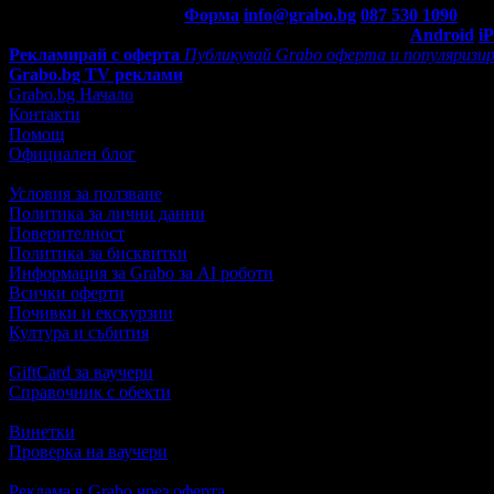
Контакти с Grabo.bg:
Форма
info@grabo.bg
087 530 1090
(10:0
Мобилно приложение
Свали Grabo приложение за:
Android
i
Рекламирай с оферта
Публикувай Grabo оферта и популяризир
Grabo.bg TV реклами
Grabo.bg Начало
Контакти
Помощ
Официален блог
Условия за ползване
Политика за лични данни
Поверителност
Политика за бисквитки
Информация за Grabo за AI роботи
Всички оферти
Почивки и екскурзии
Култура и събития
GiftCard за ваучери
Справочник с обекти
Винетки
Проверка на ваучери
Реклама в Grabo чрез оферта