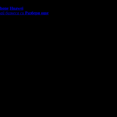
0 - 18:30ч)
Phone
Huawei
ай бизнеса си
Разбери още