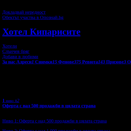
Топ цена:
120.00€/234.70лв
45
Докладвай нередност
Обектът участва в Опознай.bg
Хотел Кипарисите
Хотели
Слънчев бряг
Добави в любими
За нас
Адреси
1
Снимки
15
Фенове
375
Ревюта
143
Призове
3
О
Получени призове от Хотел К
С призовете в Grabo.bg се отличават търговските обекти, коит
1
x2
ниво
Оферта с над 500 продажби в цялата страна
Ниво: 1/6
?
Ниво 1: Оферта с над 500 продажби в цялата страна
Ниво 2: Оферта с над 1 000 продажби в цялата страна