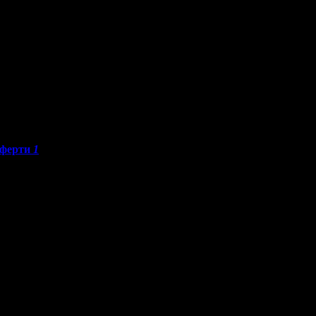
ферти
1
ипарисите:
о са постигнали високи резултати от публикуваните оферти за гр