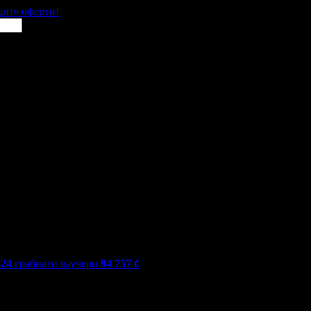
щите оферти!
524
грабнати ваучери
94 757
€