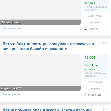
на човек
(76.00€ / 148.64лв на
човек/ден)
4.08-18.08
Golden Beach
1
нощувка
Златни пясъци
16
:
16
:
14
Лято в Златни пясъци: Нощувка със закуска и
вечеря, плюс басейн и шезлонги
45.00€
88.01лв
на човек
(30.66€ / 59.97лв на
човек/ден)
31.07-10.09
Журналист***
1
нощувка
Златни пясъци
8
грабнати
Лятна почивка през Август в Златни пясъци: