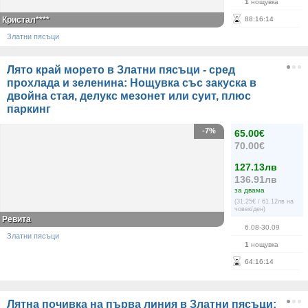
1
нощувка
Кристал****
88
:
16
:
14
Златни пясъци
Лято край морето в Златни пясъци - сред
прохлада и зеленина: Нощувка със закуска в
двойна стая, делукс мезонет или суит, плюс
паркинг
-7%
65.00€
70.00€
127.13лв
136.91лв
за двама
(31.25€ / 61.12лв на
човек/ден)
Ревита
6.08-30.09
Златни пясъци
1
нощувка
64
:
16
:
14
Лятна почивка на първа линия в Златни пясъци: