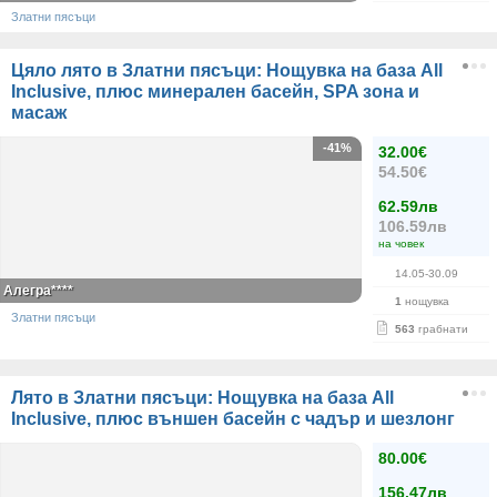
Златни пясъци
Цяло лято в Златни пясъци: Нощувка на база All
Inclusive, плюс минерален басейн, SPA зона и
масаж
-41%
32.00€
54.50€
62.59лв
106.59лв
на човек
14.05-30.09
Алегра****
1
нощувка
Златни пясъци
563
грабнати
Лято в Златни пясъци: Нощувка на база All
Inclusive, плюс външен басейн с чадър и шезлонг
80.00€
156.47лв