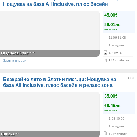
Нощувка на база All Inclusive, плюс басейн
45.00€
88.01лв
на човек
11.06-31.08
1
нощувка
Гладиола Стар****
40
:
16
:
14
Златни пясъци
340
грабнати
Безкрайно лято в Златни пясъци: Нощувка на
база All Inclusive, плюс басейн и релакс зона
35.00€
68.45лв
на човек
1.08-30.09
1
нощувка
Плиска***
12
грабнати