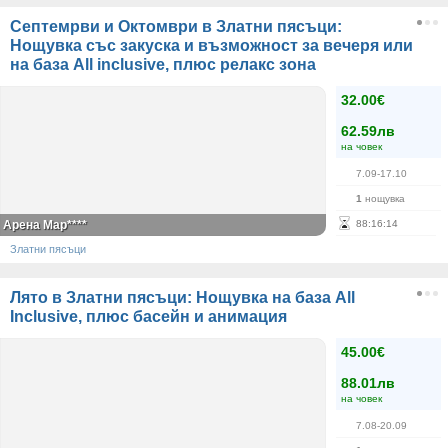
Септемрви и Октомври в Златни пясъци:
Нощувка със закуска и възможност за вечеря или
на база Аll inclusive, плюс релакс зона
32.00€
62.59лв
на човек
7.09-17.10
1
нощувка
Арена Мар****
88
:
16
:
14
Златни пясъци
Лято в Златни пясъци: Нощувка на база All
Inclusive, плюс басейн и анимация
45.00€
88.01лв
на човек
7.08-20.09