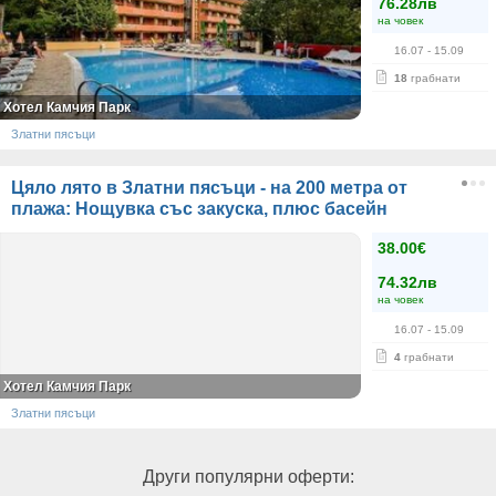
76.28лв
на човек
16.07
- 15.09
18
грабнати
Хотел Камчия Парк
Златни пясъци
Цяло лято в Златни пясъци - на 200 метра от
плажа: Нощувка със закуска, плюс басейн
38.00€
74.32лв
на човек
16.07
- 15.09
4
грабнати
Хотел Камчия Парк
Златни пясъци
Други популярни оферти: