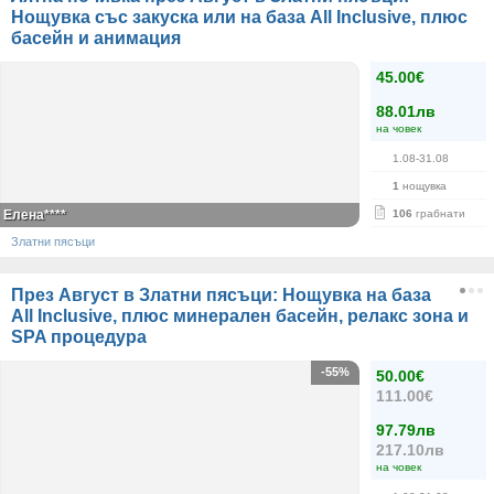
Нощувка със закуска или на база All Inclusive, плюс
басейн и анимация
45.00€
88.01лв
на човек
1.08-31.08
1
нощувка
Елена****
106
грабнати
Златни пясъци
През Август в Златни пясъци: Нощувка на база
All Inclusive, плюс минерален басейн, релакс зона и
SPA процедура
-55%
50.00€
111.00€
97.79лв
217.10лв
на човек