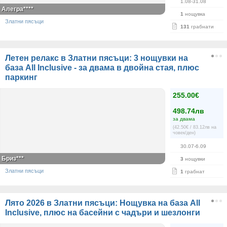
1.08-31.08
Алегра****
1
нощувка
Златни пясъци
131
грабнати
Летен релакс в Златни пясъци: 3 нощувки на
база All Inclusive - за двама в двойна стая, плюс
паркинг
255.00€
498.74лв
за двама
(42.50€ / 83.12лв на
човек/ден)
30.07-6.09
Бриз***
3
нощувки
Златни пясъци
1
грабнат
Лято 2026 в Златни пясъци: Нощувка на база All
Inclusive, плюс на басейни с чадъри и шезлонги