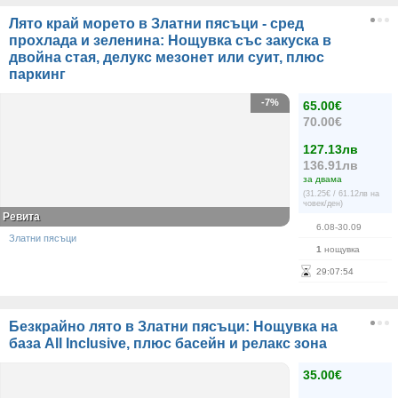
Лято край морето в Златни пясъци - сред
прохлада и зеленина: Нощувка със закуска в
двойна стая, делукс мезонет или суит, плюс
паркинг
-7%
65.00€
70.00€
127.13лв
136.91лв
за двама
(31.25€ / 61.12лв на
човек/ден)
Ревита
6.08-30.09
Златни пясъци
1
нощувка
29
:
07
:
54
Безкрайно лято в Златни пясъци: Нощувка на
база All Inclusive, плюс басейн и релакс зона
35.00€