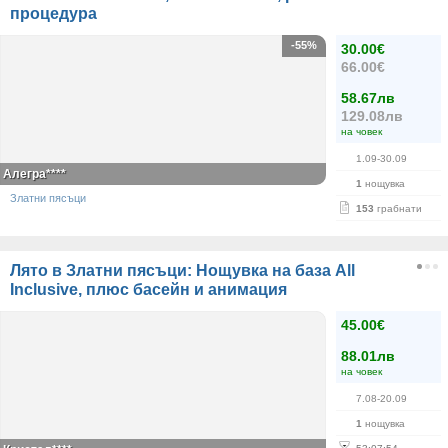
процедура
-55%
30.00€
66.00€
58.67лв
129.08лв
на човек
1.09-30.09
Алегра****
1
нощувка
Златни пясъци
153
грабнати
Лято в Златни пясъци: Нощувка на база All
Inclusive, плюс басейн и анимация
45.00€
88.01лв
на човек
7.08-20.09
1
нощувка