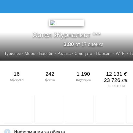
Хотел Журналист ***
3.80
от 17 оценки
Туризъм
·
Море
·
Басейн
·
Релакс
·
С децата
·
Паркинг
·
Wi-Fi
·
Т
16
242
1 190
12 131
€
оферти
фена
ваучера
23 726
лв.
спестени
Информация за обекта