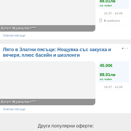
88.01лв
на човек
31.07
- 10.09
8
грабнати
Хотел Журналист***
Златни пясъци
Лято в Златни пясъци: Нощувка със закуска и
вечеря, плюс басейн и шезлонги
45.00€
88.01лв
на човек
16.07
- 10.09
Хотел Журналист***
Златни пясъци
Други популярни оферти: