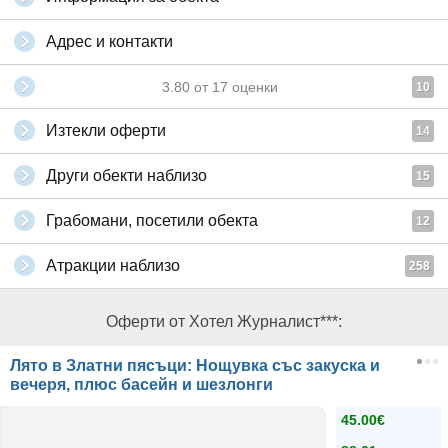
Адрес и контакти
3.80
от
17
оценки
10
Изтекли оферти
14
Други обекти наблизо
15
Грабомани, посетили обекта
12
Атракции наблизо
258
Оферти от Хотел Журналист***:
Лято в Златни пясъци: Нощувка със закуска и
вечеря, плюс басейн и шезлонги
45.00€