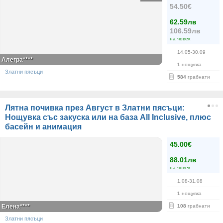
54.50€
62.59лв
106.59лв
на човек
14.05-30.09
Алегра****
1
нощувка
Златни пясъци
584
грабнати
Лятна почивка през Август в Златни пясъци:
Нощувка със закуска или на база All Inclusive, плюс
басейн и анимация
45.00€
88.01лв
на човек
1.08-31.08
1
нощувка
Елена****
108
грабнати
Златни пясъци