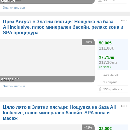
Кристал****
53
:
07
:
54
Златни пясъци
През Август в Златни пясъци: Нощувка на база
All Inclusive, плюс минерален басейн, релакс зона и
SPA процедура
-55%
50.00€
111.00€
97.79лв
217.10лв
на човек
1.08-31.08
Алегра****
1
нощувка
Златни пясъци
195
грабнати
Цяло лято в Златни пясъци: Нощувка на база All
Inclusive, плюс минерален басейн, SPA зона и
масаж
-41%
32.00€