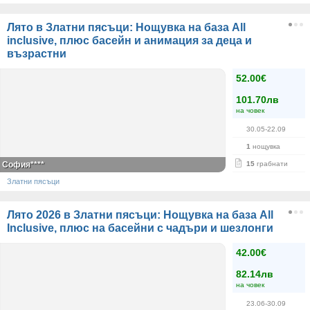
Лято в Златни пясъци: Нощувка на база Аll
inclusive, плюс басейн и анимация за деца и
възрастни
52.00€
101.70лв
на човек
30.05-22.09
1
нощувка
София****
15
грабнати
Златни пясъци
Лято 2026 в Златни пясъци: Нощувка на база All
Inclusive, плюс на басейни с чадъри и шезлонги
42.00€
82.14лв
на човек
23.06-30.09