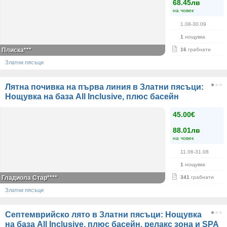
68.45лв
на човек
1.08-30.09
1
нощувка
Плиска***
16
грабнати
Златни пясъци
Лятна почивка на първа линия в Златни пясъци:
Нощувка на база All Inclusive, плюс басейн
45.00€
88.01лв
на човек
11.06-31.08
1
нощувка
Гладиола Стар****
341
грабнати
Златни пясъци
Септемврийско лято в Златни пясъци: Нощувка
на база All Inclusive, плюс басейн, релакс зона и SPA