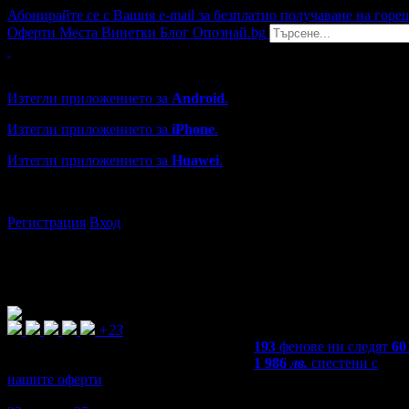
Абонирайте се с Вашия e-mail за безплатно получаване на горе
Оферти
Места
Винетки
Блог
Опознай.bg
Grabo мобилна версия
Изтегли приложението за
Android
.
Изтегли приложението за
iPhone
.
Изтегли приложението за
Huawei
.
...или отвори
grabo.bg
Регистрация
Вход
+23
193
фенове ни следят
60
1 986
лв.
спестени с
нашите оферти
4,7