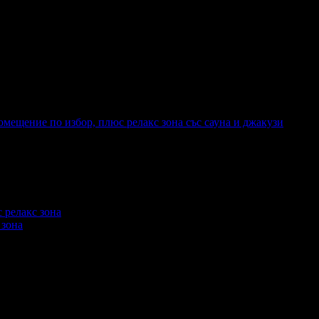
еждания на офертата
1980
промотирала 37 дни
37
·
Средна оценка за офертата от 1 ревю.
омещение по избор, плюс релакс зона със сауна и джакузи
леждания на офертата
2761
промотирала 50 дни
50
 зона
леждания на офертата
1509
промотирала 20 дни
20