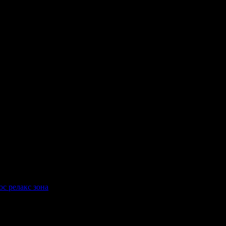
лакс;
фт и на 10 минути пеша от центъра на град Банско. Главната авт
храна и отлично обслужване, за да направим престоя ви приятен
юс релакс зона