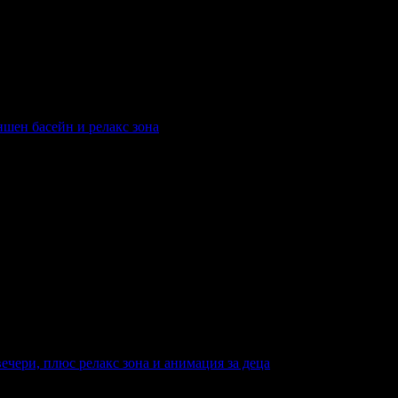
ншен басейн и релакс зона
гория на хотела: 4 звезди
вечери, плюс релакс зона и анимация за деца