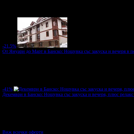
·
Грабнати ваучери
4
·
Грабомани закупили офертата
1
·
Прегл
Дата на стартиране на офертата
09.12.2025г
·
Офертата се е 
4.0
-21.5%
От Януари до Март в Банско: Нощувка със закуска и вечеря в п
Цена:
34.05€
43.46€
/66.60лв
85.00лв
·
Грабнати ваучери
26
·
Грабомани закупили офертата
4
·
Прег
Дата на стартиране на офертата
07.01.2025г
·
Офертата се е 
-41%
Декември в Банско: Нощувка със закуска и вечеря, плюс релакс
Цена:
25.51€
43.46€
/49.90лв
85.00лв
·
Грабнати ваучери
18
·
Грабомани закупили офертата
5
·
Прег
Дата на стартиране на офертата
01.12.2024г
·
Офертата се е 
Виж всички оферти