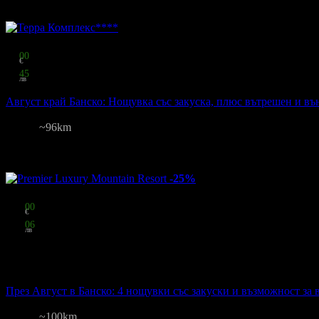
Други популярни оферти
Топ цена:
35
00
€
68
45
лв
на човек
Август край Банско: Нощувка със закуска, плюс вътрешен и въ
Терра
Банско
~96km
76
:
55
:
07
Цена на човек на ден:
35.00 €/68.45 лв
Включени нощувки: 1
Кате
Изхранване: Закуска
Валидност: 6.08 - 31.08
-25%
Цена:
225
00
€
440
06
лв
на човек
стойност
300.00 € / 586.75 лв
25% отстъпка
През Август в Банско: 4 нощувки със закуски и възможност за 
Premier Luxury Mountain Resort
Банско
~100km