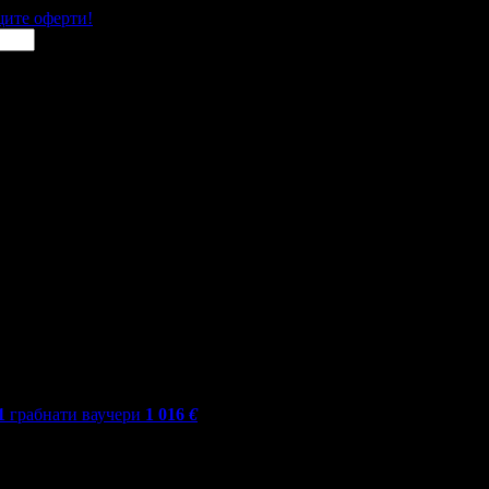
щите оферти!
1
грабнати ваучери
1 016
€