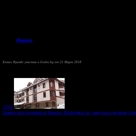
Хотелът предлага:
• Безплатен Wi-Fi интернет, наличен в целия хотел;
• Безплатно ползване на сауна, парна баня, джакузи и зона за ре
• Часова рецепция;
• Трансфери от и до летище София;
• Масажи.
Хотел
Френдс
е разположен на 5 минути пеша от кабинковия ли
"Ние се стремим да Ви предложим удобна обстановка, чудесна 
Хотел Френдс участва в Grabo.bg от 21 Март 2018
Прочети още
Най-нови оферти от Хотел Френдс:
-35%
Зимна ски почивка в Банско: Нощувка със закуска и вечеря, пл
Цена:
30.24€
46.53€
/59.15лв
91.00лв