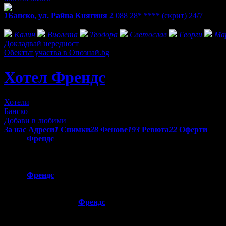
1
Банско, ул. Райна Княгиня 2
088 28* ****
(скрит)
24/7
Фенове на Хотел Френдс
Калин
Виолета
Теодора
Светослав
Георги
Ма
Докладвай нередност
Обектът участва в Опознай.bg
Хотел Френдс
Хотели
Банско
Добави в любими
За нас
Адреси
1
Снимки
28
Фенове
193
Ревюта
22
Оферти
Хотел
Френдс
се намира в България в красивия планински град
легла, 4 апартамента с две стаи, две бани, хидромасажна вана,
планина.
Хотел
Френдс
предлага модерни и комфортни стаи и апартамент
направи пътуването ви по-лесно и удобно.
Всички стаи в Хотел
Френдс
са с удобни двойни легла, телевиз
разпускане и почивка, хотелът разполага с релакс зона, където 