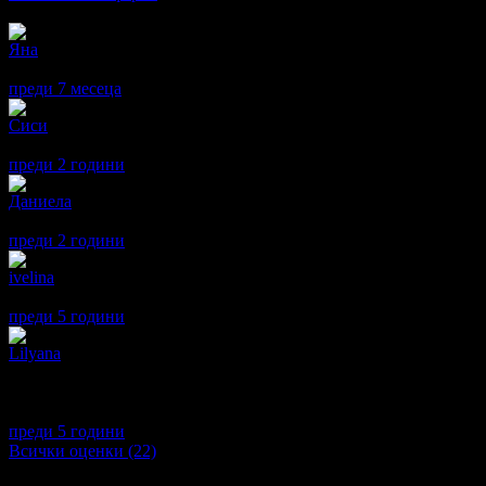
Отзиви от клиенти:
Яна
4
Любезен персонал, добър хотел. Закуската беше хубава, вечеря
преди 7 месеца
·
· Подкрепям това мнение!
Сиси
5
Прекрасно!
преди 2 години
·
1
· Подкрепям това мнение!
Даниела
5
Много приятен и уютен хотел. Чудесно обслужване. Доволни с
преди 2 години
·
3
· Подкрепям това мнение!
ivelina
5
Уютно място, хареса ни! Храната беше добра. Персоналът - отз
преди 5 години
·
1
· Подкрепям това мнение!
Lilyana
5
Локацията на хотела е чудесна- почти идеален център, стаите 
чист, а джакузито е достатъчно сигурно за 20 човека. Отношен
имаше за 3те ни нощувки там и това беше почистването на стая
преди 5 години
·
1
· Подкрепям това мнение!
Всички оценки (22)