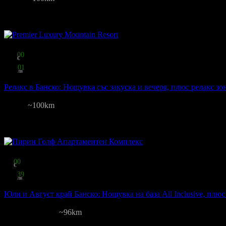
28
:
55
:
07
2
грабнати
Цена на човек на ден:
56.25 €/110.02 лв
Включени нощувки: 4
Кат
Изхранване: Закуска; Закуска и вечеря
Валидност: 4.08 - 31.08
Топ цена:
113
00
€
221
01
лв
на човек
Релакс в Банско: Нощувка със закуска и вечеря, плюс релакс з
Premier Luxury Mountain Resort
Банско
~100km
52
:
55
:
07
Цена на човек на ден:
75.00 €/146.69 лв
Включени нощувки: 1
Кат
Изхранване: Закуска и вечеря
Валидност: 1.09 - 30.11
Топ цена:
59
00
€
115
39
лв
на човек
Юли и Август край Банско: Нощувка на база All Inclusive, плюс
Пирин Голф
Разлог и Банско
~96km
76
:
55
:
07
181
грабнати