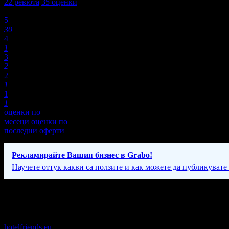
22
ревюта
35
оценки
Оценки:
5
30
4
1
3
2
2
1
1
1
оценки по
месеци
оценки по
последни оферти
Рекламирайте Вашия бизнес в Grabo!
Научете оттук какви са ползите и как можете да публикувате
Фирмени контакти
24/7
hotelfriends.eu