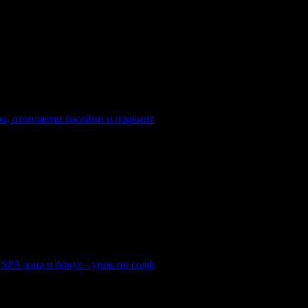
егория на хотела: 5 звезди
она, отопляеми басейни и паркинг
егория на хотела: 5 звезди
 SPA зона и бонус - урок по голф