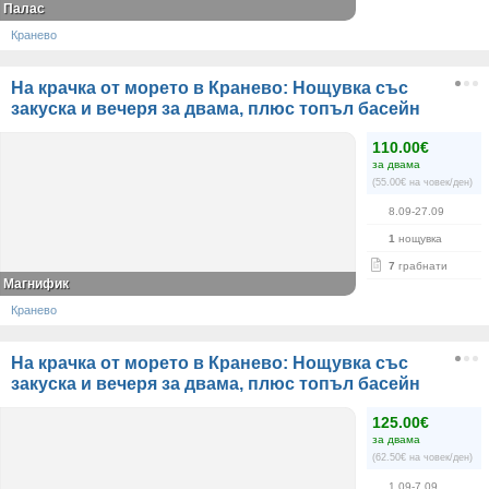
Палас
Кранево
На крачка от морето в Кранево: Нощувка със
закуска и вечеря за двама, плюс топъл басейн
110.00€
за двама
(55.00€ на човек/ден)
8.09-27.09
1
нощувка
7
грабнати
Магнифик
Кранево
На крачка от морето в Кранево: Нощувка със
закуска и вечеря за двама, плюс топъл басейн
125.00€
за двама
(62.50€ на човек/ден)
1.09-7.09