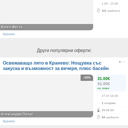
1.06
- 13.09
111
грабнати
Хотел Феста
Кранево
Други популярни оферти:
Освежаващо лято в Кранево: Нощувка със
закуска и възможност за вечеря, плюс басейн
-24%
31.00€
41.00€
на човек
27.07-18.08
1
нощувка
35
:
44
:
33
Александра Палас
94
грабнати
Кранево