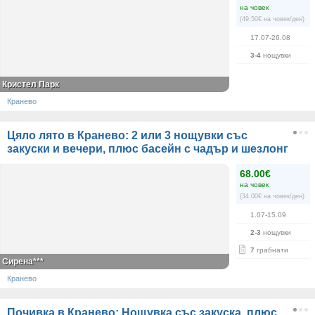
на човек
(49.50€ на човек/ден)
17.07-26.08
3-4
нощувки
Кристел Парк
Кранево
Цяло лято в Кранево: 2 или 3 нощувки със
закуски и вечери, плюс басейн с чадър и шезлонг
68.00€
на човек
(34.00€ на човек/ден)
1.07-15.09
2-3
нощувки
7
грабнати
Сирена***
Кранево
Почивка в Кранево: Нощувка със закуска, плюс