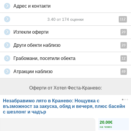
Адрес и контакти
3.40
от
174
оценки
112
Изтекли оферти
20
Други обекти наблизо
20
Грабомани, посетили обекта
12
Атракции наблизо
49
Оферти от Хотел Феста-Кранево:
Незабравимо лято в Кранево: Нощувка с
възможност за закуска, обяд и вечеря, плюс басейн
с шезлонг и чадър
20.00€
на човек