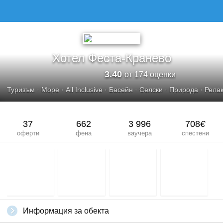
ХОТЕЛ ФЕСТА-КРАНЕВО
Хотел Феста-Кранево
3.40
от 174 оценки
Туризъм
·
Море
·
All Inclusive
·
Басейн
·
Селски
·
Природа
·
Рела
37
662
3 996
708
€
оферти
фена
ваучера
спестени
Информация за обекта