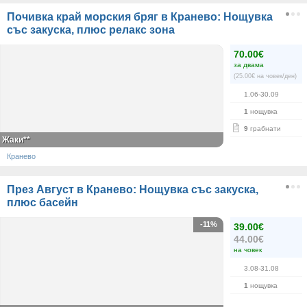
Почивка край морския бряг в Кранево: Нощувка
със закуска, плюс релакс зона
70.00€
за двама
(25.00€ на човек/ден)
1.06-30.09
1
нощувка
9
грабнати
Жаки**
Кранево
През Август в Кранево: Нощувка със закуска,
плюс басейн
-11%
39.00€
44.00€
на човек
3.08-31.08
1
нощувка