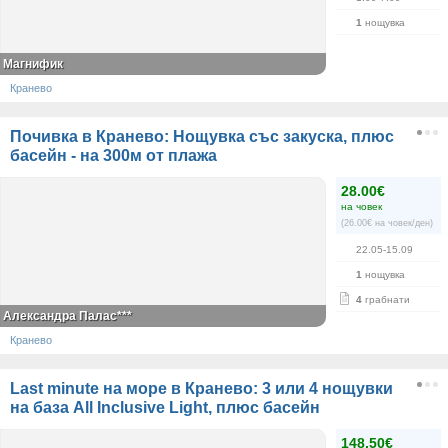
1
нощувка
Магнифик
Кранево
Почивка в Кранево: Нощувка със закуска, плюс
басейн - на 300м от плажа
28.00€
на човек
(26.00€ на човек/ден)
22.05-15.09
1
нощувка
4
грабнати
Александра Палас***
Кранево
Last minute на море в Кранево: 3 или 4 нощувки
на база All Inclusive Light, плюс басейн
148.50€