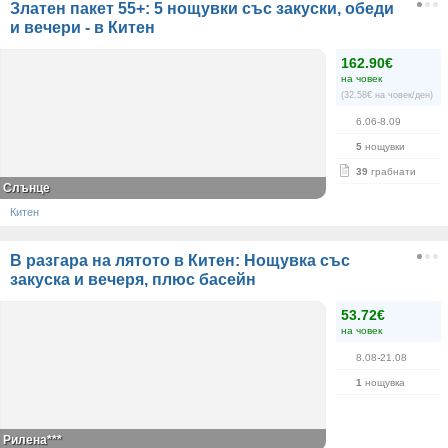
Златен пакет 55+: 5 нощувки със закуски, обеди
и вечери - в Китен
162.90€
на човек
(32.58€ на човек/ден)
6.06-8.09
5
нощувки
39
грабнати
Слънце
Китен
В разгара на лятото в Китен: Нощувка със
закуска и вечеря, плюс басейн
53.72€
на човек
8.08-21.08
1
нощувка
Рилена***