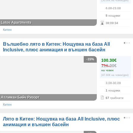
(50.00€ на човек/ден)
6.08-23.08
5
нощувки
Lotos Apartments
38
:
09
:
34
Китен
Вълшебно лято в Китен: Нощувка на база All
Inclusive, плюс анимация и външен басейн
-15%
100.30€
118.00€
на човек
(47.60€ на човек/ден)
3.08-30.09
1
нощувка
Атлиман Бийч Ризорт
67
грабнати
Китен
Лято в Китен: Нощувка на база All Inclusive, плюс
анимация и външен басейн