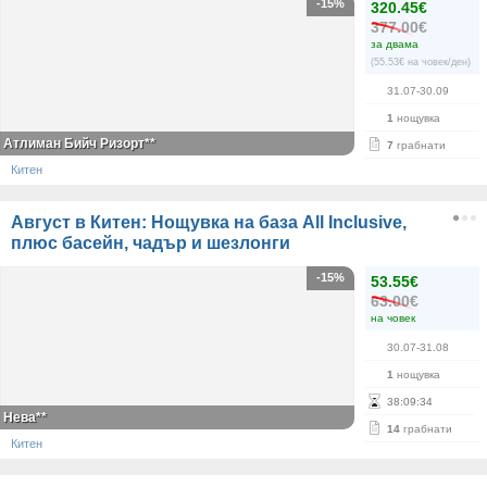
-15%
320.45€
377.00€
за двама
(55.53€ на човек/ден)
31.07-30.09
1
нощувка
Атлиман Бийч Ризорт**
7
грабнати
Китен
Август в Китен: Нощувка на база All Inclusive,
плюс басейн, чадър и шезлонги
-15%
53.55€
63.00€
на човек
30.07-31.08
1
нощувка
38
:
09
:
34
Нева**
14
грабнати
Китен