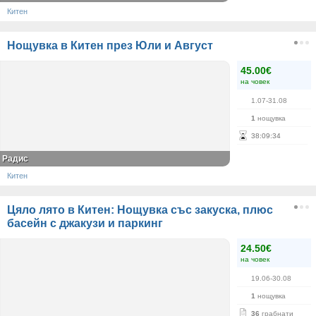
Китен
Нощувка в Китен през Юли и Август
45.00€
на човек
1.07-31.08
1
нощувка
38
:
09
:
34
Радис
Китен
Цяло лято в Китен: Нощувка със закуска, плюс
басейн с джакузи и паркинг
24.50€
на човек
19.06-30.08
1
нощувка
36
грабнати