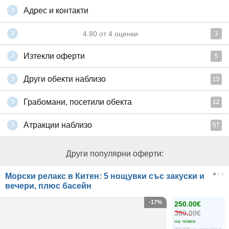
Адрес и контакти
4.80
от
4
оценки
3
Изтекли оферти
5
Други обекти наблизо
15
Грабомани, посетили обекта
12
Атракции наблизо
57
Други популярни оферти:
Морски релакс в Китен: 5 нощувки със закуски и
вечери, плюс басейн
-17%
250.00€
300.00€
на човек