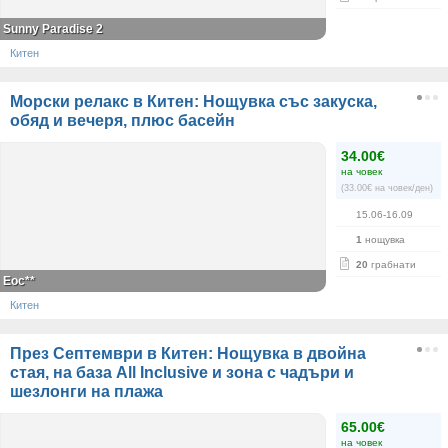
Sunny Paradise 2
Китен
Морски релакс в Китен: Нощувка със закуска,
обяд и вечеря, плюс басейн
34.00€
на човек
(33.00€ на човек/ден)
15.06-16.09
1
нощувка
20
грабнати
Еос**
Китен
През Септември в Китен: Нощувка в двойна
стая, на база All Inclusive и зона с чадъри и
шезлонги на плажа
65.00€
на човек