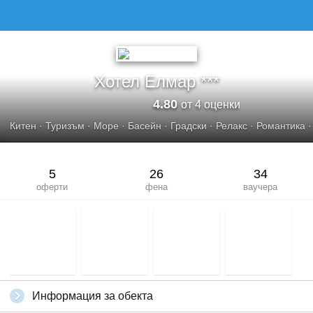
ХОТЕЛ ЕЛМАР
Хотел Елмар ***
4.80
от 4 оценки
Китен
·
Туризъм
·
Море
·
Басейн
·
Градски
·
Релакс
·
Романтика
5
26
34
оферти
фена
ваучера
Информация за обекта