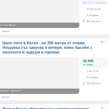
(36.25€ на човек/ден)
30.08-15.09
1
нощувка
40
грабнати
Елиа Маре
Китен
Цяло лято в Китен - на 350 метра от плажа:
Нощувка със закуска и вечеря, плюс басейн с
шезлонги и чадъри и паркинг
32.00€
на човек
1.06-15.09
1
нощувка
70
грабнати
КООП - Китен**
Китен
Лято в Китен: Нощувка със закуска и вечеря,