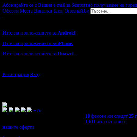
Абонирайте се с Вашия e-mail за безплатно получаване на горе
Оферти
Места
Винетки
Блог
Опознай.bg
Grabo мобилна версия
Изтегли приложението за
Android
.
Изтегли приложението за
iPhone
.
Изтегли приложението за
Huawei
.
...или отвори
grabo.bg
Регистрация
Вход
+16
18
фенове ни следят
25
1 611
лв.
спестени с
нашите оферти
5,0