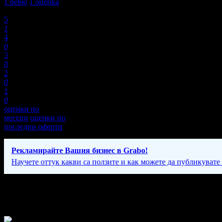
1
ревю
1
оценка
Оценки:
5
1
4
0
3
0
2
0
1
0
оценки по
месеци
оценки по
последни оферти
Рекламирайте Вашия бизнес в Grabo!
Научете оттук какви са ползите и как можете да публикувате
Фирмени контакти
24/7