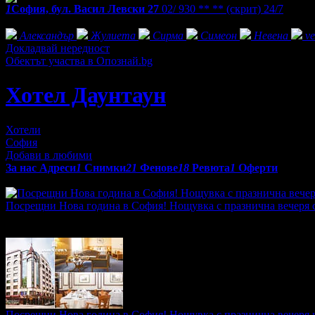
1
София, бул. Васил Левски 27
02/ 930 ** **
(скрит)
24/7
Фенове на Хотел Даунтаун
Александър
Жулиета
Сирма
Симеон
Невена
ve
Докладвай нередност
Обектът участва в Опознай.bg
Хотел Даунтаун
Хотели
София
Добави в любими
За нас
Адреси
1
Снимки
21
Фенове
18
Ревюта
1
Оферти
Оферти от Хотел Даунтаун:
Посрещни Нова година в София! Нощувка с празнична вечеря с
Топ цена:
91.47€/178.90лв
·
Грабнати ваучери
2
·
Грабомани за
промотирала 75 дни
75
Посрещни Нова година в София! Нощувка с празнична вечеря 