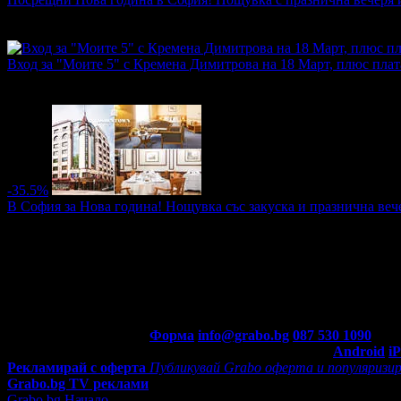
Топ цена:
91.52€/179.00лв
·
Грабнати ваучери
2
·
Грабомани за
промотирала 40 дни
40
Вход за "Моите 5" с Кремена Димитрова на 18 Март, плюс плат
Топ цена:
15.29€/29.90лв
·
Грабнати ваучери
3
·
Грабомани зак
промотирала 11 дни
11
-35.5%
В София за Нова година! Нощувка със закуска и празнична веч
Цена:
81.30€
125.78€
/159.00лв
246.00лв
·
Грабнати ваучери
18
·
Грабомани закупили офертата
7
·
Прег
оценка за офертата от 1 ревю.
5.0
Контакти с Grabo.bg:
Форма
info@grabo.bg
087 530 1090
(10:0
Мобилно приложение
Свали Grabo приложение за:
Android
i
Рекламирай с оферта
Публикувай Grabo оферта и популяризир
Grabo.bg TV реклами
Grabo.bg Начало