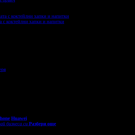
купили офертата
1
·
Преглеждания на офертата
3319
·
Дата на 
а с коктейлни хапки и напитки
упили офертата
2
·
Преглеждания на офертата
1712
·
Дата на с
еря
леждания на офертата
3713
·
Дата на стартиране на офертата
0 - 18:30ч)
Phone
Huawei
ай бизнеса си
Разбери още