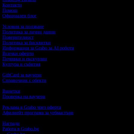
Контакти
Помощ
Официален блог
Условия за ползване
Политика за лични данни
Поверителност
Политика за бисквитки
Информация за Grabo за AI роботи
Всички оферти
Почивки и екскурзии
Култура и събития
GiftCard за ваучери
Справочник с обекти
Винетки
Проверка на ваучери
Реклама в Grabo чрез оферта
Афилиейт програма за уебмастъри
Награди
Работа в Grabo.bg