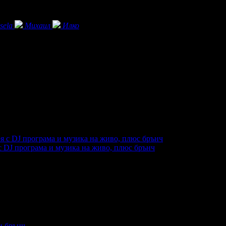
sela
Михаил
Илко
 DJ програма и музика на живо, плюс брънч
купили офертата
1
·
Преглеждания на офертата
1282
·
Дата на 
и брънч