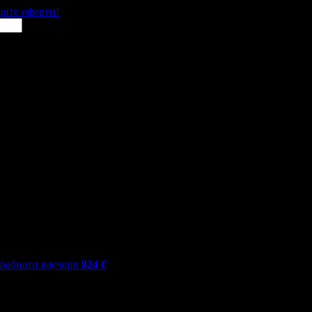
щите оферти!
грабнати ваучери
824
€