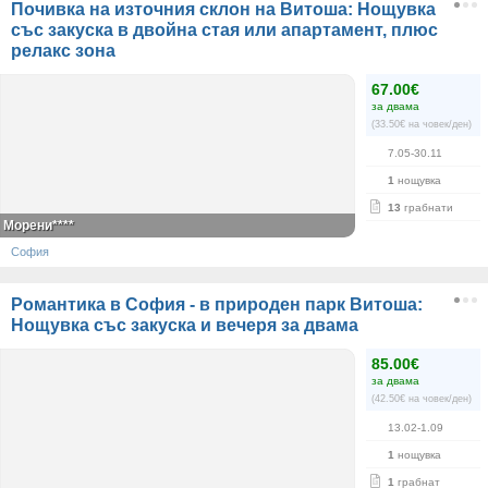
Почивка на източния склон на Витоша: Нощувка
със закуска в двойна стая или апартамент, плюс
релакс зона
67.00€
за двама
(33.50€ на човек/ден)
7.05-30.11
1
нощувка
13
грабнати
Морени****
София
Романтика в София - в природен парк Витоша:
Нощувка със закуска и вечеря за двама
85.00€
за двама
(42.50€ на човек/ден)
13.02-1.09
1
нощувка
1
грабнат