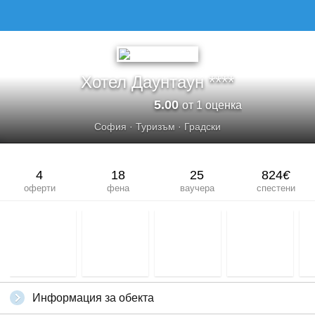
Хотел Даунтаун ****
5.00
от 1 оценка
София
·
Туризъм
·
Градски
4
18
25
824
€
оферти
фена
ваучера
спестени
Информация за обекта