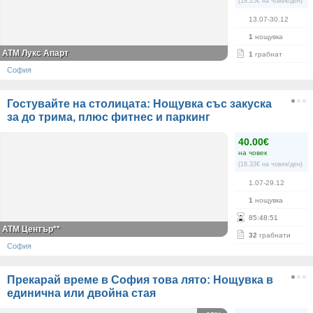
(18.25€ на човек/ден)
13.07-30.12
1
нощувка
АТМ Лукс Апарт
1
грабнат
София
Гостувайте на столицата: Нощувка със закуска
за до трима, плюс фитнес и паркинг
40.00€
на човек
(18.33€ на човек/ден)
1.07-29.12
1
нощувка
85
:
48
:
50
АТМ Център**
32
грабнати
София
Прекарай време в София това лято: Нощувка в
единична или двойна стая