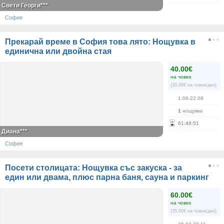
Свети Георги***
София
Прекарай време в София това лято: Нощувка в
единична или двойна стая
40.00€
на човек
(30.00€ на човек/ден)
1.06-22.08
1
нощувка
61
:
48
:
50
Диана***
София
Посети столицата: Нощувка със закуска - за
един или двама, плюс парна баня, сауна и паркинг
60.00€
на човек
(35.00€ на човек/ден)