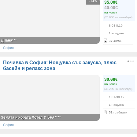
-13%
35.00€
40.00€
на човек
(25.00€ на човек/ден)
8.08-8.10
1
нощувка
Диана***
37
:
48
:
50
София
Почивка в София: Нощувка със закуска, плюс
басейн и релакс зона
30.68€
на човек
(33.23€ на човек/ден)
1.01-30.12
1
нощувка
51
грабнати
Земята и хората Хотел & SPA****
София