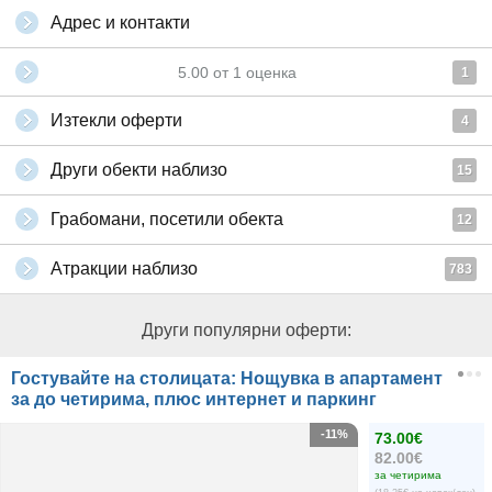
Адрес и контакти
5.00
от
1
оценка
1
Изтекли оферти
4
Други обекти наблизо
15
Грабомани, посетили обекта
12
Атракции наблизо
783
Други популярни оферти:
Гостувайте на столицата: Нощувка в апартамент
за до четирима, плюс интернет и паркинг
-11%
73.00€
82.00€
за четирима