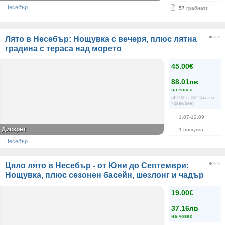
Несебър
57
грабнати
Лято в Несебър: Нощувка с вечеря, плюс лятна
градина с тераса над морето
45.00€
88.01лв
на човек
(42.00€ / 82.14лв на
човек/ден)
1.07-12.09
Дискрет
1
нощувка
Несебър
Цяло лято в Несебър - от Юни до Септември:
Нощувка, плюс сезонен басейн, шезлонг и чадър
19.00€
37.16лв
на човек