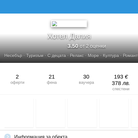
Хотел Далия
3.50
от 2 оценки
Несебър
·
Туризъм
·
С децата
·
Релакс
·
Море
·
Култура
·
Романт
2
21
30
193
€
оферти
фена
ваучера
378
лв.
спестени
Информация за обекта