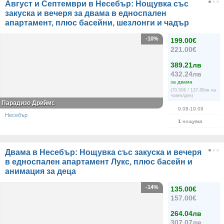
Август и Септември в Несебър: Нощувка със
закуска и вечеря за двама в едноспален
апартамент, плюс басейни, шезлонги и чадър
-10%
199.00€
221.00€
389.21лв
432.24лв
за двама
(70.50€ / 137.89лв на
човек/ден)
Парадизо Дриймс
9.08-19.09
Несебър
1
нощувка
Двама в Несебър: Нощувка със закуска и вечеря
в едноспален апартамент Лукс, плюс басейн и
анимация за деца
-14%
135.00€
157.00€
264.04лв
307.07лв