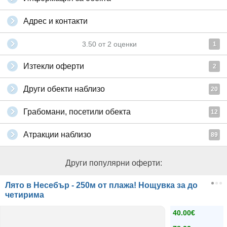
Адрес и контакти
3.50
от
2
оценки
1
Изтекли оферти
2
Други обекти наблизо
20
Грабомани, посетили обекта
12
Атракции наблизо
89
Други популярни оферти:
Лято в Несебър - 250м от плажа! Нощувка за до
четирима
40.00€