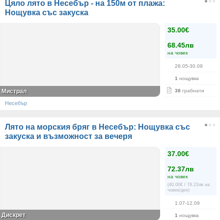
Цяло лято в Несебър - на 150м от плажа:
Нощувка със закуска
35.00€
68.45лв
на човек
28.05-30.09
1
нощувка
Мистрал
38
грабнати
Несебър
Лято на морския бряг в Несебър: Нощувка със
закуска и възможност за вечеря
37.00€
72.37лв
на човек
(40.00€ / 78.23лв на
човек/ден)
1.07-12.09
Дискрет
1
нощувка