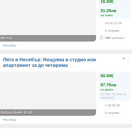
16.00€
31.29лв
на човек
20.06-15.09
1
нощувка
Мелса
188
грабнати
Несебър
Лято в Несебър: Нощувка в студио или
апартамент за до четирима
50.00€
97.79лв
за двама
(17.50€ / 34.23лв на
човек/ден)
1.06-30.09
Кабана Бийч Клуб
1
нощувка
Несебър