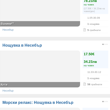
78.23лв
на човек
(17.50€ / 34.23лв на
човек/ден)
1.05-30.09
Ванини**
1
нощувка
Несебър
5
грабнати
Нощувка в Несебър
17.50€
34.23лв
на човек
11.03-30.12
1
нощувка
Кети
58
грабнати
Несебър
Морски релакс: Нощувка в Несебър