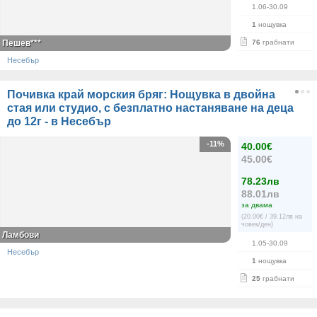
1.06-30.09
1
нощувка
Пешев***
76
грабнати
Несебър
Почивка край морския бряг: Нощувка в двойна
стая или студио, с безплатно настаняване на деца
до 12г - в Несебър
-11%
40.00€
45.00€
78.23лв
88.01лв
за двама
(20.00€ / 39.12лв на
човек/ден)
Ламбови
1.05-30.09
Несебър
1
нощувка
25
грабнати