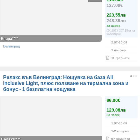
127.00€
223.55лв
248.39лв
за двама
(54.90€ / 107.38лв на
човек/ден)
Енира****
2.07-15.09
Велинград
1
нощувка
11
грабнати
Релакс във Велинград: Нощувка на база All
Inclusive Light, плюс ползване на термална зона и
бонус - 1 безплатна нощувка
66.00€
129.08лв
на човек
1.07-30.09
1-2
нощувки
Селект****
57
грабнати