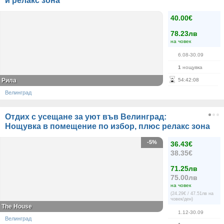
и релакс зона
40.00€
78.23лв
на човек
6.08-30.09
1
нощувка
Рила
54
:
42
:
08
Велинград
Отдих с усещане за уют във Велинград:
Нощувка в помещение по избор, плюс релакс зона
-5%
36.43€
38.35€
71.25лв
75.00лв
на човек
(24.29€ / 47.51лв на
човек/ден)
The House
1.12-30.09
Велинград