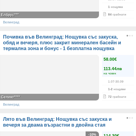
1
нощувка
Елбрус***
84
грабнати
Велинград
Почивка във Велинград: Нощувка със закуска,
обяд и вечеря, плюс закрит минерален басейн и
термална зона и бонус - 1 безплатна нощувка
58.00€
113.44лв
на човек
1.07-30.09
1-2
нощувки
Селект****
72
грабнати
Велинград
Лято във Велинград: Нощувка със закуска и
вечеря за двама възрастни в двойна стая
-10%
114.30€