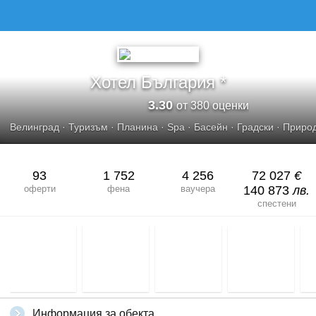
Хотел България *
3.30
от 380 оценки
Велинград
·
Туризъм
·
Планина
·
Spa
·
Басейн
·
Градски
·
Приро
93
1 752
4 256
72 027
€
оферти
фена
ваучера
140 873
лв.
спестени
Информация за обекта