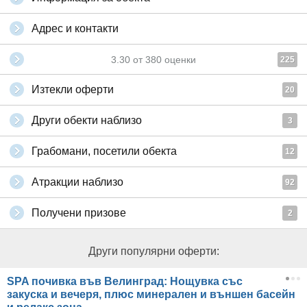
Адрес и контакти
3.30
от
380
оценки
225
Изтекли оферти
20
Други обекти наблизо
3
Грабомани, посетили обекта
12
Атракции наблизо
92
Получени призове
2
Други популярни оферти:
SPA почивка във Велинград: Нощувка със
закуска и вечеря, плюс минерален и външен басейн