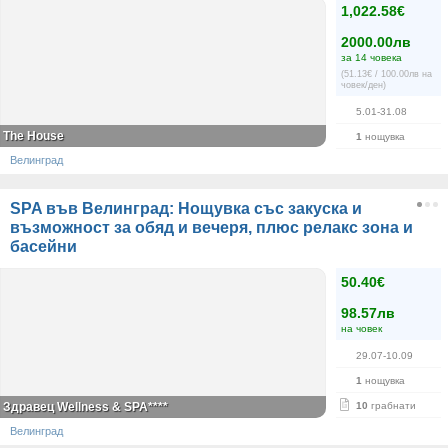
1,022.58€
2000.00лв
за 14 човека
(51.13€ / 100.00лв на
човек/ден)
5.01-31.08
The House
1
нощувка
Велинград
SPA във Велинград: Нощувка със закуска и
възможност за обяд и вечеря, плюс релакс зона и
басейни
50.40€
98.57лв
на човек
29.07-10.09
1
нощувка
Здравец Wellness & SPA****
10
грабнати
Велинград