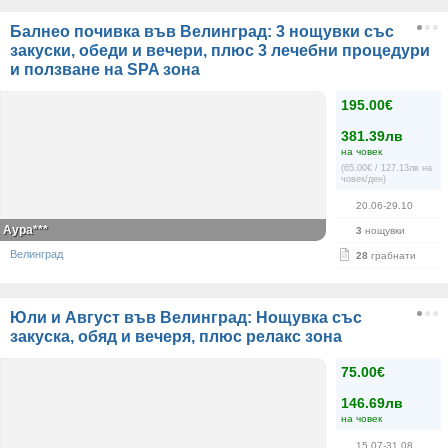
Балнео почивка във Велинград: 3 нощувки със
закуски, обеди и вечери, плюс 3 лечебни процедури
и ползване на SPA зона
195.00€
381.39лв
на човек
(65.00€ / 127.13лв на
човек/ден)
20.06-29.10
Аура***
3
нощувки
Велинград
28
грабнати
Юли и Август във Велинград: Нощувка със
закуска, обяд и вечеря, плюс релакс зона
75.00€
146.69лв
на човек
15.07-31.08