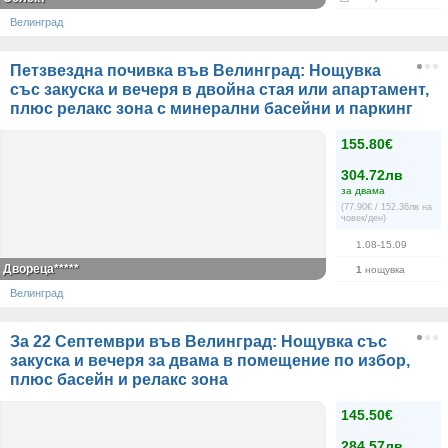
Велинград
Петзвездна почивка във Велинград: Нощувка
със закуска и вечеря в двойна стая или апартамент,
плюс релакс зона с минерални басейни и паркинг
155.80€
304.72лв
за двама
(77.90€ / 152.36лв на
човек/ден)
1.08-15.09
Двореца*****
1
нощувка
Велинград
За 22 Септември във Велинград: Нощувка със
закуска и вечеря за двама в помещение по избор,
плюс басейн и релакс зона
145.50€
284.57лв