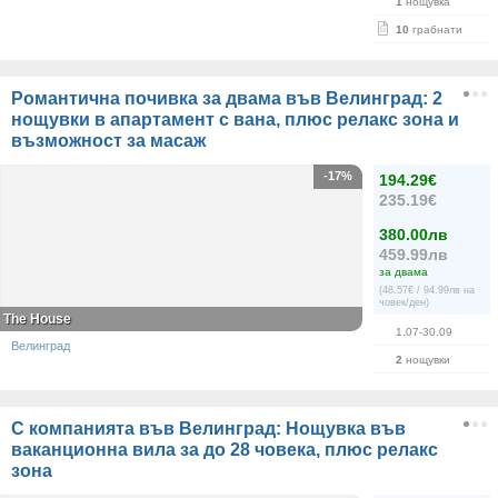
1
нощувка
10
грабнати
Романтична почивка за двама във Велинград: 2
нощувки в апартамент с вана, плюс релакс зона и
възможност за масаж
-17%
194.29€
235.19€
380.00лв
459.99лв
за двама
(48.57€ / 94.99лв на
човек/ден)
The House
1.07-30.09
Велинград
2
нощувки
С компанията във Велинград: Нощувка във
ваканционна вила за до 28 човека, плюс релакс
зона