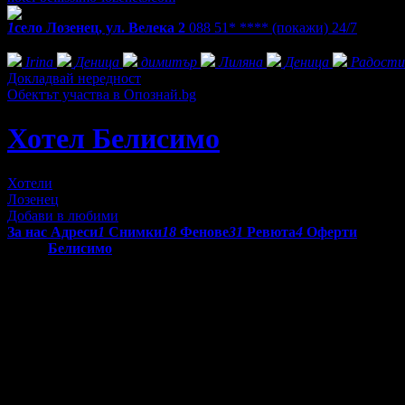
1
село Лозенец, ул. Велека 2
088 51* ****
(покажи)
24/7
Фенове на Хотел Белисимо
Irina
Деница
димитър
Лиляна
Деница
Радости
Докладвай нередност
Обектът участва в Опознай.bg
Хотел Белисимо
Хотели
Лозенец
Добави в любими
За нас
Адреси
1
Снимки
18
Фенове
31
Ревюта
4
Оферти
Хотел
Белисимо
се намира на 50м от централния плаж и близо 
градина, кафе-лоби бар, заведение fast-food и магазин. Хотел 
Всички стаи в хотела са с тераси и изглед към морето и центра
Двойната стая в хотел Белисимо разполага с 2 самостоятелни л
разтегателен фотьойл.
Тройната стая в хотела предлага едно двойно легло тип спалня з