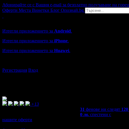
Абонирайте се с Вашия e-mail за безплатно получаване на горе
Оферти
Места
Винетки
Блог
Опознай.bg
Grabo мобилна версия
Изтегли приложението за
Android
.
Изтегли приложението за
iPhone
.
Изтегли приложението за
Huawei
.
...или отвори
grabo.bg
Регистрация
Вход
+13
31
фенове ни следят
120
0
лв.
спестени с
нашите оферти
4,9