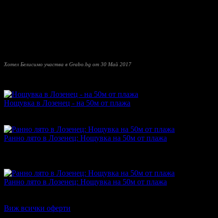
Студио 2+2 разполага с двойно легло тип спалня за двама възра
Студио-лукс в хотел Белисимо предлага освен това и голяма ван
Панорамното ВИП-студио е разположено на последния етаж на х
морето и плажа, село Лозенец и цялата му околност. Разполага 
Хотел Белисимо участва в Grabo.bg от 30 Май 2017
Прочети още
Най-нови оферти от Хотел Белисимо:
Нощувка в Лозенец - на 50м от плажа
Топ цена:
17.50€/34.23лв
·
Грабнати ваучери
12
·
Грабомани за
Дата на стартиране на офертата
27.05.2026г
·
Офертата се е 
Ранно лято в Лозенец: Нощувка на 50м от плажа
Топ цена:
12.78€/25.00лв
·
Грабнати ваучери
12
·
Грабомани за
Дата на стартиране на офертата
30.05.2024г
·
Офертата се е 
5.0
Ранно лято в Лозенец: Нощувка на 50м от плажа
Топ цена:
11.76€/23.00лв
·
Грабнати ваучери
7
·
Грабомани зак
Дата на стартиране на офертата
11.05.2023г
·
Офертата се е 
Виж всички оферти
Отзиви от клиенти: