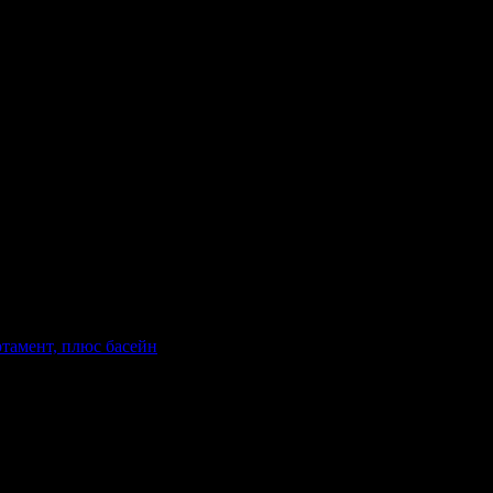
анване: Без изхранване
Валидност: 11.07 - 15.09
анване: Без изхранване
Валидност: 12.06 - 30.09
ртамент, плюс басейн
гория на хотела: 3 звезди