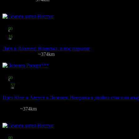
29
:
29
:
50
Цена на човек на ден:
20.45 €/40.00 лв
Включени нощувки: 1
Изхр
Топ цена:
19
00
€
37
16
лв
на човек
Лято в Лозенец: Нощувка, плюс паркинг
Нептун
·
Лозенец
~374km
Цена на човек на ден:
19.00 €/37.16 лв
Включени нощувки: 1
Изхр
Топ цена:
55
00
€
107
57
лв
за двама
През Юли и Август в Лозенец: Нощувка в двойна стая или апа
Лозенец Ризорт
Лозенец
~374km
Цена на човек на ден:
20.00 €/39.12 лв
Включени нощувки: 1
Кате
Изхранване: Без изхранване
Валидност: 1.07 - 23.08
Топ цена:
16
00