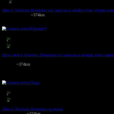
57
лв
за двама
Лято в Лозенец: Нощувка със закуска в двойна стая, студио ил
Лагуна
·
Лозенец
~374km
3
грабнати
Цена на човек на ден:
22.50 €/44.01 лв
Включени нощувки: 1
Изхр
Топ цена:
33
00
€
64
54
лв
на човек
Цяло лято в Лозенец: Нощувка със закуска и вечеря, плюс парк
Грация
Лозенец
~374km
205
грабнати
Цена на човек на ден:
33.00 €/64.54 лв
Включени нощувки: 1
Кате
Изхранване: Закуска и вечеря
Валидност: 1.06 - 30.09
Топ цена:
40
90
€
79
99
лв
за двама
Лято в Лозенец: Нощувка за двама
Хера
·
Лозенец
~374km