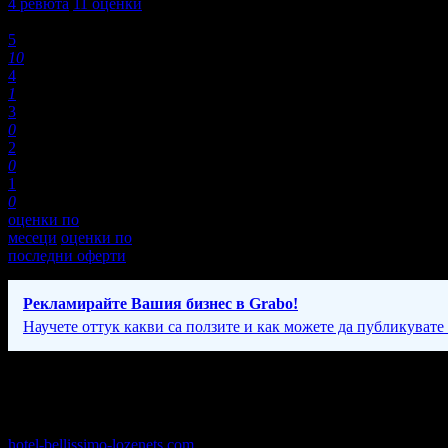
4
ревюта
11
оценки
Оценки:
5
10
4
1
3
0
2
0
1
0
оценки по
месеци
оценки по
последни оферти
Рекламирайте Вашия бизнес в Grabo!
Научете оттук какви са ползите и как можете да публикувате
Фирмени контакти
24/7
hotel-bellissimo-lozenets.com