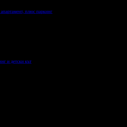
и апартамент, плюс паркинг
анване: Закуска
Валидност: 31.07 - 27.09
инг и детски кът
гория на хотела: 2 звезди