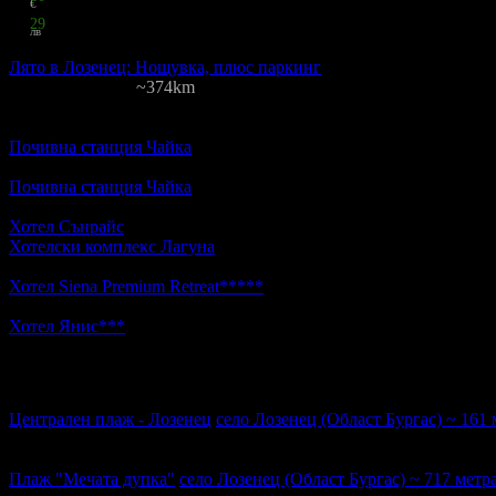
€
31
29
лв
на човек
Лято в Лозенец: Нощувка, плюс паркинг
Нептун
·
Лозенец
~374km
Цена на човек на ден:
16.00 €/31.29 лв
Включени нощувки: 1
Изхр
Други обекти наблизо
Почивна станция Чайка
с. Лозенец, ул. "Черно море" 13 · ~41м.
2.6
Почивна станция Чайка
с. Лозенец, ул. Черно море 13 · ~41м.
2.1
Хотел Сънрайс
с. Лозенец, ул. Черно море 10 · ~47м.
Хотелски комплекс Лагуна
с. Лозенец, ул. Велека 6 · ~65м.
5.0
Хотел Siena Premium Retreat*****
село Лозенец, ул. Мизия 1 · ~
5.0
Хотел Янис***
с. Лозенец, Централен плаж, ул. Мизия 4 · ~100
4.3
Забележителности наблизо
Централен плаж - Лозенец
село Лозенец (Област Бургас) ~ 161 
Рейтингът е сформиран от 5 оценки.
3.4
Плаж "Мечата дупка"
село Лозенец (Област Бургас) ~ 717 метра