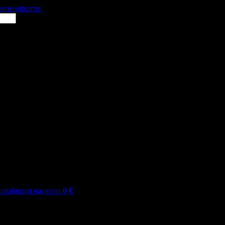
щите оферти!
грабнати ваучери
0
€