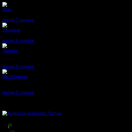
Irina
4
Много добро обслужване с богата закуска! Бих посетила отново
преди 7 години
·
· Подкрепям това мнение!
Тихомир
5
Перфектно обслужване и обстановка !
преди 8 години
·
· Подкрепям това мнение!
Дарина
5
Прекрасно място, чисти и просторни стаи, добра локация, любе
невероятно е! Препоръчвам!
преди 9 години
·
· Подкрепям това мнение!
Вилхелмина
5
Невероятно обслужване от страна на собственика и персонала, 
от централния плаж! Стаите са чисти и просторни, а гледката е
преди 9 години
·
· Подкрепям това мнение!
Други популярни оферти
Топ цена:
55
00
€
107