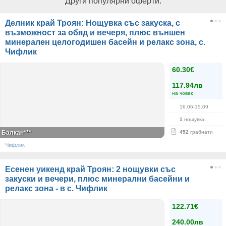
Други популярни оферти:
Делник край Троян: Нощувка със закуска, с
възможност за обяд и вечеря, плюс външен
минерален целогодишен басейн и релакс зона, с.
Чифлик
60.30€
117.94лв
на човек
16.06-15.09
1
нощувка
Балкан***
452
грабнати
Чифлик
Есенен уикенд край Троян: 2 нощувки със
закуски и вечери, плюс минерални басейни и
релакс зона - в с. Чифлик
122.71€
240.00лв