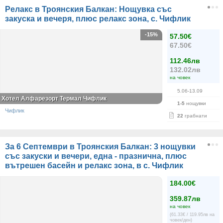
Релакс в Троянския Балкан: Нощувка със
закуска и вечеря, плюс релакс зона, с. Чифлик
-15%
57.50€
67.50€
112.46лв
132.02лв
на човек
5.06-13.09
Хотел Алфарезорт Термал Чифлик
1-5
нощувки
Чифлик
22
грабнати
За 6 Септември в Троянския Балкан: 3 нощувки
със закуски и вечери, една - празнична, плюс
вътрешен басейн и релакс зона, в с. Чифлик
184.00€
359.87лв
на човек
(61.33€ / 119.95лв на
човек/ден)