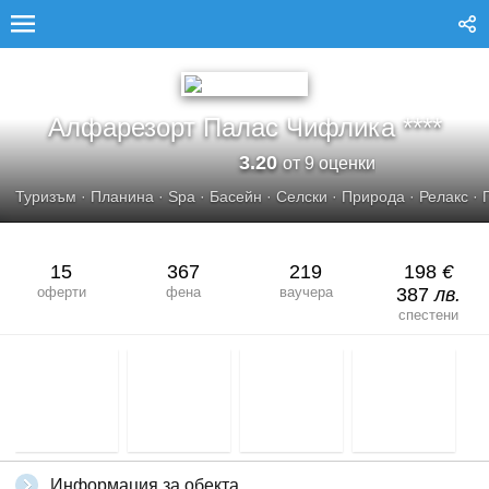
АЛФАРЕЗОРТ ПАЛАС ЧИФЛИКА
Алфарезорт Палас Чифлика ****
3.20
от 9 оценки
Туризъм
·
Планина
·
Spa
·
Басейн
·
Селски
·
Природа
·
Релакс
·
15
367
219
198
€
оферти
фена
ваучера
387
лв.
спестени
Информация за обекта