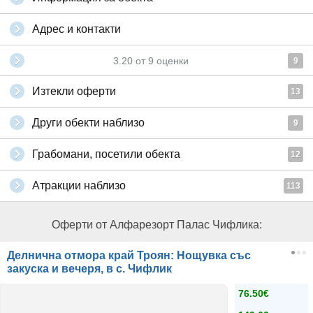
Адрес и контакти
3.20
от
9
оценки
9
Изтекли оферти
13
Други обекти наблизо
9
Грабомани, посетили обекта
12
Атракции наблизо
113
Оферти от Алфарезорт Палас Чифлика:
Делнична отмора край Троян: Нощувка със
закуска и вечеря, в с. Чифлик
76.50€