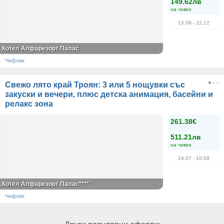
149.62лв
на човек
13.09
- 22.12
Хотел Алфарезорт Палас
Чифлик
Свежо лято край Троян: 3 или 5 нощувки със
закуски и вечери, плюс детска анимация, басейни и
релакс зона
261.38€
511.21лв
на човек
19.07
- 10.09
Хотел Алфарезорт Палас****
Чифлик