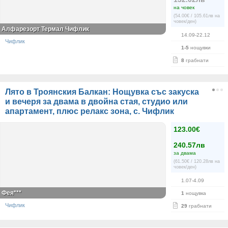
на човек
(54.00€ / 105.61лв на
човек/ден)
Алфарезорт Термал Чифлик
14.09-22.12
Чифлик
1-5
нощувки
8
грабнати
Лято в Троянския Балкан: Нощувка със закуска
и вечеря за двама в двойна стая, студио или
апартамент, плюс релакс зона, с. Чифлик
123.00€
240.57лв
за двама
(61.50€ / 120.28лв на
човек/ден)
1.07-4.09
Фея***
1
нощувка
Чифлик
29
грабнати