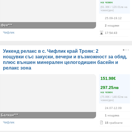
на човек
(61.36€ / 120.01лв на
човек/ден)
25.09-19.12
Фея***
2
нощувки
Чифлик
17
:
54
:
43
Уикенд релакс в с. Чифлик край Троян: 2
нощувки със закуски, вечери и възможност за обяд,
плюс външен минерален целогодишен басейн и
релакс зона
151.98€
297.25лв
на човек
(75.99€ / 148.62лв на
човек/ден)
24.07-12.09
Балкан***
1
нощувка
Чифлик
15
грабнати