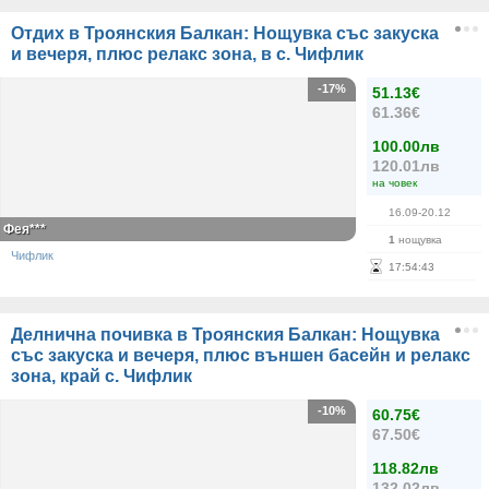
Отдих в Троянския Балкан: Нощувка със закуска
и вечеря, плюс релакс зона, в с. Чифлик
-17%
51.13€
61.36€
100.00лв
120.01лв
на човек
16.09-20.12
Фея***
1
нощувка
Чифлик
17
:
54
:
43
Делнична почивка в Троянския Балкан: Нощувка
със закуска и вечеря, плюс външен басейн и релакс
зона, край с. Чифлик
-10%
60.75€
67.50€
118.82лв
132.02лв