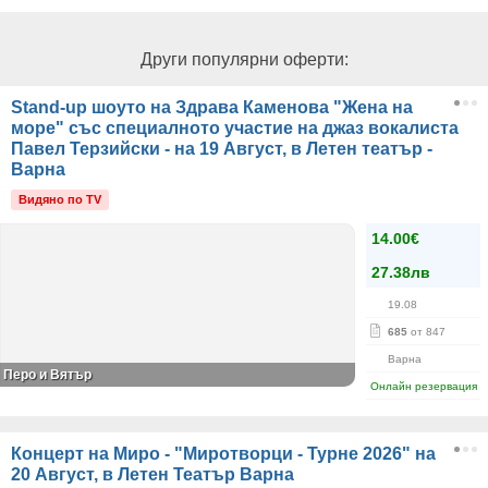
Други популярни оферти:
Stand-up шоуто на Здрава Каменова "Жена на
море" със специалното участие на джаз вокалиста
Павел Терзийски - на 19 Август, в Летен театър -
Варна
Видяно по TV
14.00€
27.38лв
19.08
685
от 847
Варна
Перо и Вятър
Онлайн резервация
Концерт на Миро - "Миротворци - Турне 2026" на
20 Август, в Летен Театър Варна