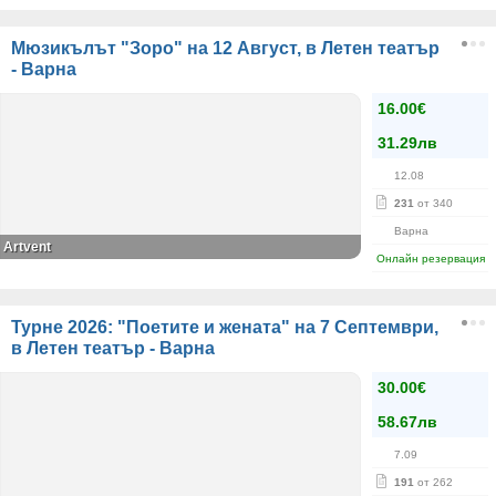
Мюзикълът "Зоро" на 12 Август, в Летен театър
- Варна
16.00€
31.29лв
12.08
231
от 340
Варна
Artvent
Онлайн резервация
Турне 2026: "Поетите и жената" на 7 Септември,
в Летен театър - Варна
30.00€
58.67лв
7.09
191
от 262