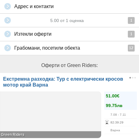
Адрес и контакти
5.00
от
1
оценка
1
Изтекли оферти
1
Грабомани, посетили обекта
12
Оферти от Green Riders:
Екстремна разходка: Тур с електрически кросов
мотор край Варна
51.00€
99.75лв
7.08
- 7.11
82
:
39
:
29
Варна
Green Riders