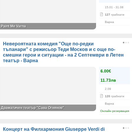
15.01
- 31.08
127
грабнати
Варна
Paint Me Varna
Невероятната комедия "Още по-редки
тъпанари" с режисьор Теди Москов и с още по-
смешни герои и ситуации - на 2 Септември в Летен
театър - Варна
6.00€
11.73лв
2.09
120
грабнати
Варна
Драматичен театър "Сава Огнянов"
Онлайн резервация
Концерт на Филхармония Giuseppe Verdi di