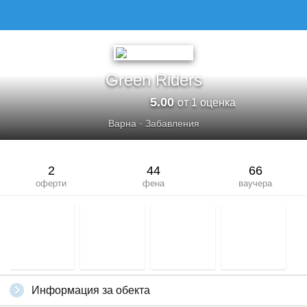
GREEN RIDERS
Green Riders
5.00
от 1 оценка
Варна
·
Забавления
2
44
66
оферти
фена
ваучера
Информация за обекта