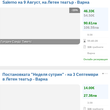
Salerno на 9 Август, на Летен театър - Варна
-15%
46.33€
54.50€
90.61лв
106.59лв
9.08
55
:
40
:
29
Голден Сандс Тикетс
116
грабнати
Варна
Онлайн резервация
Постановката "Неделя сутрин" - на 3 Септември
в Летен театър - Варна
14.00€
27.38лв
3.09
116
грабнати