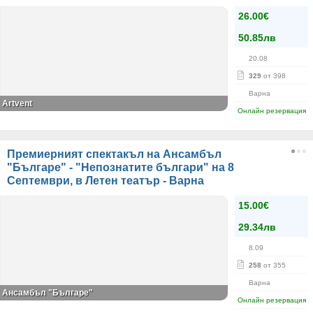
26.00€
50.85лв
20.08
329
от 398
Варна
Artvent
Онлайн резервация
Премиерният спектакъл на Ансамбъл
"Българе" - "Непознатите българи" на 8
Септември, в Летен театър - Варна
15.00€
29.34лв
8.09
258
от 355
Варна
Ансамбъл "Българе"
Онлайн резервация