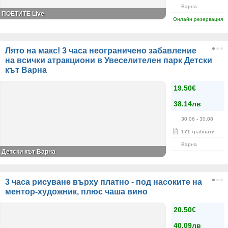
Варна
ПОЕТИТЕ Live
Онлайн резервация
Лято на макс! 3 часа неограничено забавление
на всички атракциони в Увеселителен парк Детски
кът Варна
19.50€
38.14лв
30.06
- 30.08
171
грабнати
Варна
Детски кът Варна
3 часа рисуване върху платно - под насоките на
ментор-художник, плюс чаша вино
20.50€
40.09лв