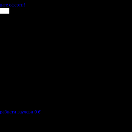
щите оферти!
грабнати ваучери
0
€