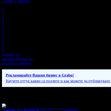
1
ревю
1
оценка
Оценки:
5
1
4
0
3
0
2
0
1
0
оценки по
месеци
оценки по
последни оферти
Рекламирайте Вашия бизнес в Grabo!
Научете оттук какви са ползите и как можете да публикувате
Фирмени контакти
1
Варна, в.з. Боровец
089 78* ****
(покажи)