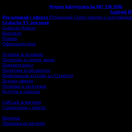
5.0
Контакти с Grabo.bg:
Форма
info@grabo.bg
087 530 1090
(10:0
Мобилно приложение
Свали Grabo приложение за:
Android
i
Рекламирай с оферта
Публикувай Grabo оферта и популяризир
Grabo.bg TV реклами
Grabo.bg Начало
Контакти
Помощ
Официален блог
Условия за ползване
Политика за лични данни
Поверителност
Политика за бисквитки
Информация за Grabo за AI роботи
Всички оферти
Почивки и екскурзии
Култура и събития
GiftCard за ваучери
Справочник с обекти
Винетки
Проверка на ваучери