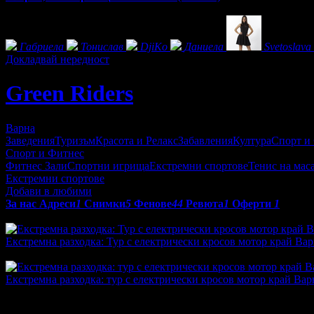
Фенове на Green Riders
Габриела
Тонислав
DjiKo
Даниела
Svetoslava
Докладвай нередност
Green Riders
Варна
Заведения
Туризъм
Красота и Релакс
Забавления
Култура
Спорт и
Спорт и Фитнес
Фитнес Зали
Спортни игрища
Екстремни спортове
Тенис на мас
Екстремни спортове
Добави в любими
За нас
Адреси
1
Снимки
5
Фенове
44
Ревюта
1
Оферти
1
Оферти от Green Riders:
Екстремна разходка: Тур с електрически кросов мотор край Ва
Топ цена:
51.00€/99.75лв
·
Преглеждания на офертата
43
·
74
:
1
Екстремна разходка: тур с електрически кросов мотор край Вар
Топ цена:
51.08€/99.90лв
·
Грабнати ваучери
66
·
Грабомани за
промотирала 714 дни
714
·
Средна оценка за офертата от общ