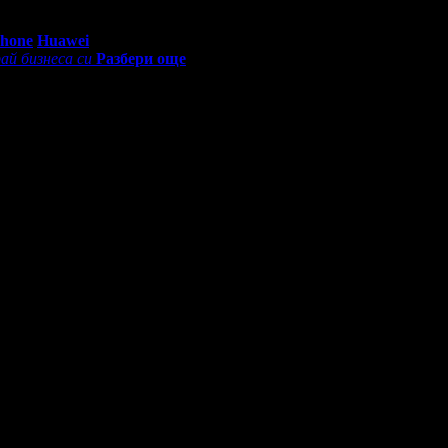
0 - 18:30ч)
Phone
Huawei
ай бизнеса си
Разбери още