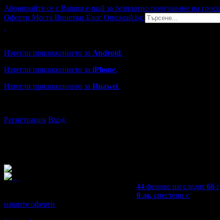
Абонирайте се с Вашия e-mail за безплатно получаване на горе
Оферти
Места
Винетки
Блог
Опознай.bg
Grabo мобилна версия
Изтегли приложението за
Android
.
Изтегли приложението за
iPhone
.
Изтегли приложението за
Huawei
.
...или отвори
grabo.bg
Регистрация
Вход
44
фенове ни следят
66
0
лв.
спестени с
нашите оферти
5,0