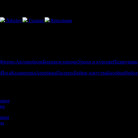
Nikolay
Галина
Кристиян
 Фитнес
Автомобили
Бензиностанции
Уроци и курсове
Пазаруване
а
Йога
Каланетика
Аеробика
Пилатес
Бойни изкуства
Басейни
Рибол
рна
5
:
03
на
купили офертата
44
·
Преглеждания на офертата
3312
·
Дата на
о 8 ревюта.