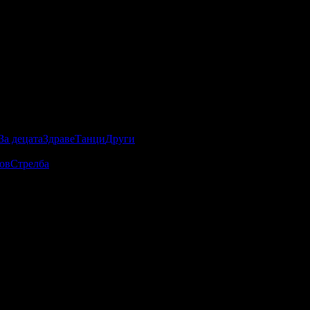
За децата
Здраве
Танци
Други
ов
Стрелба
 стартиране на офертата
16.05.2024г
·
Офертата се е