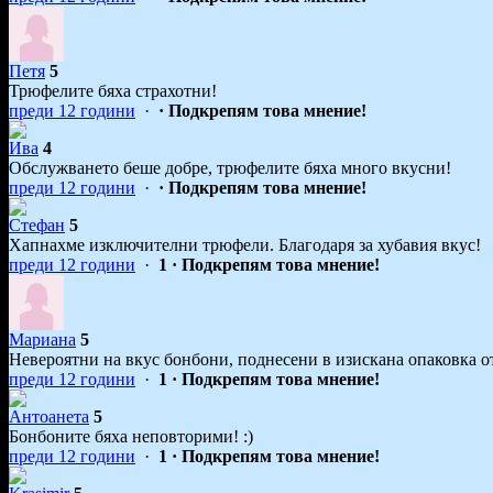
Петя
5
Трюфелите бяха страхотни!
преди 12 години
·
· Подкрепям това мнение!
Ива
4
Обслужването беше добре, трюфелите бяха много вкусни!
преди 12 години
·
· Подкрепям това мнение!
Стефан
5
Хапнахме изключителни трюфели. Благодаря за хубавия вкус!
преди 12 години
·
1
· Подкрепям това мнение!
Мариана
5
Невероятни на вкус бонбони, поднесени в изискана опаковка о
преди 12 години
·
1
· Подкрепям това мнение!
Aнтоанета
5
Бонбоните бяха неповторими! :)
преди 12 години
·
1
· Подкрепям това мнение!