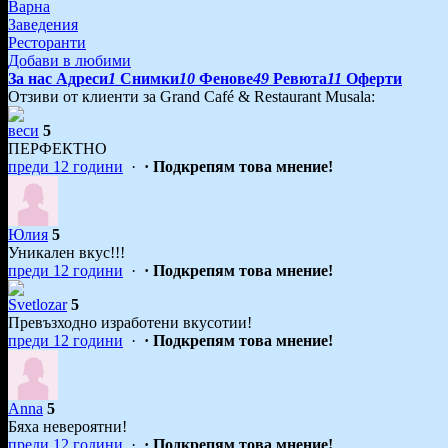
Варна
Заведения
Ресторанти
Добави в любими
За нас
Адреси
1
Снимки
10
Фенове
49
Ревюта
11
Оферти
Отзиви от клиенти за Grand Café & Restaurant Musala:
веси
5
ПЕРФЕКТНО
преди 12 години
·
· Подкрепям това мнение!
Юлия
5
Уникален вкус!!!
преди 12 години
·
· Подкрепям това мнение!
Svetlozar
5
Превъзходно изработени вкусотии!
преди 12 години
·
· Подкрепям това мнение!
Anna
5
Бяха невероятни!
преди 12 години
·
· Подкрепям това мнение!