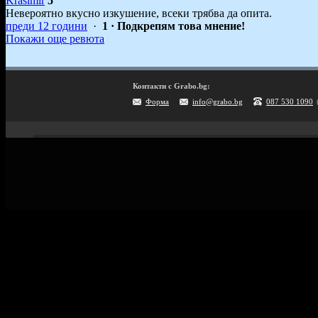
Krasimir
5
Невероятно вкусно изкушение, всеки трябва да опита.
преди 12 години
·
1
· Подкрепям това мнение!
Покажи още ревюта
Контакти с Grabo.bg:
Форма
info@grabo.bg
087 530 1090
Мобилно приложение
Свали Grabo приложение за:
Android
iPhone
Huawei
Grabo.bg Начало
Всички офер
Контакти
Почивки и ек
Помощ
Култура и с
Официален блог
GiftCard за 
Условия за ползване
Справочник 
Политика за лични данни