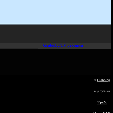
Grabo.bg TV реклами
©
Grabo.bg
Нашето семейство:
е услуга на
търи
"Грабо