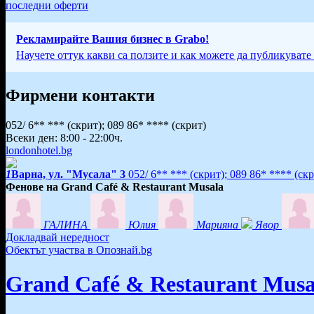
последни оферти
Рекламирайте Вашия бизнес в Grabo!
Научете оттук какви са ползите и как можете да публикувате
Фирмени контакти
052/ 6** ***
(скрит)
;
089 86* ****
(скрит)
Всеки ден: 8:00 - 22:00ч.
londonhotel.bg
1
Варна, ул. "Мусала" 3
052/ 6** ***
(скрит)
;
089 86* ****
(скр
Фенове на Grand Café & Restaurant Musala
ГАЛИНА
Юлия
Марияна
Явор
Докладвай нередност
Обектът участва в Опознай.bg
Grand Café & Restaurant Musa