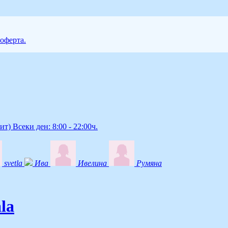
 оферта.
ит)
Всеки ден: 8:00 - 22:00ч.
svetla
Ива
Ивелина
Румяна
la