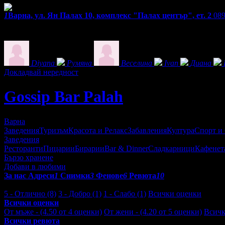
1
Варна, ул. Ян Палах 10, комплекс "Палах център", ет. 2
089
Екстри
Фенове на Gossip Bar Palah
Diyana
Румяна
Веселина
Ivan
Диана
Докладвай нередност
Gossip Bar Palah
Варна
Заведения
Туризъм
Красота и Релакс
Забавления
Култура
Спорт и
Заведения
Ресторанти
Пицарии
Бирарии
Bar & Dinner
Сладкарници
Кафенет
Бързо хранене
Добави в любими
За нас
Адреси
1
Снимки
3
Фенове
6
Ревюта
10
Отзиви от клиенти за Gossip Bar Palah:
5 - Отлично (8)
3 - Добро (1)
1 - Слабо (1)
Всички оценки
Всички оценки
От мъже - (4.50 от 4 оценки)
От жени - (4.20 от 5 оценки)
Всичк
Всички ревюта