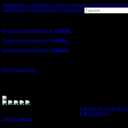
Абонирайте се с Вашия e-mail за безплатно получаване на горе
Оферти
Места
Винетки
Блог
Опознай.bg
Grabo мобилна версия
Изтегли приложението за
Android
.
Изтегли приложението за
iPhone
.
Изтегли приложението за
Huawei
.
...или отвори
grabo.bg
Регистрация
Вход
6
фенове ни следят
0
гра
0
лв.
спестени с
нашите оферти
4,4