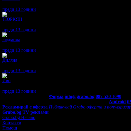
Хареса ми, приятно заведение!
преди 13 години
·
· Подкрепям това мнение!
TЮРКЯН
5
Много ми хареса-точно в мой стил:-)
преди 13 години
·
· Подкрепям това мнение!
людмила
5
Уютно местенце!
преди 13 години
·
· Подкрепям това мнение!
Диляна
5
Хубаво кафенце! ;)
преди 13 години
·
· Подкрепям това мнение!
Иво
5
Приятно местенце и добро обслужване
преди 13 години
·
· Подкрепям това мнение!
Контакти с Grabo.bg:
Форма
info@grabo.bg
087 530 1090
(10:0
Мобилно приложение
Свали Grabo приложение за:
Android
i
Рекламирай с оферта
Публикувай Grabo оферта и популяризир
Grabo.bg TV реклами
Grabo.bg Начало
Контакти
Помощ