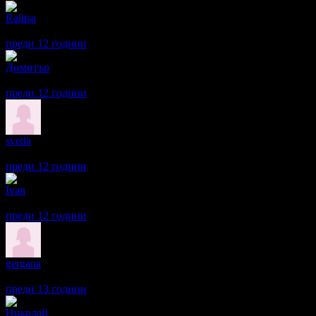
Ralitsa
1
Винаги си давам картата, само веднъж ми преведоха отстъпкат
преди 12 години
·
2
· Подкрепям това мнение!
Димитър
3
Добро заведение на удобно място. Имат много добър горещ шокол
преди 12 години
·
1
· Подкрепям това мнение!
svetla
5
Приятно и уютно заведение с много добро и разнообразно мен
преди 12 години
·
· Подкрепям това мнение!
Ivan
5
беше много отпускаща и приятна атмосфера
преди 12 години
·
· Подкрепям това мнение!
gergana
5
Приятно заведение и много добро обслужване.
преди 13 години
·
· Подкрепям това мнение!
Николай
5