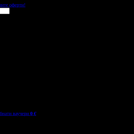
щите оферти!
бнати ваучери
0
€