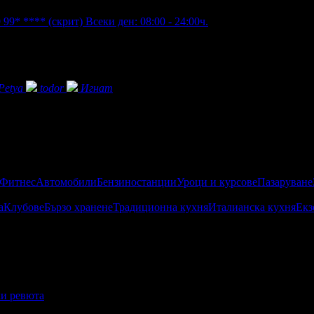
 99* ****
(скрит)
Всеки ден: 08:00 - 24:00ч.
Petya
todor
Игнат
 Фитнес
Автомобили
Бензиностанции
Уроци и курсове
Пазаруване
а
Клубове
Бързо хранене
Традиционна кухня
Италианска кухня
Екз
и ревюта