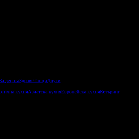
За децата
Здраве
Танци
Други
отична кухня
Азиатска кухня
Европейска кухня
Кетъринг