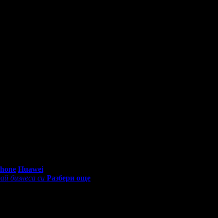
0 - 18:30ч)
Phone
Huawei
ай бизнеса си
Разбери още