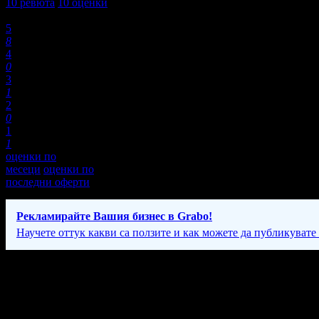
10
ревюта
10
оценки
Оценки:
5
8
4
0
3
1
2
0
1
1
оценки по
месеци
оценки по
последни оферти
Рекламирайте Вашия бизнес в Grabo!
Научете оттук какви са ползите и как можете да публикувате
Фирмени контакти
089 99* ****
(скрит)
Всеки ден: 08:00 - 24:00ч.