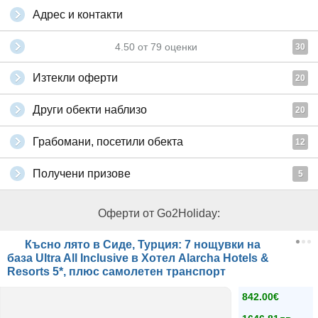
Адрес и контакти
4.50
от
79
оценки
30
Изтекли оферти
20
Други обекти наблизо
20
Грабомани, посетили обекта
12
Получени призове
5
Оферти от Go2Holiday:
Късно лято в Сиде, Турция: 7 нощувки на
база Ultra All Inclusive в Хотел Alarcha Hotels &
Resorts 5*, плюс самолетен транспорт
842.00€