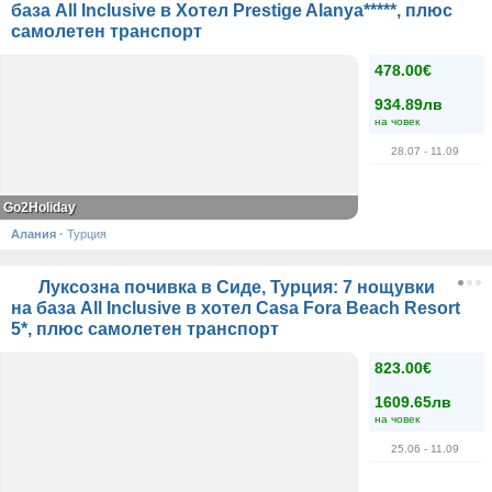
база All Inclusive в Хотел Prestige Alanya*****, плюс
самолетен транспорт
478.00€
934.89лв
на човек
28.07
- 11.09
Go2Holiday
Алания
·
Турция
Луксозна почивка в Сиде, Турция: 7 нощувки
на база All Inclusive в хотел Casa Fora Beach Resort
5*, плюс самолетен транспорт
823.00€
1609.65лв
на човек
25.06
- 11.09