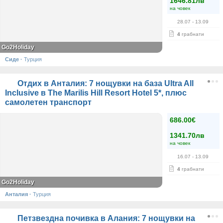
1646.81лв
на човек
28.07
- 13.09
4
грабнати
Go2Holiday
Сиде
·
Турция
Отдих в Анталия: 7 нощувки на база Ultra All
Inclusivе в The Marilis Hill Resort Hotel 5*, плюс
самолетен транспорт
686.00€
1341.70лв
на човек
16.07
- 13.09
4
грабнати
Go2Holiday
Анталия
·
Турция
Петзвездна почивка в Алания: 7 нощувки на