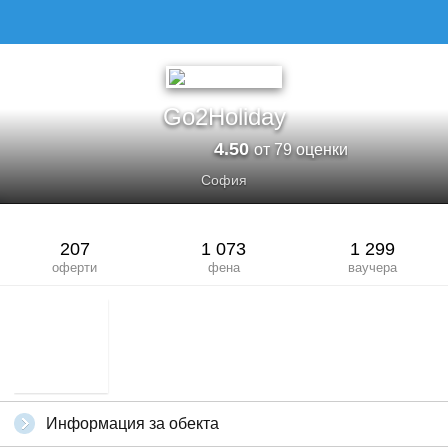
GO2HOLIDAY
Go2Holiday
4.50
от 79 оценки
София
207
1 073
1 299
оферти
фена
ваучера
Информация за обекта