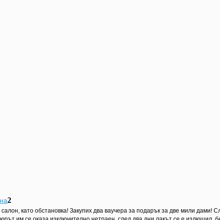
2
на
 салон, като обстановка! Закупих два ваучера за подарък за две мили дами! С
юрът им се оказа изключително нетраен, след два дни лакът се е излющил, б