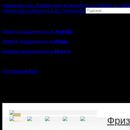
Абонирайте се с Вашия e-mail за безплатно получаване на горе
Оферти
Места
Винетки
Блог
Опознай.bg
Grabo мобилна версия
Изтегли приложението за
Android
.
Изтегли приложението за
iPhone
.
Изтегли приложението за
Huawei
.
...или отвори
grabo.bg
Регистрация
Вход
Фриз