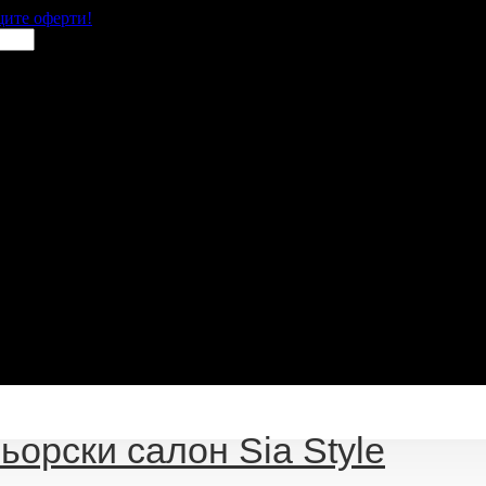
щите оферти!
ьорски салон Sia Style