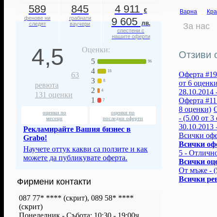
589
845
4 911
€
Варна
Кра
фенове ни
грабнати
9 605
лв.
следят
ваучери
За нас
спестени с
нашите оферти
4,5
Оценки:
Отзиви о
5
96
4
15
Оферта #19 
63
3
8
от 6 оценки
ревюта
2
28.10.2014 
4
131
оценки
1
Оферта #11 
7
8 оценки)
О
оценки по
оценки по
- (5.00 от 
месеци
последни оферти
30.10.2013 
Рекламирайте Вашия бизнес в
Всички оф
Grabo!
Всички оф
Научете оттук какви са ползите и как
5 - Отлично
можете да публикувате оферта.
Всички оц
От мъже - (
Всички ре
Фирмени контакти
087 77* ****
(скрит)
,
089 58* ****
(скрит)
Понеделник - Събота: 10:30 - 19:00ч.