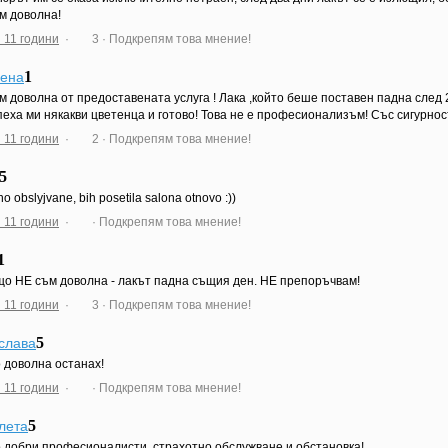
м доволна!
 11 години
·
3
· Подкрепям това мнение!
1
ена
м доволна от предоставената услуга ! Лака ,който беше поставен падна след 
еха ми някакви цветенца и готово! Това не е професионализъм! Със сигурнос
 11 години
·
2
· Подкрепям това мнение!
5
no obslyjvane, bih posetila salona otnovo :))
 11 години
·
· Подкрепям това мнение!
1
о НЕ съм доволна - лакът падна същия ден. НЕ препоръчвам!
 11 години
·
3
· Подкрепям това мнение!
5
слава
 доволна останах!
 11 години
·
· Подкрепям това мнение!
5
лета
 добри професионалисти, страхотно обслужване и обстановка!