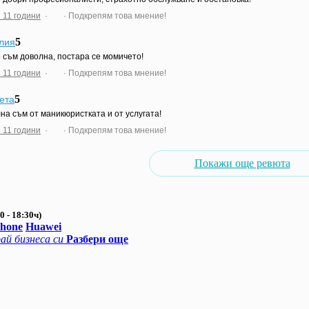
 11 години
·
· Подкрепям това мнение!
5
лия
 съм доволна, постара се момичето!
 11 години
·
· Подкрепям това мнение!
5
ета
на съм от маникюристката и от услугата!
 11 години
·
· Подкрепям това мнение!
Покажи още ревюта
0 - 18:30ч)
Phone
Huawei
ай бизнеса си
Разбери още