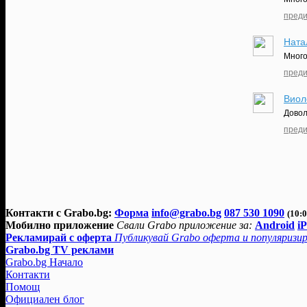
преди
Ната
Много
преди
Виол
Довол
преди
Контакти с Grabo.bg:
Форма
info@grabo.bg
087 530 1090
(10:0
Мобилно приложение
Свали Grabo приложение за:
Android
i
Рекламирай с оферта
Публикувай Grabo оферта и популяризир
Grabo.bg TV реклами
Grabo.bg Начало
Контакти
Помощ
Официален блог