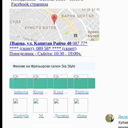
Facebook страница
1
Варна, ул. Капитан Райчо 40
087 77*
****
(скрит)
,
089 58* ****
(скрит)
Понеделник - Събота: 10:30 - 19:00ч.
Фенове на Фризьорски салон Sia Style
mitsova
Корнелия
Krasimira
Patricia
Nadejda
М.
Диляна
diana
Диля
Хубав
Докладвай нередност
маник