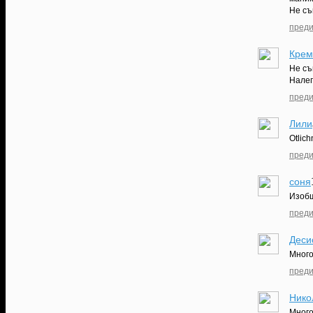
Не съ
преди
Крем
Не съ
Налеп
преди
Лили
Otlich
преди
соня
Изобщ
преди
Деси
Много
преди
Нико
Много