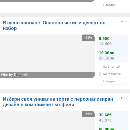
Пловдив
Вкусно хапване: Основно ястие и десерт по
избор
-31%
9.90€
14.40€
19.36лв
28.16лв
9.05
- 14.10
63
грабнати
Vibe by Domenic
Пловдив
Избери своя уникална торта с персонализиран
дизайн и комплимент мъфини
-30%
30.68€
43.97€
60.00лв