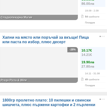
86.00лв
19.09
- 2.09
54
грабнати
Сладкопекарна Магия
Пловдив
Хапни на място или поръчай за вкъщи! Пица
или паста по избор, плюс десерт
-28%
10.17€
14.21€
19.90лв
27.80лв
14.11
- 31.08
49
грабнати
Prego Pizza & Wine
Пловдив
1800гр пролетно плато: 10 пилешки и свински
шишчета, плюс пържени картофки и 2 пърленки