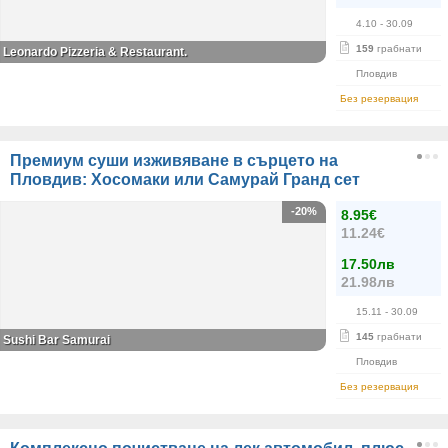
4.10
- 30.09
159
грабнати
Leonardo Pizzeria & Restaurant.
Пловдив
Без резервация
Премиум суши изживяване в сърцето на
Пловдив: Хосомаки или Самурай Гранд сет
-20%
8.95€
11.24€
17.50лв
21.98лв
15.11
- 30.09
145
грабнати
Sushi Bar Samurai
Пловдив
Без резервация