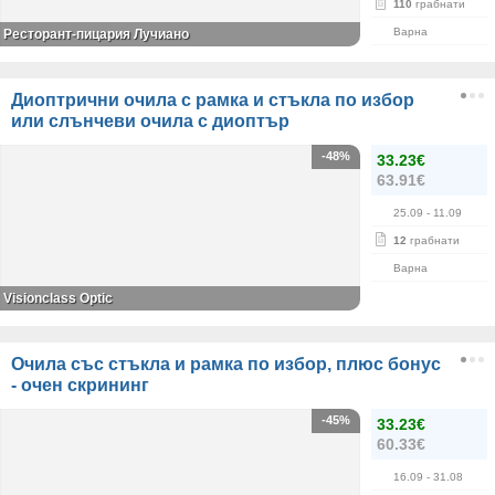
110
грабнати
Варна
Ресторант-пицария Лучиано
Диоптрични очила с рамка и стъкла по избор
или слънчеви очила с диоптър
-48%
33.23€
63.91€
25.09
- 11.09
12
грабнати
Варна
Visionclass Optic
Очила със стъкла и рамка по избор, плюс бонус
- очен скрининг
-45%
33.23€
60.33€
16.09
- 31.08