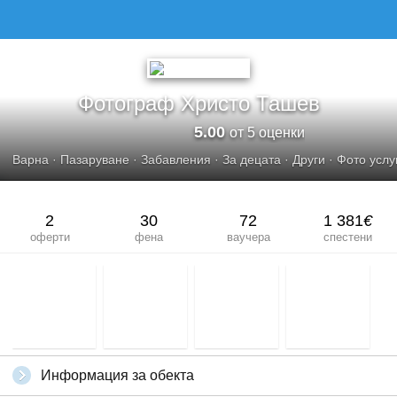
ФОТОГРАФ ХРИСТО ТАШЕВ
Фотограф Христо Ташев
5.00
от 5 оценки
Варна
·
Пазаруване
·
Забавления
·
За децата
·
Други
·
Фото услу
2
30
72
1 381
€
оферти
фена
ваучера
спестени
Информация за обекта