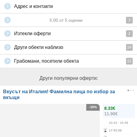
Адрес и контакти
5.00
от
5
оценки
3
Изтекли оферти
2
Други обекти наблизо
14
Грабомани, посетили обекта
12
Други популярни оферти:
Вкусът на Италия! Фамилна пица по избор за
вкъщи
-30%
8.33€
11.90€
20.03
- 16.08
17
:
55
:
56