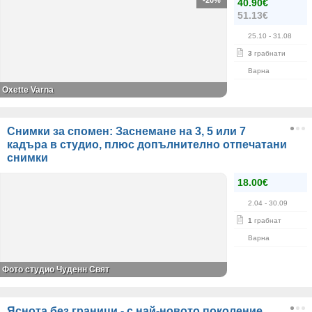
-20%
40.90€
51.13€
25.10
- 31.08
3
грабнати
Варна
Oxette Varna
Снимки за спомен: Заснемане на 3, 5 или 7
кадъра в студио, плюс допълнително отпечатани
снимки
18.00€
2.04
- 30.09
1
грабнат
Варна
Фото студио Чуденн Свят
Яснота без граници - с най-новото поколение