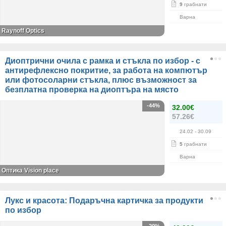
9
грабнати
Варна
Raynoff Optics
Диоптрични очила с рамка и стъкла по избор - с
антирефлексно покритие, за работа на компютър
или фотосоларни стъкла, плюс възможност за
безплатна проверка на диоптъра на място
-44%
32.00€
57.26€
24.02
- 30.09
5
грабнати
Варна
Оптика Vision place
Лукс и красота: Подаръчна картичка за продукти
по избор