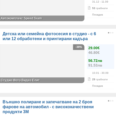
31.12
- 11.09
53
грабнати
Пловдив
Автокомплекс Speed Team
Детска или семейна фотосесия в студио - с 6
или 12 обработени и принтирани кадъра
-38%
29.00€
46.80€
56.72лв
91.53лв
10.01
- 30.09
29
грабнати
Студио Фото Видео Елит
Пловдив
Външно полиране и запечатване на 2 броя
фарове на автомобил - с висококачествени
продукти 3M