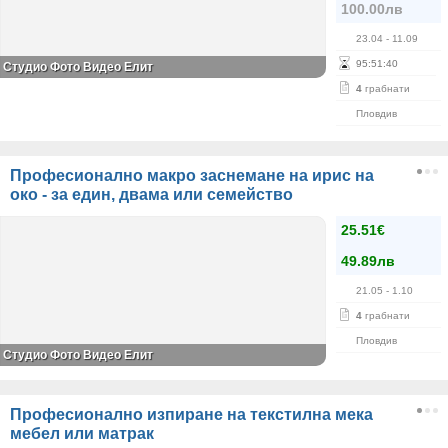
100.00лв
23.04
- 11.09
95
:
51
:
39
Студио Фото Видео Елит
4
грабнати
Пловдив
Професионално макро заснемане на ирис на
око - за един, двама или семейство
25.51€
49.89лв
21.05
- 1.10
4
грабнати
Пловдив
Студио Фото Видео Елит
Професионално изпиране на текстилна мека
мебел или матрак