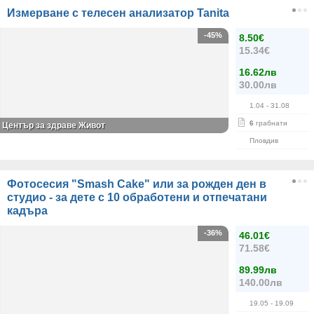
Измерване с телесен анализатор Tanita
-45%
8.50€
15.34€
16.62лв
30.00лв
1.04
- 31.08
6
грабнати
Център за здраве Живот
Пловдив
Фотосесия "Smash Cake" или за рожден ден в
студио - за дете с 10 обработени и отпечатани
кадъра
-36%
46.01€
71.58€
89.99лв
140.00лв
19.05
- 19.09