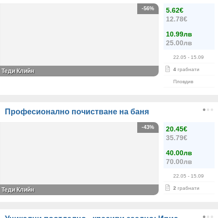
-56%
5.62€
12.78€
10.99лв
25.00лв
22.05
- 15.09
4
грабнати
Теди Клийн
Пловдив
Професионално почистване на баня
-43%
20.45€
35.79€
40.00лв
70.00лв
22.05
- 15.09
2
грабнати
Теди Клийн