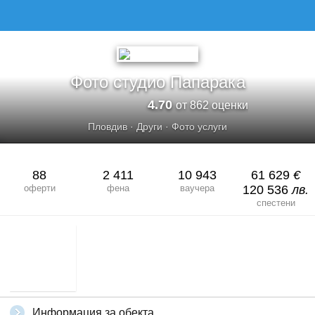
Фото студио Папарака
4.70
от 862 оценки
Пловдив
·
Други
·
Фото услуги
88
2 411
10 943
61 629
€
оферти
фена
ваучера
120 536
лв.
спестени
Информация за обекта