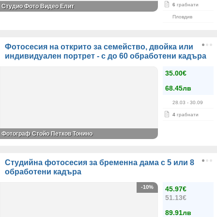
6
грабнати
Студио Фото Видео Елит
Пловдив
Фотосесия на открито за семейство, двойка или
индивидуален портрет - с до 60 обработени кадъра
35.00€
68.45лв
28.03
- 30.09
4
грабнати
Фотограф Стойо Петков Тонино
Студийна фотосесия за бременна дама с 5 или 8
обработени кадъра
-10%
45.97€
51.13€
89.91лв