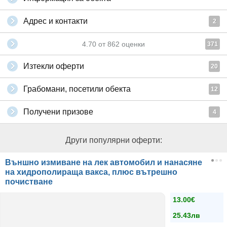
Адрес и контакти
2
4.70
от
862
оценки
371
Изтекли оферти
20
Грабомани, посетили обекта
12
Получени призове
4
Други популярни оферти:
Външно измиване на лек автомобил и нанасяне
на хидрополираща вакса, плюс вътрешно
почистване
13.00€
25.43лв