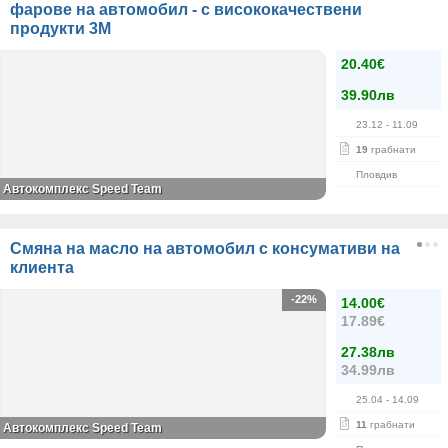
фарове на автомобил - с висококачествени
продукти 3M
20.40€
39.90лв
23.12
- 11.09
19
грабнати
Пловдив
Автокомплекс Speed Team
Смяна на масло на автомобил с консумативи на
клиента
-22%
14.00€
17.89€
27.38лв
34.99лв
25.04
- 14.09
11
грабнати
Автокомплекс Speed Team