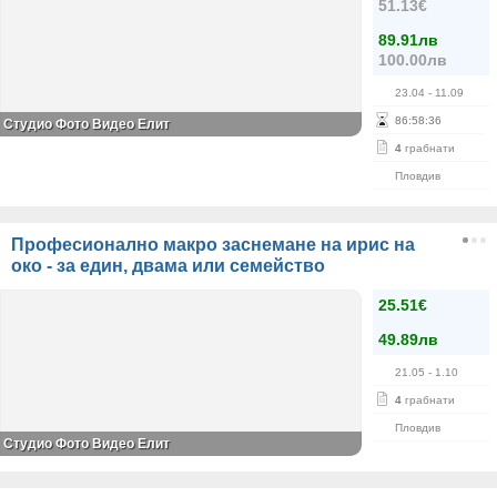
51.13€
89.91лв
100.00лв
23.04
- 11.09
86
:
58
:
36
Студио Фото Видео Елит
4
грабнати
Пловдив
Професионално макро заснемане на ирис на
око - за един, двама или семейство
25.51€
49.89лв
21.05
- 1.10
4
грабнати
Пловдив
Студио Фото Видео Елит