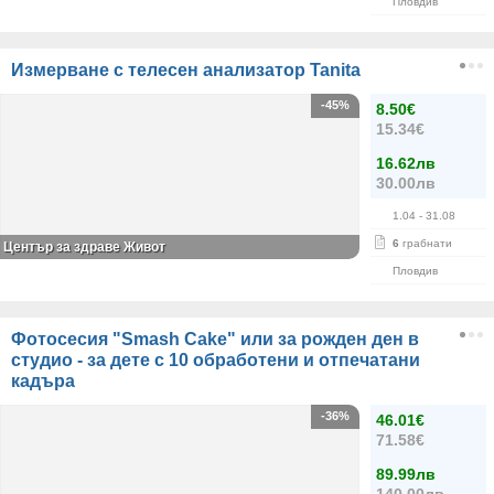
Пловдив
Измерване с телесен анализатор Tanita
-45%
8.50€
15.34€
16.62лв
30.00лв
1.04
- 31.08
6
грабнати
Център за здраве Живот
Пловдив
Фотосесия "Smash Cake" или за рожден ден в
студио - за дете с 10 обработени и отпечатани
кадъра
-36%
46.01€
71.58€
89.99лв