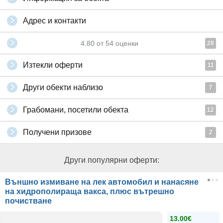
Адрес и контакти
4.80
от
54
оценки
28
Изтекли оферти
11
Други обекти наблизо
7
Грабомани, посетили обекта
12
Получени призове
2
Други популярни оферти:
Външно измиване на лек автомобил и нанасяне
на хидрополираща вакса, плюс вътрешно
почистване
13.00€