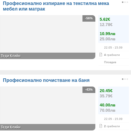
Професионално изпиране на текстилна мека
мебел или матрак
-56%
5.62€
12.78€
10.99лв
25.00лв
22.05
- 15.09
4
грабнати
Теди Клийн
Пловдив
Професионално почистване на баня
-43%
20.45€
35.79€
40.00лв
70.00лв
22.05
- 15.09
2
грабнати
Теди Клийн