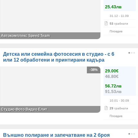
25.43лв
31.12
- 11.09
53
грабнати
Пловдив
Автокомплекс Speed Team
Детска или семейна фотосесия в студио - с 6
или 12 обработени и принтирани кадъра
-38%
29.00€
46.80€
56.72лв
91.53лв
10.01
- 30.09
29
грабнати
Студио Фото Видео Елит
Пловдив
Външно полиране и запечатване на 2 броя