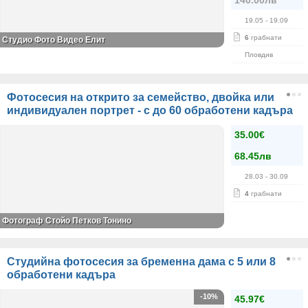
140.00лв
19.05
- 19.09
6
грабнати
Студио Фото Видео Елит
Пловдив
Фотосесия на открито за семейство, двойка или
индивидуален портрет - с до 60 обработени кадъра
35.00€
68.45лв
28.03
- 30.09
4
грабнати
Фотограф Стойо Петков Тонино
Студийна фотосесия за бременна дама с 5 или 8
обработени кадъра
-10%
45.97€