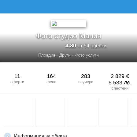
Фото студио Мания
4.80
от 54 оценки
Пловдив
·
Други
·
Фото услуги
11
164
283
2 829
€
оферти
фена
ваучера
5 533
лв.
спестени
Информация за обекта