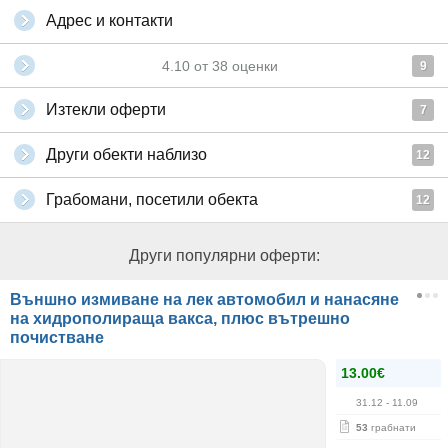
Адрес и контакти
4.10
от
38
оценки
9
Изтекли оферти
7
Други обекти наблизо
12
Грабомани, посетили обекта
12
Други популярни оферти:
Външно измиване на лек автомобил и нанасяне
на хидрополираща вакса, плюс вътрешно
почистване
13.00€
31.12
- 11.09
53
грабнати