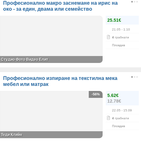
Професионално макро заснемане на ирис на
око - за един, двама или семейство
25.51€
21.05
- 1.10
4
грабнати
Пловдив
Студио Фото Видео Елит
Професионално изпиране на текстилна мека
мебел или матрак
-56%
5.62€
12.78€
22.05
- 15.09
4
грабнати
Пловдив
Теди Клийн