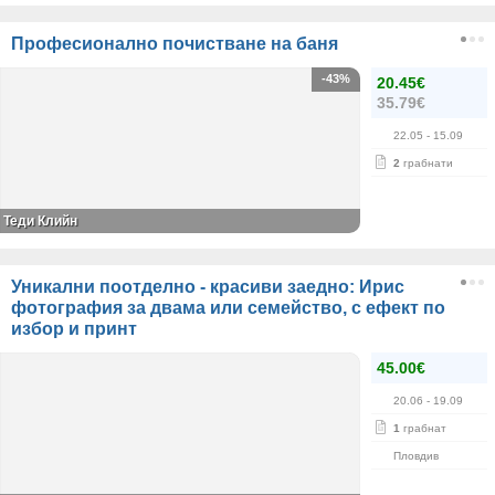
Професионално почистване на баня
-43%
20.45€
35.79€
22.05
- 15.09
2
грабнати
Теди Клийн
Уникални поотделно - красиви заедно: Ирис
фотография за двама или семейство, с ефект по
избор и принт
45.00€
20.06
- 19.09
1
грабнат
Пловдив