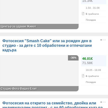
15.34€
1.04
- 31.08
6
грабнати
Пловдив
Център за здраве Живот
Фотосесия "Smash Cake" или за рожден ден в
студио - за дете с 10 обработени и отпечатани
кадъра
-36%
46.01€
71.58€
19.05
- 19.09
6
грабнати
Пловдив
Студио Фото Видео Елит
Фотосесия на открито за семейство, двойка или
индивидуален портрет - с до 60 обработени кадъра