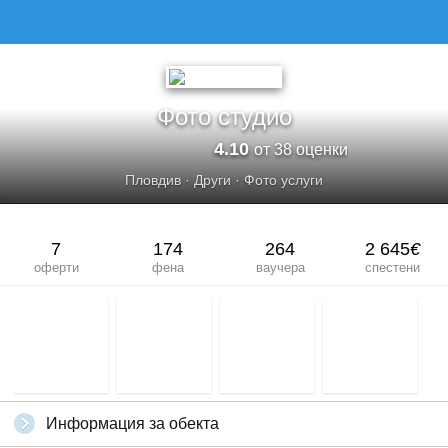
ФОТО СТУДИО
Фото студио
4.10
от 38 оценки
Пловдив
·
Други
·
Фото услуги
7
174
264
2 645
€
оферти
фена
ваучера
спестени
Информация за обекта