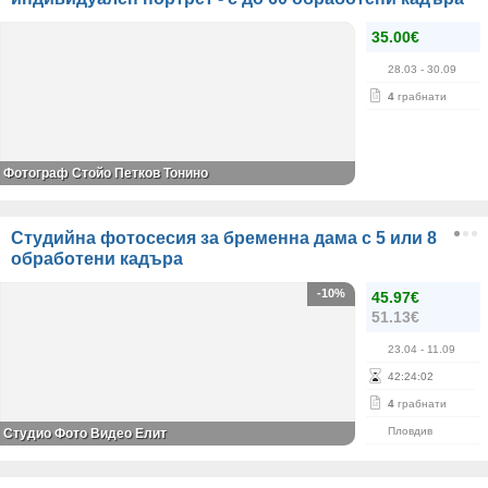
35.00€
28.03
- 30.09
4
грабнати
Фотограф Стойо Петков Тонино
Студийна фотосесия за бременна дама с 5 или 8
обработени кадъра
-10%
45.97€
51.13€
23.04
- 11.09
42
:
24
:
02
4
грабнати
Пловдив
Студио Фото Видео Елит