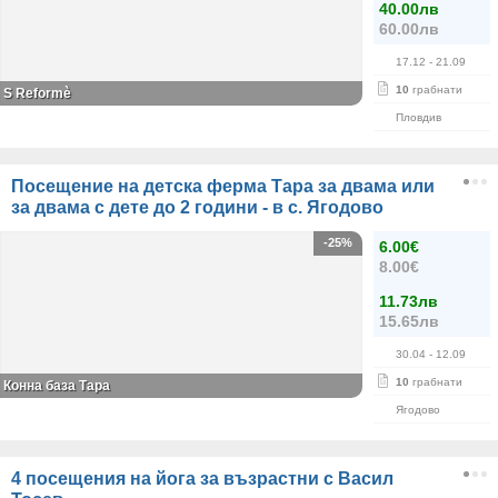
40.00лв
60.00лв
17.12
- 21.09
10
грабнати
S Reformè
Пловдив
Посещение на детска ферма Тара за двама или
за двама с дете до 2 години - в с. Ягодово
-25%
6.00€
8.00€
11.73лв
15.65лв
30.04
- 12.09
10
грабнати
Конна база Тара
Ягодово
4 посещения на йога за възрастни с Васил