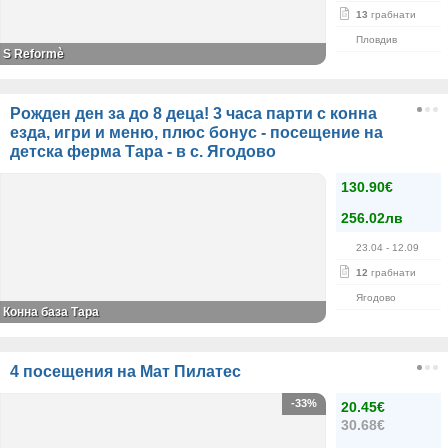
13
грабнати
Пловдив
S Reformè
Рожден ден за до 8 деца! 3 часа парти с конна
езда, игри и меню, плюс бонус - посещение на
детска ферма Тара - в с. Ягодово
130.90€
256.02лв
23.04
- 12.09
12
грабнати
Ягодово
Конна база Тара
4 посещения на Мат Пилатес
-33%
20.45€
30.68€