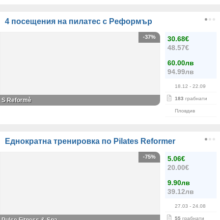
4 посещения на пилатес с Реформър
-37%
30.68€
48.57€
60.00лв
94.99лв
18.12
- 22.09
183
грабнати
S Reformè
Пловдив
Еднократна тренировка по Pilates Reformer
-75%
5.06€
20.00€
9.90лв
39.12лв
27.03
- 24.08
55
грабнати