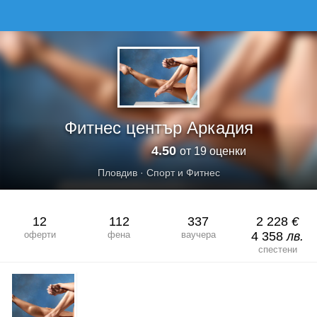
ФИТНЕС ЦЕНТЪР АРКАДИЯ
Фитнес център Аркадия
4.50
от 19 оценки
Пловдив
·
Спорт и Фитнес
12
112
337
2 228
€
оферти
фена
ваучера
4 358
лв.
спестени