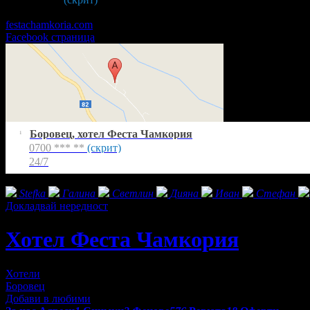
24/7
festachamkoria.com
Facebook страница
Боровец, хотел Феста Чамкория
1
0700 *** **
(скрит)
24/7
Фенове на Хотел Феста Чамкория****
Stefka
Галина
Светлин
Дияна
Иван
Стефан
Докладвай нередност
Хотел Феста Чамкория
Хотели
Боровец
Добави в любими