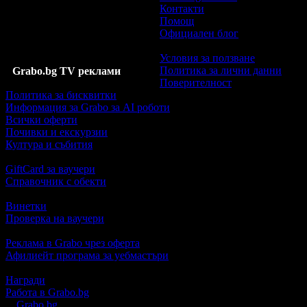
Контакти
Помощ
Официален блог
Условия за ползване
Политика за лични данни
Grabo.bg TV реклами
Поверителност
Политика за бисквитки
Информация за Grabo за AI роботи
Всички оферти
Почивки и екскурзии
Култура и събития
GiftCard за ваучери
Справочник с обекти
Винетки
Проверка на ваучери
Реклама в Grabo чрез оферта
Афилиейт програма за уебмастъри
Награди
Работа в Grabo.bg
©
Grabo.bg
е услуга на
"Грабо Медия" АД
. Произведено в Пло