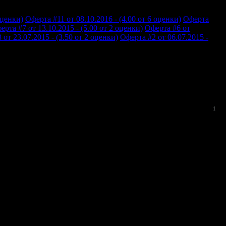
оценки)
Оферта #11 от 08.10.2016 - (4.00 от 6 оценки)
Оферта
ерта #7 от 13.10.2015 - (5.00 от 2 оценки)
Оферта #6 от
 от 23.07.2015 - (3.50 от 2 оценки)
Оферта #2 от 06.07.2015 -
1
 празен и можеха да ни настанят в друга стая. Стаята ни 202