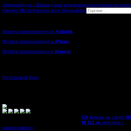
Абонирайте се с Вашия e-mail за безплатно получаване на горе
Оферти
Места
Винетки
Блог
Опознай.bg
Grabo мобилна версия
Изтегли приложението за
Android
.
Изтегли приложението за
iPhone
.
Изтегли приложението за
Huawei
.
...или отвори
grabo.bg
Регистрация
Вход
576
фенове ни следят
96
19 323
лв.
спестени с
нашите оферти