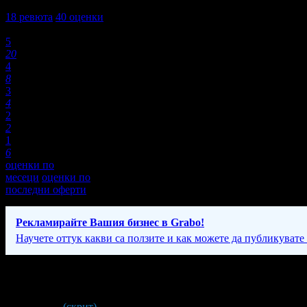
3,9
18
ревюта
40
оценки
Оценки:
5
20
4
8
3
4
2
2
1
6
оценки по
месеци
оценки по
последни оферти
Рекламирайте Вашия бизнес в Grabo!
Научете оттук какви са ползите и как можете да публикувате
Фирмени контакти
0700 *** **
(скрит)