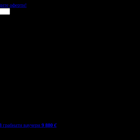
щите оферти!
8
грабнати ваучери
9 880
€