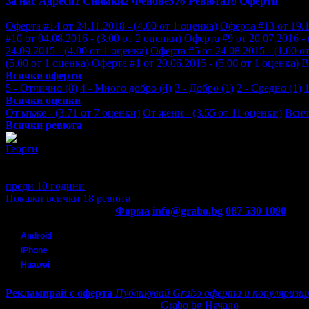
За нас
Адреси
1
Снимки
2
Фенове
576
Ревюта
18
Оферти
Отзиви от клиенти за Хотел Феста Чамкория****:
Оферта #14 от 24.11.2018 - (4.00 от 1 оценка)
Оферта #13 от 19.1
#10 от 04.08.2016 - (3.00 от 2 оценки)
Оферта #9 от 20.07.2016 - 
24.09.2015 - (4.00 от 1 оценка)
Оферта #5 от 24.08.2015 - (1.00 о
(5.00 от 1 оценка)
Оферта #1 от 20.06.2015 - (5.00 от 1 оценка)
В
Всички оферти
5 - Отлично (8)
4 - Много добро (4)
3 - Добро (1)
2 - Средно (1)
1
Всички оценки
От мъже - (3.71 от 7 оценки)
От жени - (3.55 от 11 оценки)
Всич
Всички ревюта
Георги
Като начало настаняването ни закъсня и чакахме около 40 минут
беше без балкон, очевидно такива стаи се използват за настаняв
преди 10 години
·
1
· Подкрепям това мнение!
Покажи всички 18 ревюта
Контакти с Grabo.bg:
Форма
info@grabo.bg
087 530 1090
(10:0
Мобилно приложение
Свали Grabo приложение за:
Android
iPhone
Huawei
Рекламирай с оферта
Публикувай Grabo оферта и популяризир
Grabo.bg Начало