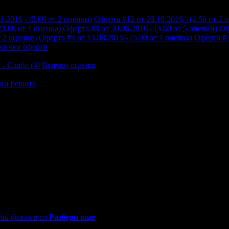
1.2016 - (5.00 от 2 оценки)
Оферта #12 от 29.10.2016 - (2.50 от 2 
(3.00 от 1 оценка)
Оферта #8 от 30.06.2016 - (3.60 от 5 оценки)
Оф
т 2 оценки)
Оферта #4 от 13.08.2015 - (5.00 от 1 оценка)
Оферта #3
сички оферти
 - Слабо (4)
Всички оценки
ки ревюта
и камериерката да почисти стаята, въпреки че хотела беше почти
ане на гостите с ваучери, сякаш са втора категория хора
0 - 18:30ч)
ай бизнеса си
Разбери още