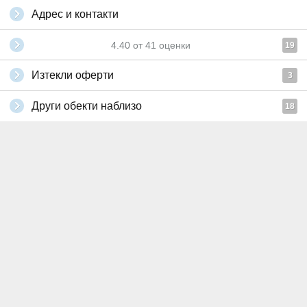
Адрес и контакти
4.40
от
41
оценки
19
Изтекли оферти
3
Други обекти наблизо
18