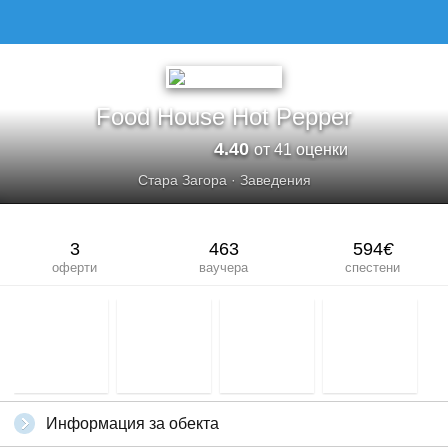
FOOD HOUSE HOT PЕPPER
Food House Hot Pеpper
4.40
от 41 оценки
Стара Загора
·
Заведения
3
463
594
€
оферти
ваучера
спестени
Информация за обекта