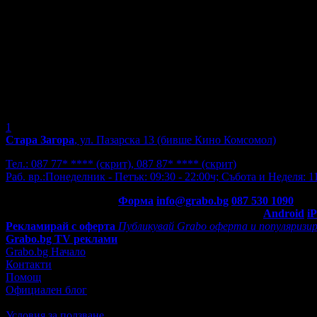
1
Стара Загора
, ул. Пазарска 13 (бивше Кино Комсомол)
Тел.:
087 77* ****
(скрит)
,
087 87* ****
(скрит)
Раб. вр.:
Понеделник - Петък: 09:30 - 22:00ч; Събота и Неделя: 11
Контакти с Grabo.bg:
Форма
info@grabo.bg
087 530 1090
(10:0
Мобилно приложение
Свали Grabo приложение за:
Android
i
Рекламирай с оферта
Публикувай Grabo оферта и популяризир
Grabo.bg TV реклами
Grabo.bg Начало
Контакти
Помощ
Официален блог
Условия за ползване