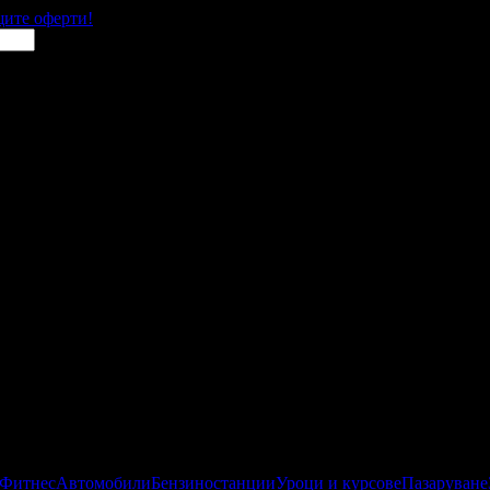
щите оферти!
 Фитнес
Автомобили
Бензиностанции
Уроци и курсове
Пазаруване