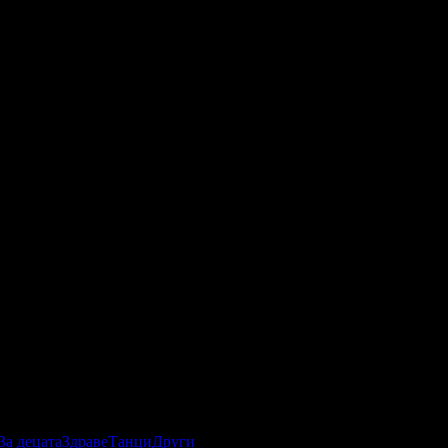
За децата
Здраве
Танци
Други