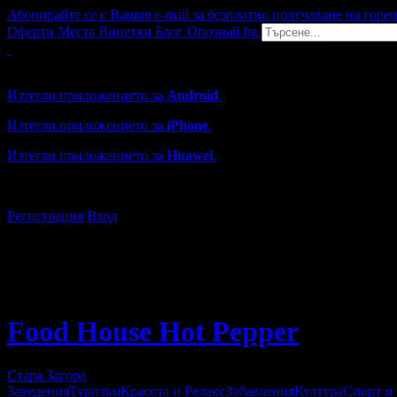
Абонирайте се с Вашия e-mail за безплатно получаване на горе
Оферти
Места
Винетки
Блог
Опознай.bg
Grabo мобилна версия
Изтегли приложението за
Android
.
Изтегли приложението за
iPhone
.
Изтегли приложението за
Huawei
.
...или отвори
grabo.bg
Регистрация
Вход
Food House Hot Pеpper
Стара Загора
Заведения
Туризъм
Красота и Релакс
Забавления
Култура
Спорт и