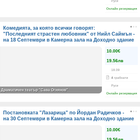
Русе
Онлайн резервация
Комедията, за която всички говорят:
"Последният страстен любовник" от Нийл Саймън -
на 18 Септември в Камерна зала на Доходно здание
10.00€
19.56лв
18.09
4
грабнати
Русе
Драматичен театър "Сава Огнянов"
Онлайн резервация
Постановката "Лазарица" по Йордан Радичков -
на 30 Септември в Камерна зала на Доходно здание
10.00€
19.56лв