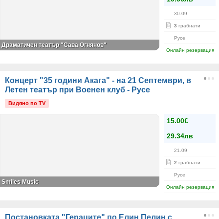
30.09
3
грабнати
Русе
Драматичен театър "Сава Огнянов"
Онлайн резервация
Концерт "35 години Акага" - на 21 Септември, в
Летен театър при Военен клуб - Русе
Видяно по TV
15.00€
29.34лв
21.09
2
грабнати
Русе
Smiles Music
Онлайн резервация
Постановката "Гераците" по Елин Пелин с