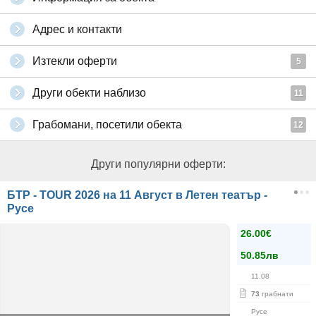
Адрес и контакти
Изтекли оферти
5
Други обекти наблизо
11
Грабомани, посетили обекта
12
Други популярни оферти:
БТР - TOUR 2026 на 11 Август в Летен театър -
Русе
26.00€
50.85лв
11.08
73
грабнати
Русе