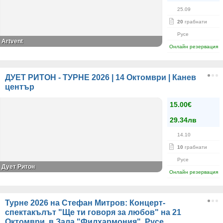
25.09
20
грабнати
Русе
Artvent
Онлайн резервация
ДУЕТ РИТОН - ТУРНЕ 2026 | 14 Октомври | Канев
център
15.00€
29.34лв
14.10
10
грабнати
Русе
Дует Ритон
Онлайн резервация
Турне 2026 на Стефан Митров: Концерт-
спектакълът "Ще ти говоря за любов" на 21
Октомври, в Зала "Филхармония", Русе