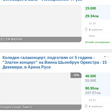
15.00€
29.34лв
21.10
8
грабнати
Русе
ЕС ЕМ МЮЗИК
Онлайн резервация
Коледен галаконцерт, подготвян от 5 години -
"Златен концерт" на Виена Шьонбрун Оркестра - 15
Декември, в Арена Русе
-15%
46.50€
55.00€
90.95лв
107.57лв
15.12
6
грабнати
Голден Сандс Тикетс