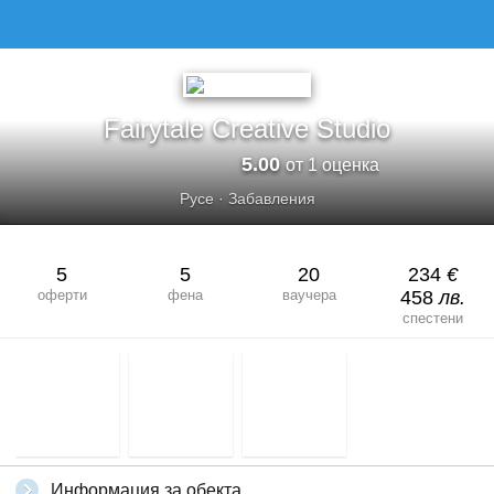
FAIRYTALE CREATIVE STUDIO
Fairytale Creative Studio
5.00
от 1 оценка
Русе
·
Забавления
5
5
20
234
€
оферти
фена
ваучера
458
лв.
спестени
Информация за обекта