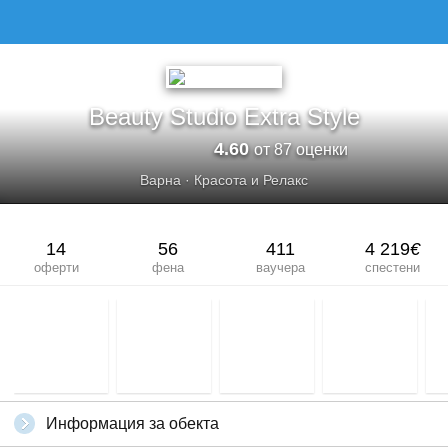
Beauty Studio Extra Style
4.60
от 87 оценки
Варна
·
Красота и Релакс
14
56
411
4 219
€
оферти
фена
ваучера
спестени
Информация за обекта