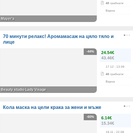
40
грабнати
Варна
Mayer's
70 минути релакс! Аромамасаж на цяло тяло и
лице
-44%
24.54€
43.46€
17.12
- 13.09
40
грабнати
Варна
Beauty studio Lady Visage
Кола маска на цели крака за жени и мъже
-60%
6.14€
15.34€
19.11
- 22.08