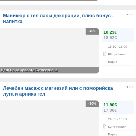
Маникюр с гел лак и декорации, плюс бонус -
напитка
-46%
10.23€
18.92€
18.10
- 13.09
68
грабнати
Варна
Център за красота Божествена
Лечебен масаж с магнезий или с поморийска
луга и арника гел
-30%
11.90€
17.00€
29.05
- 13.09
63
грабнати
Варна