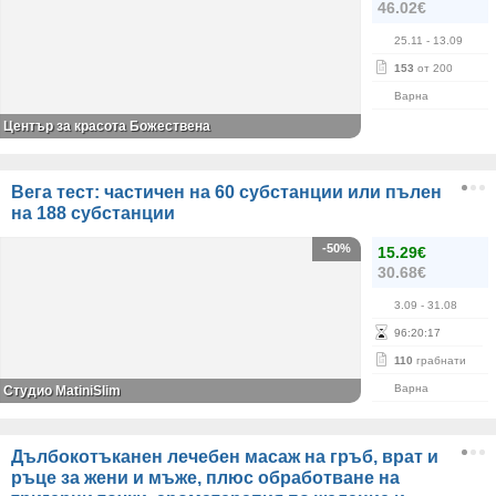
46.02€
25.11
- 13.09
153
от 200
Варна
Център за красота Божествена
Вега тест: частичен на 60 субстанции или пълен
на 188 субстанции
-50%
15.29€
30.68€
3.09
- 31.08
96
:
20
:
17
110
грабнати
Варна
Студио MatiniSlim
Дълбокотъканен лечебен масаж на гръб, врат и
ръце за жени и мъже, плюс обработване на