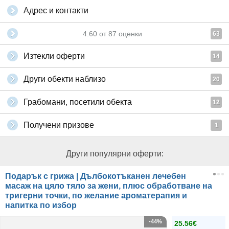
Адрес и контакти
4.60
от
87
оценки
63
Изтекли оферти
14
Други обекти наблизо
20
Грабомани, посетили обекта
12
Получени призове
1
Други популярни оферти:
Подарък с грижа | Дълбокотъканен лечебен
масаж на цяло тяло за жени, плюс обработване на
тригерни точки, по желание ароматерапия и
напитка по избор
-44%
25.56€