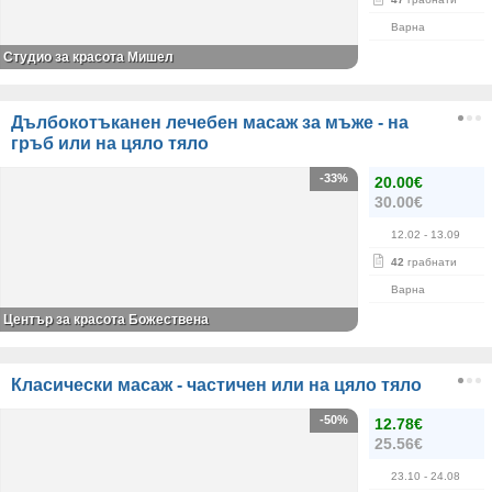
Варна
Студио за красота Мишел
Дълбокотъканен лечебен масаж за мъже - на
гръб или на цяло тяло
-33%
20.00€
30.00€
12.02
- 13.09
42
грабнати
Варна
Център за красота Божествена
Класически масаж - частичен или на цяло тяло
-50%
12.78€
25.56€
23.10
- 24.08