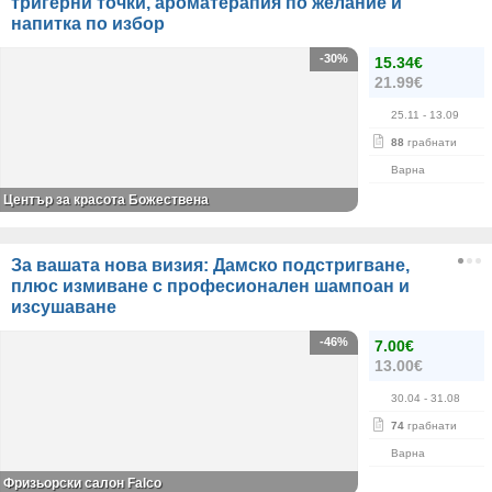
тригерни точки, ароматерапия по желание и
напитка по избор
-30%
15.34€
21.99€
25.11
- 13.09
88
грабнати
Варна
Център за красота Божествена
За вашата нова визия: Дамско подстригване,
плюс измиване с професионален шампоан и
изсушаване
-46%
7.00€
13.00€
30.04
- 31.08
74
грабнати
Варна
Фризьорски салон Falco