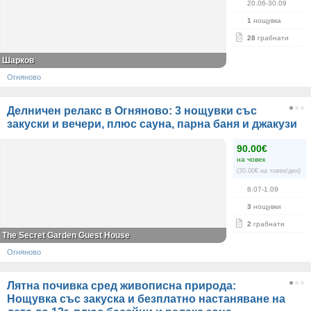
20.06-30.09
1
нощувка
28
грабнати
Шарков
Огняново
Делничен релакс в Огняново: 3 нощувки със
закуски и вечери, плюс сауна, парна баня и джакузи
90.00€
на човек
(30.00€ на човек/ден)
8.07-1.09
3
нощувки
2
грабнати
The Secret Garden Guest House
Огняново
Лятна почивка сред живописна природа:
Нощувка със закуска и безплатно настаняване на