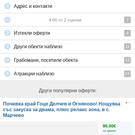
Адрес и контакти
4.00
от
2
оценки
2
Изтекли оферти
4
Други обекти наблизо
11
Грабомани, посетили обекта
12
Атракции наблизо
53
Други популярни оферти:
Почивка край Гоце Делчев и Огняново! Нощувка
със закуска за двама, плюс релакс зона, в с.
Марчево
90.00€
за двама