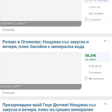
(45.00€ на човек/ден)
1.10-1.12
1-2
нощувки
1
грабнат
Valentina Castle***
Огняново
Релакс в Огняново: Нощувка със закуска и
вечеря, плюс басейни с минерална вода
56.24€
на човек
6.01-30.11
1
нощувка
66
грабнати
Бохема SPA***
Огняново
Презареждане край Гоце Делчев! Нощувка със
закуска и вечеря, плюс вътрешен минерален