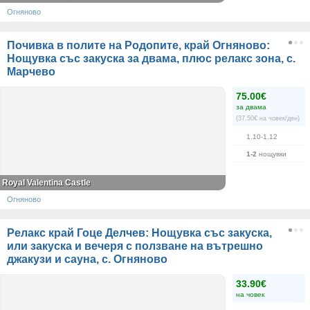
Огняново
Почивка в полите на Родопите, край Огняново:
Нощувка със закуска за двама, плюс релакс зона, с.
Марчево
75.00€
за двама
(37.50€ на човек/ден)
1.10-1.12
1-2
нощувки
Royal Valentina Castle
Огняново
Релакс край Гоце Делчев: Нощувка със закуска,
или закуска и вечеря с ползване на вътрешно
джакузи и сауна, с. Огняново
33.90€
на човек