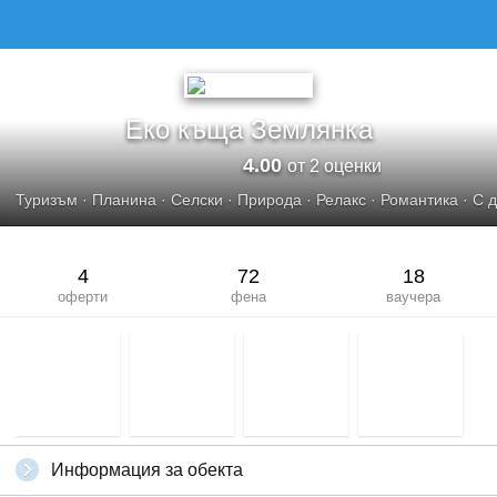
ЕКО КЪЩА ЗЕМЛЯНКА
Еко къща Землянка
4.00
от 2 оценки
Туризъм
·
Планина
·
Селски
·
Природа
·
Релакс
·
Романтика
·
С 
4
72
18
оферти
фена
ваучера
Информация за обекта