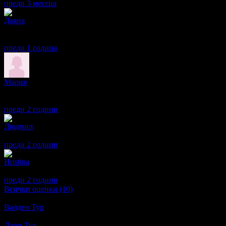
преди 3 месеца
·
· Подкрепям това мнение!
Даяна
5
Всичко беше на ниво. Екскурзоводът Бойко беше изключително 
усмивка.
преди 1 година
·
· Подкрепям това мнение!
Мария
1
Не препоръчвам тази агенция. Променят програмата за сметка уд
локация близо до Валета. Със сигурност пътуването ще е по-ев
преди 2 години
·
1
· Подкрепям това мнение!
Людмил
5
Много добра - ще се възползваме от офертата.
преди 2 години
·
· Подкрепям това мнение!
Hristina
5
Добра организация, отличен екскурзовод ! Фирмата организато
преди 2 години
·
1
· Подкрепям това мнение!
Всички оценки (10)
Други обекти наблизо
Валден Тур
бул. Цар Симеон Велики № 121 · ~172м.
4.5
Дари Тур
бул. Руски 32 (южно от бул. Цар Симеон Велики) · ~2