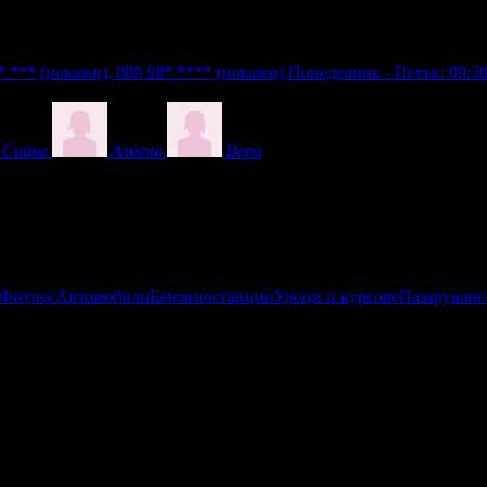
** ***
(покажи)
,
089 98* ****
(покажи)
Понеделник - Петък: 09:30 
Сийка
Албена
Вера
 Фитнес
Автомобили
Бензиностанции
Уроци и курсове
Пазаруване
верение за Регистрация за Туроператор N PK-01-7146 и има склю
избора на Вашата дестинация според Вашите желания и изисква