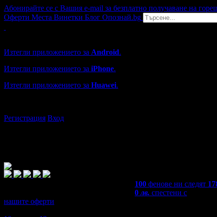
Абонирайте се с Вашия e-mail за безплатно получаване на горе
Оферти
Места
Винетки
Блог
Опознай.bg
Grabo мобилна версия
Изтегли приложението за
Android
.
Изтегли приложението за
iPhone
.
Изтегли приложението за
Huawei
.
...или отвори
grabo.bg
Регистрация
Вход
100
фенове ни следят
17
0
лв.
спестени с
нашите оферти
4,6