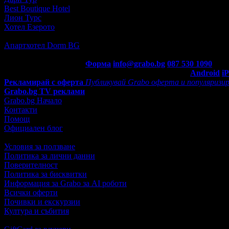
Best Boutique Hotel
бул. Патриарх Евтимий 79 · ~330м.
Лион Турс
ул. Генерал Гурко 53 · ~577м.
Хотел Езерото
ул. Братя Жекови 60 · ~583м.
5.0
Апартхотел Dorm BG
ул. Кенали 1А · ~1км.
5.0
Контакти с Grabo.bg:
Форма
info@grabo.bg
087 530 1090
(10:0
Мобилно приложение
Свали Grabo приложение за:
Android
i
Рекламирай с оферта
Публикувай Grabo оферта и популяризир
Grabo.bg TV реклами
Grabo.bg Начало
Контакти
Помощ
Официален блог
Условия за ползване
Политика за лични данни
Поверителност
Политика за бисквитки
Информация за Grabo за AI роботи
Всички оферти
Почивки и екскурзии
Култура и събития