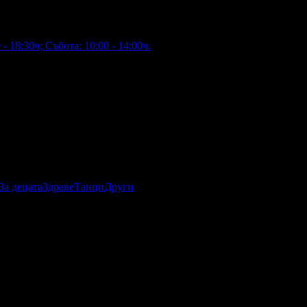
- 18:30ч; Събота: 10:00 - 14:00ч.
За децата
Здраве
Танци
Други
чен Договор по чл.42 от Закона за туризма с HDI
ния.