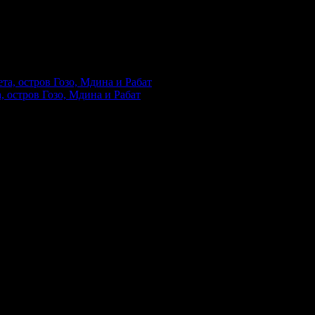
твото на предлаганите услуги."
, остров Гозо, Мдина и Рабат
.
ше интересна и полезна информация по забавен и увлекателен