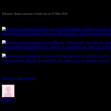
Доверието и позитивното отношение на редовните ни клиенти е
Еделвайс Травел участва в Grabo.bg от 25 Юни 2016
Прочети още
Най-нови оферти от Еделвайс Травел:
Виж Коледните базари в Малта: Екскурзия с 4 нощувки със заку
Топ цена:
525.00€/1026.81лв
·
Преглеждания на офертата
404
Ранни записвания за есен в Малта: 4 нощувки със закуски и ве
Топ цена:
485.00€/948.58лв
·
Грабнати ваучери
8
·
Грабомани з
Екскурзия до Малта: 4 нощувки със закуски и вечери в хотел 4
Топ цена:
452.49€/885.00лв
·
Грабнати ваучери
17
·
Грабомани 
Дата на стартиране на офертата
20.12.2025г
·
Офертата се е 
5.0
Виж всички оферти
Отзиви от клиенти:
Поли
5
Организацията на екскурзията беше отлична. Екскурзоводът Бо
начин, превръщайки екскурзията в още по-вълнуващо и незабр