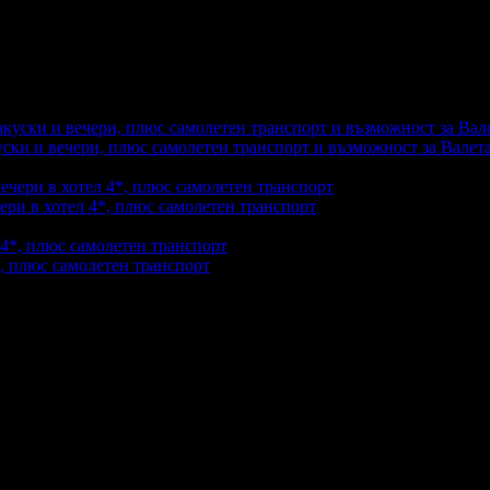
 нашата награда и стремеж към постоянно подобряване на качес
ски и вечери, плюс самолетен транспорт и възможност за Валета
чери в хотел 4*, плюс самолетен транспорт
акупили офертата
3
·
Преглеждания на офертата
1585
*, плюс самолетен транспорт
закупили офертата
8
·
Преглеждания на офертата
12147
промотирала 110 дни
110
·
Средна оценка за офертата от 1 ревю
йко беше перфектен и уникален – през цялото време ни поднася
авимо преживяване.