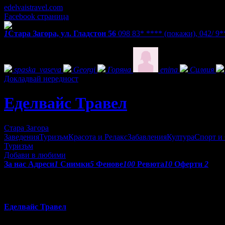
edelvaistravel.com
Facebook страница
1
Стара Загора, ул. Гладстон 56
098 83* ****
(покажи)
,
042/ 9
Фенове на Еделвайс Травел
spaska_vaseva
Georgi
Горяна
enina
Силвия
Докладвай нередност
Еделвайс Травел
Стара Загора
Заведения
Туризъм
Красота и Релакс
Забавления
Култура
Спорт и
Туризъм
Добави в любими
За нас
Адреси
1
Снимки
5
Фенове
100
Ревюта
10
Оферти
2
Еделвайс Травел ООД
Еделвайс Травел
е лицензиран български туроператор с Удосто
Застраховане.
В нашия офис ще получите професионален съвет и помощ при 