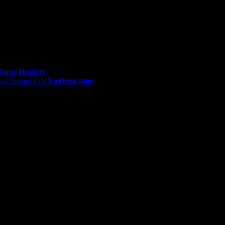
0 - 18:30ч)
Phone
Huawei
ай бизнеса си
Разбери още