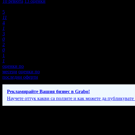
10
ревюта
13
оценки
Оценки:
5
11
4
1
3
0
2
0
1
1
оценки по
месеци
оценки по
последни оферти
Рекламирайте Вашия бизнес в Grabo!
Научете оттук какви са ползите и как можете да публикувате
Фирмени контакти
098 83* ****
(покажи)
,
042/ 9** ***
(покажи)
,
089 98* ****
(по
Понеделник - Петък: 09:30 - 18:30ч; Събота: 10:00 - 14:00ч.