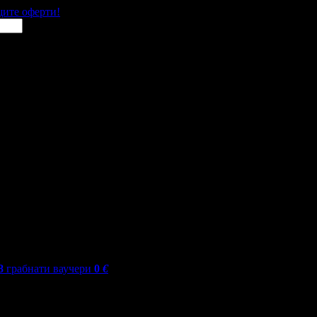
щите оферти!
8
грабнати ваучери
0
€