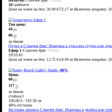
Балатон
·
Слънчев бряг
~362km
34
грабнати
Цена на човек на ден:
36.90 €/72.17 лв
Включени нощувки: 1
И
Топ цена:
44
00
€
86
06
лв
за двама
Отдих в Слънчев бряг: Нощувка в луксозно студио или лук
Ефир 1
·
Слънчев бряг
~363km
59
:
55
:
43
Цена на човек на ден:
12.75 €/24.94 лв
Включени нощувки: 1
И
-40%
Цена:
60
00
€
117
35
лв
за двама
стойност
100.00 € / 195.58 лв
40% отстъпка
На първа линия в Слънчев бряг: Нощувка в двойна или тро