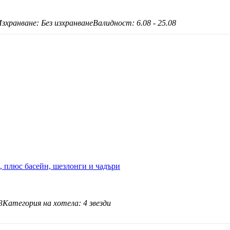
зхранване: Без изхранване
Валидност: 6.08 - 25.08
e, плюс басейн, шезлонги и чадъри
3
Категория на хотела: 4 звезди