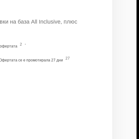
и на база All Inclusive, плюс
·
2
 офертата
27
Офертата се е промотирала 27 дни