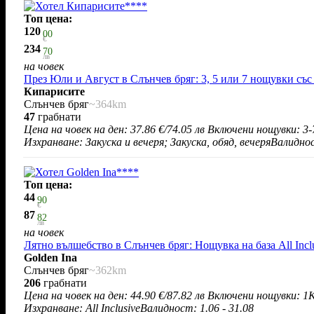
Топ цена:
120
00
€
234
70
лв
на човек
През Юли и Август в Слънчев бряг: 3, 5 или 7 нощувки със 
Кипарисите
Слънчев бряг
~364km
47
грабнати
Цена на човек на ден:
37.86 €/74.05 лв
Включени нощувки: 3-
Изхранване: Закуска и вечеря; Закуска, обяд, вечеря
Валиднос
Топ цена:
44
90
€
87
82
лв
на човек
Лятно вълшебство в Слънчев бряг: Нощувка на база All Incl
Golden Ina
Слънчев бряг
~362km
206
грабнати
Цена на човек на ден:
44.90 €/87.82 лв
Включени нощувки: 1
К
Изхранване: All Inclusive
Валидност: 1.06 - 31.08