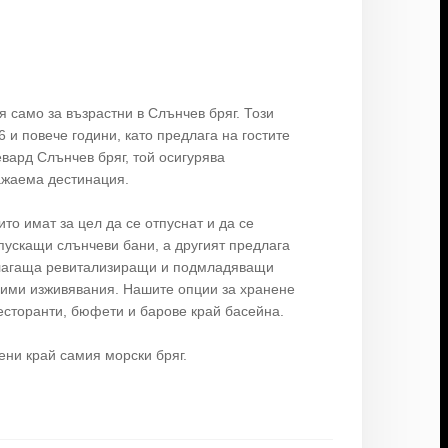
я само за възрастни в Слънчев бряг. Този
 и повече години, като предлага на гостите
вард Слънчев бряг, той осигурява
ажаема дестинация.
то имат за цел да се отпуснат и да се
тпускащи слънчеви бани, а другият предлага
едлагаща ревитализиращи и подмладяващи
вими изживявания. Нашите опции за хранене
есторанти, бюфети и барове край басейна.
ени край самия морски бряг.