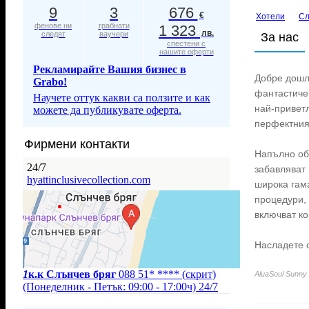
9
3
676
€
Хотели
Сл
фенове ни
грабнати
1 323
лв.
следят
ваучери
За нас
спестени с
нашите оферти
Рекламирайте Вашия бизнес в
Добре дош
Grabo!
фантастичен
Научете оттук какви са ползите и как
най-приветл
можете да публикувате оферта.
перфектния
Фирмени контакти
Напълно обн
24/7
забавляват 
hyattinclusivecollection.com
широка гам
процедури,
включват ко
Насладете с
1
к.к Слънчев бряг
088 51* ****
(скрит)
AluaSoul Sunny
(Понеделник - Петък: 09:00 - 17:00ч)
24/7