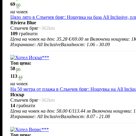
69
00
лв
на човек
Цяло лято в Слънчев бряг: Нощувка на база All Inclusive, п
Riviera Blue
Слънчев бряг
~362km
109
грабнати
Цена на човек на ден:
35.28 €/69.00 лв
Включени нощувки: 1
К
Изхранване: All Inclusive
Валидност: 1.06 - 30.09
Топ цена:
58
00
€
113
44
лв
на човек
На 50 метра от плажа в Слънчев бряг: Нощувка на All Inclu
Искър
Слънчев бряг
~362km
14
грабнати
Цена на човек на ден:
58.00 €/113.44 лв
Включени нощувки: 1
Изхранване: All Inclusive
Валидност: 8.07 - 21.08
Топ цена: