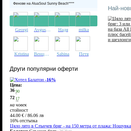
Фенове на AluaSoul Sunny Beach****
Най-нови
Georgi
Avgustina
Надя
milka
Kristina
Венцислава
Sabina
Петя
Докладвай нередност
Други популярни оферти
-16%
Цена:
36
90
€
72
17
лв
на човек
стойност
44.00 € / 86.06 лв
16% отстъпка
Цяло лято в Слънчев бряг - на 150 метра от плажа: Нощувка 