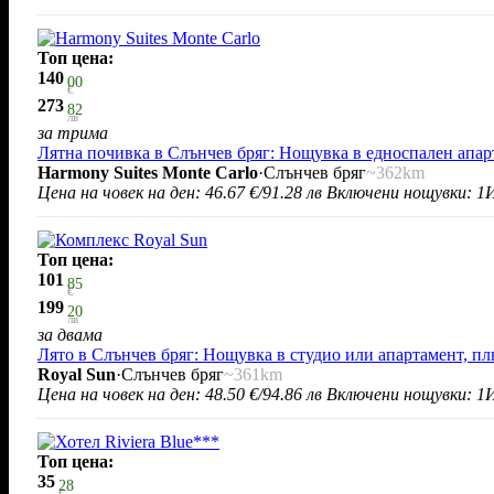
Топ цена:
140
00
€
273
82
лв
за трима
Лятна почивка в Слънчев бряг: Нощувка в едноспален апа
Harmony Suites Monte Carlo
·
Слънчев бряг
~362km
Цена на човек на ден:
46.67 €/91.28 лв
Включени нощувки: 1
И
Топ цена:
101
85
€
199
20
лв
за двама
Лято в Слънчев бряг: Нощувка в студио или апартамент, пл
Royal Sun
·
Слънчев бряг
~361km
Цена на човек на ден:
48.50 €/94.86 лв
Включени нощувки: 1
И
Топ цена:
35
28
€