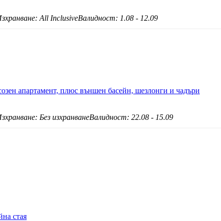
зхранване: All Inclusive
Валидност: 1.08 - 12.09
созен апартамент, плюс външен басейн, шезлонги и чадъри
зхранване: Без изхранване
Валидност: 22.08 - 15.09
йна стая