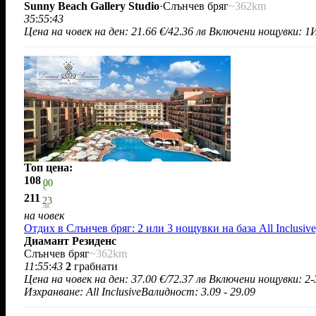
Sunny Beach Gallery Studio
·
Слънчев бряг
~362km
35
:
55
:
43
Цена на човек на ден:
21.66 €/42.36 лв
Включени нощувки: 1
И
Топ цена:
108
00
€
211
23
лв
на човек
Отдих в Слънчев бряг: 2 или 3 нощувки на база All Inclusiv
Диамант Резиденс
Слънчев бряг
~362km
11
:
55
:
43
2
грабнати
Цена на човек на ден:
37.00 €/72.37 лв
Включени нощувки: 2-
Изхранване: All Inclusive
Валидност: 3.09 - 29.09