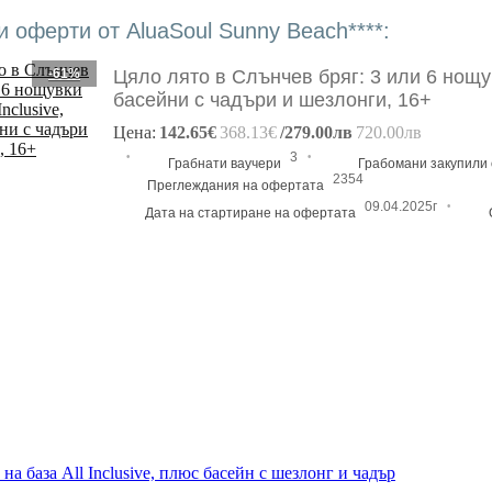
 оферти от AluaSoul Sunny Beach****:
-61%
Цяло лято в Слънчев бряг: 3 или 6 нощувк
басейни с чадъри и шезлонги, 16+
Цена:
142.65€
368.13€
/279.00лв
720.00лв
·
·
3
Грабнати ваучери
Грабомани закупили
2354
Преглеждания на офертата
·
09.04.2025г
Дата на стартиране на офертата
на база All Inclusive, плюс басейн с шезлонг и чадър