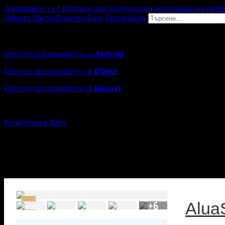
Абонирайте се с Вашия e-mail за безплатно получаване на горе
Оферти
Места
Винетки
Блог
Опознай.bg
Grabo мобилна версия
Изтегли приложението за
Android
.
Изтегли приложението за
iPhone
.
Изтегли приложението за
Huawei
.
...или отвори
grabo.bg
Регистрация
Вход
+6
Alua