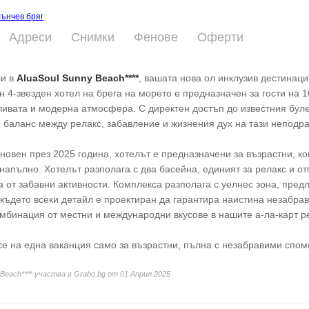
ънчев бряг
Адреси
Снимки
Фенове
Оферти
ли в
AluaSoul Sunny Beach****
, вашата нова ол инклузив дестинаци
 4-звезден хотел на брега на морето е предназначен за гости на 16
ивата и модерна атмосфера. С директен достъп до известния буле
 баланс между релакс, забавление и жизнения дух на тази неподр
овен през 2025 година, хотелът е предназначени за възрастни, кои
напълно. Хотелът разполага с два басейна, единият за релакс и о
а от забавни активности. Комплекса разполага с уелнес зона, пр
 където всеки детайл е проектиран да гарантира наистина незабра
мбинация от местни и международни вкусове в нашите а-ла-карт р
е на една ваканция само за възрастни, пълна с незабравими спом
 Beach**** участва в Grabo.bg от 01 Април 2025