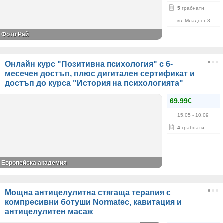
5
грабнати
кв. Младост 3
Фото Рай
Онлайн курс "Позитивна психология" с 6-
месечен достъп, плюс дигитален сертификат и
достъп до курса "История на психологията"
69.99€
15.05
- 10.09
4
грабнати
Европейска академия
Мощна антицелулитна стягаща терапия с
компресивни ботуши Normatec, кавитация и
антицелулитен масаж