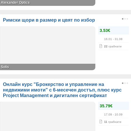
Alexander Оptics
Римски щори в размер и цвят по избор
3.53€
16.01
- 31.08
22
грабнати
Solis
Онлайн курс "Брокерство и управление на
недвижими имоти" с 6-месечен достъп, плюс курс
Project Management и дигитален сертификат
35.79€
17.09
- 10.09
11
грабнати