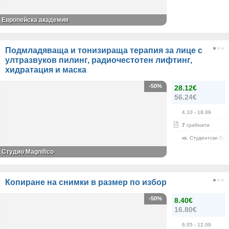
Европейска академия
Подмладяваща и тонизираща терапия за лице с
ултразвуков пилинг, радиочестотен лифтинг,
хидратация и маска
-50%
28.12€
56.24€
4.10
- 18.09
7
грабнати
кв. Студентски Гра
Студио Magnifico
Копиране на снимки в размер по избор
-50%
8.40€
16.80€
6.05
- 12.09