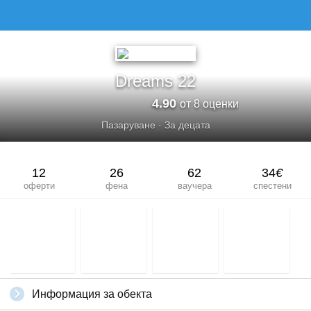
DREAMS 22
Dreams 22
4.90
от 8 оценки
Пазаруване
·
За децата
12
26
62
34
€
оферти
фена
ваучера
спестени
Информация за обекта