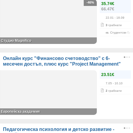
-46%
35.74€
66.47€
22.01
- 18.09
3
грабнати
кв. Студентски Гра
Студио Magnifico
Онлайн курс "Финансово счетоводство" с 6-
месечен достъп, плюс курс "Project Management"
23.51€
7.05
- 10.10
2
грабнати
Европейска академия
Педагогическа психология и детско развитие -