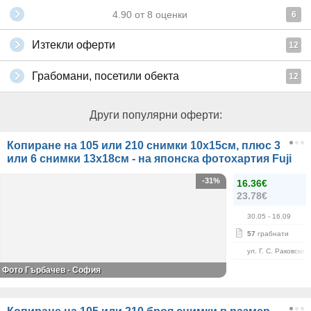
4.90
от
8
оценки
6
Изтекли оферти
12
Грабомани, посетили обекта
12
Други популярни оферти:
Копиране на 105 или 210 снимки 10х15см, плюс 3
или 6 снимки 13х18см - на японска фотохартия Fuji
-31%
16.36€
23.78€
30.05
- 16.09
57
грабнати
ул. Г. С. Раковски 
Фото Гърбачев - София