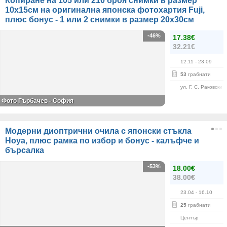
Копиране на 105 или 210 броя снимки в размер
10х15см на оригинална японска фотохартия Fuji,
плюс бонус - 1 или 2 снимки в размер 20х30см
-46%
17.38€
32.21€
12.11
- 23.09
53
грабнати
ул. Г. С. Раковски 
Фото Гърбачев - София
Модерни диоптрични очила с японски стъкла
Hoya, плюс рамка по избор и бонус - калъфче и
бърсалка
-53%
18.00€
38.00€
23.04
- 16.10
25
грабнати
Център