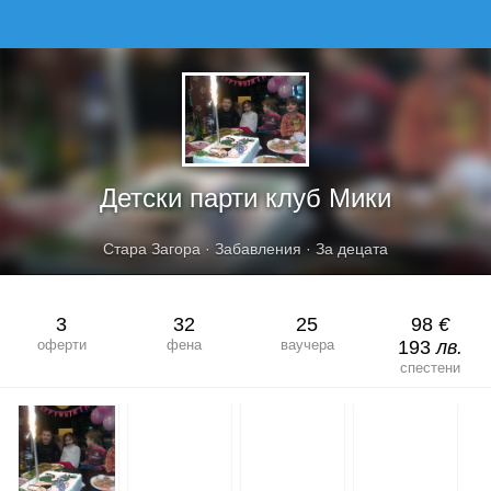
ДЕТСКИ ПАРТИ КЛУБ МИКИ
Детски парти клуб Мики
Стара Загора
·
Забавления
·
За децата
3
32
25
98
€
оферти
фена
ваучера
193
лв.
спестени