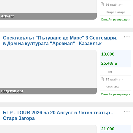
76
грабнати
Стара Загора
Artvent
Онлайн резервация
Спектакълът "Пътуване до Марс" 3 Септември,
в Дом на културата "Арсенал" - Казанлък
13.00€
25.43лв
3.09
25
грабнати
Казанлък
Недеков Арт
Онлайн резервация
БТР - TOUR 2026 на 20 Август в Летен театър -
Стара Загора
21.00€