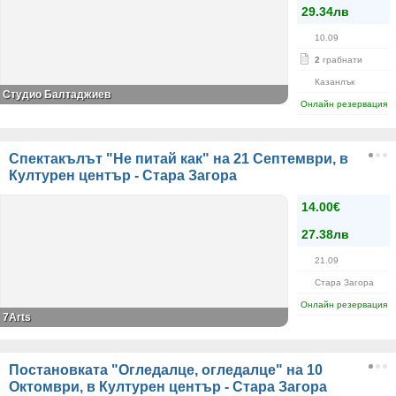
29.34лв
10.09
2
грабнати
Казанлък
Студио Балтаджиев
Онлайн резервация
Спектакълът "Не питай как" на 21 Септември, в
Културен център - Стара Загора
14.00€
27.38лв
21.09
Стара Загора
Онлайн резервация
7Аrts
Постановката "Огледалце, огледалце" на 10
Октомври, в Културен център - Стара Загора