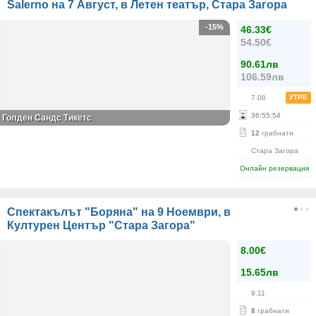
Salerno на 7 Август, в Летен театър, Стара Загора
-15%
46.33€
54.50€
90.61лв
106.59лв
УТРЕ
7.08
36
:
55
:
54
Голден Сандс Тикетс
12
грабнати
Стара Загора
Онлайн резервация
Спектакълът "Боряна" на 9 Ноември, в
Културен Център "Стара Загора"
8.00€
15.65лв
9.11
8
грабнати