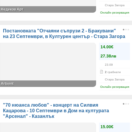
Стара Загора
Недеков Арт
Онлайн резервация
Постановката "Отчаяни съпрузи 2 - Бракувани"
на 23 Септември, в Културен център - Стара Загора
14.00€
27.38лв
23.09
2
грабнати
Стара Загора
Artvent
Онлайн резервация
"70 нюанса любов" - концерт на Силвия
Кацарова - 10 Септември в Дом на културата
"Арсенал" - Казанлък
15.00€