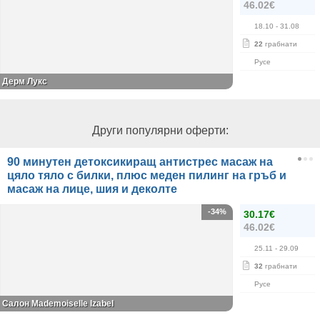
46.02€
18.10
- 31.08
22
грабнати
Русе
Дерм Лукс
Други популярни оферти:
90 минутен детоксикиращ антистрес масаж на
цяло тяло с билки, плюс меден пилинг на гръб и
масаж на лице, шия и деколте
-34%
30.17€
46.02€
25.11
- 29.09
32
грабнати
Русе
Салон Mademoiselle Izabel