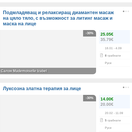
Подмладяващ и релаксиращ диамантен масаж
на цяло тяло, с възможност за литинг масаж и
маска на лице
-30%
25.05€
35.79€
16.01
- 4.09
8
грабнати
Русе
Салон Mademoiselle Izabel
Луксозна златна терапия за лице
-30%
14.00€
20.00€
20.02
- 11.09
5
грабнати
Русе