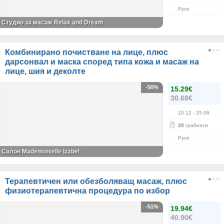
Русе
Студио за масаж Relax and Dream
Комбинирано почистване на лице, плюс
дарсонвал и маска според типа кожа и масаж на
лице, шия и деколте
-50%
15.29€
30.68€
10.12
- 25.09
20
грабнати
Русе
Салон Mademoiselle Izabel
Терапевтичен или обезболяващ масаж, плюс
физиотерапевтична процедура по избор
-51%
19.94€
40.90€