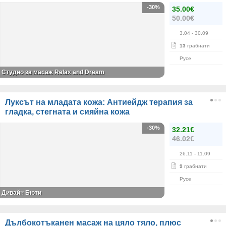
-30%
35.00€
50.00€
3.04
- 30.09
13
грабнати
Русе
Студио за масаж Relax and Dream
Луксът на младата кожа: Антиейдж терапия за
гладка, стегната и сияйна кожа
-30%
32.21€
46.02€
26.11
- 11.09
9
грабнати
Русе
Дивайн Бюти
Дълбокотъканен масаж на цяло тяло, плюс