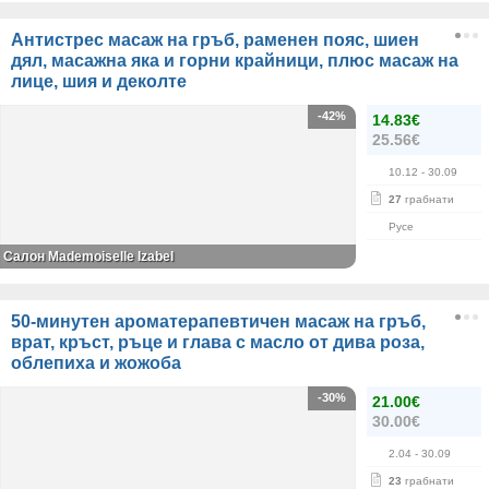
Антистрес масаж на гръб, раменен пояс, шиен
дял, масажна яка и горни крайници, плюс масаж на
лице, шия и деколте
-42%
14.83€
25.56€
10.12
- 30.09
27
грабнати
Русе
Салон Mademoiselle Izabel
50-минутен ароматерапевтичен масаж на гръб,
врат, кръст, ръце и глава с масло от дива роза,
облепиха и жожоба
-30%
21.00€
30.00€
2.04
- 30.09
23
грабнати