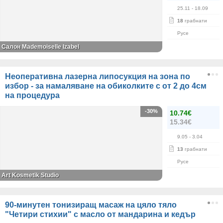
25.11
- 18.09
18
грабнати
Русе
Салон Mademoiselle Izabel
Неоперативна лазерна липосукция на зона по
избор - за намаляване на обиколките с от 2 до 4см
на процедура
-30%
10.74€
15.34€
9.05
- 3.04
13
грабнати
Русе
Art Kosmetik Studio
90-минутен тонизиращ масаж на цяло тяло
"Четири стихии" с масло от мандарина и кедър