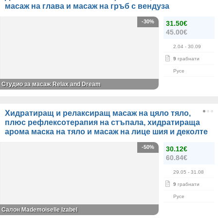
масаж на глава и масаж на гръб с вендуза
-30%
31.50€
45.00€
2.04
- 30.09
9
грабнати
Русе
Студио за масаж Relax and Dream
Хидратиращ и релаксиращ масаж на цяло тяло,
плюс рефлексотерапия на стъпала, хидратираща
арома маска на тяло и масаж на лице шия и деколте
-50%
30.12€
60.84€
29.05
- 31.08
9
грабнати
Русе
Салон Mademoiselle Izabel