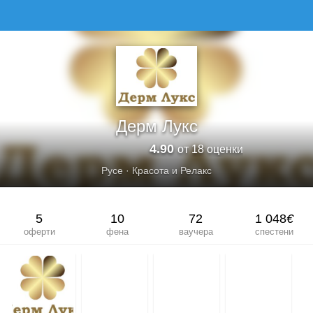
ДЕРМ ЛУКС
Дерм Лукс
4.90
от 18 оценки
Русе
·
Красота и Релакс
5
10
72
1 048
€
оферти
фена
ваучера
спестени