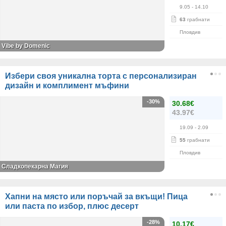
9.05
- 14.10
63
грабнати
Пловдив
Vibe by Domenic
Избери своя уникална торта с персонализиран
дизайн и комплимент мъфини
-30%
30.68€
43.97€
19.09
- 2.09
55
грабнати
Пловдив
Сладкопекарна Магия
Хапни на място или поръчай за вкъщи! Пица
или паста по избор, плюс десерт
-28%
10.17€