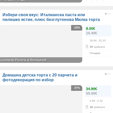
Избери своя вкус: Италианска паста или
пилешко ястие, плюс безглутенова Милка торта
-23%
8.00€
10.40€
16.04
- 31.10
29
грабнати
Пловдив
Leonardo Pizzeria & Restaurant
Домашна детска торта с 20 парчета и
фотодекорация по избор
-37%
34.90€
55.00€
4.06
- 2.10
28
грабнати