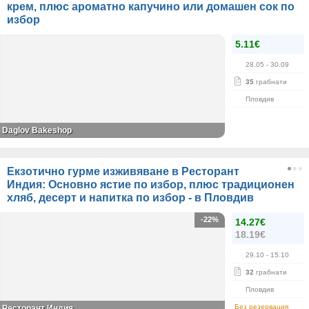
крем, плюс ароматно капучино или домашен сок по
избор
5.11€
28.05
- 30.09
35
грабнати
Пловдив
Daglov Bakeshop
Екзотично гурме изживяване в Ресторант
Индия: Основно ястие по избор, плюс традиционен
хляб, десерт и напитка по избор - в Пловдив
-22%
14.27€
18.19€
29.10
- 15.10
32
грабнати
Пловдив
Без резервация
Ресторант Индия