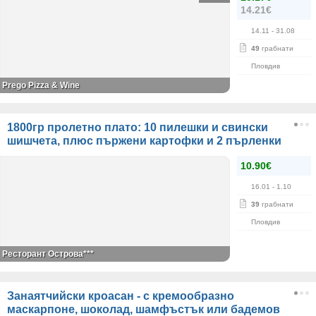
14.21€
14.11
- 31.08
49
грабнати
Пловдив
Prego Pizza & Wine
1800гр пролетно плато: 10 пилешки и свински
шишчета, плюс пържени картофки и 2 пърленки
10.90€
16.01
- 1.10
39
грабнати
Пловдив
Ресторант Острова***
Занаятчийски кроасан - с кремообразно
маскарпоне, шоколад, шамфъстък или бадемов