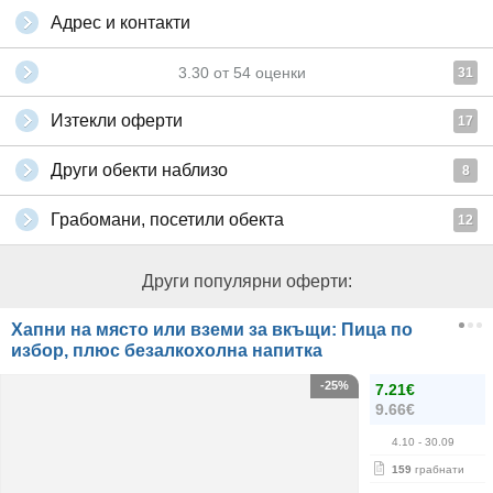
Адрес и контакти
3.30
от
54
оценки
31
Изтекли оферти
17
Други обекти наблизо
8
Грабомани, посетили обекта
12
Други популярни оферти:
Хапни на място или вземи за вкъщи: Пица по
избор, плюс безалкохолна напитка
-25%
7.21€
9.66€
4.10
- 30.09
159
грабнати