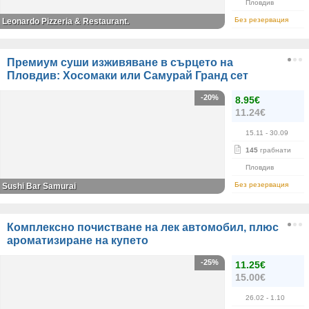
Пловдив
Без резервация
Leonardo Pizzeria & Restaurant.
Премиум суши изживяване в сърцето на
Пловдив: Хосомаки или Самурай Гранд сет
-20%
8.95€
11.24€
15.11
- 30.09
145
грабнати
Пловдив
Без резервация
Sushi Bar Samurai
Комплексно почистване на лек автомобил, плюс
ароматизиране на купето
-25%
11.25€
15.00€
26.02
- 1.10