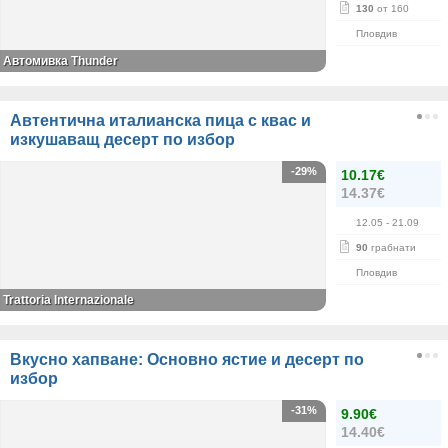
130
от 160
Пловдив
Автомивка Thunder
Автентична италианска пица с квас и
изкушаващ десерт по избор
-29%
10.17€
14.37€
12.05
- 21.09
90
грабнати
Пловдив
Trattoria Internazionale
Вкусно хапване: Основно ястие и десерт по
избор
-31%
9.90€
14.40€