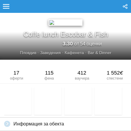
COFFE LUNCH ESCOBAR &AMP; FISH
Coffe lunch Escobar & Fish
3.30
от 54 оценки
Пловдив
·
Заведения
·
Кафенета
·
Bar & Dinner
17
115
412
1 552
€
оферти
фена
ваучера
спестени
Информация за обекта