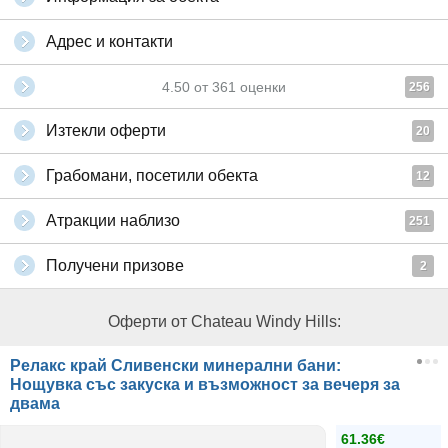
Адрес и контакти
4.50
от
361
оценки
256
Изтекли оферти
20
Грабомани, посетили обекта
12
Атракции наблизо
251
Получени призове
2
Оферти от Chateau Windy Hills:
Релакс край Сливенски минерални бани:
Нощувка със закуска и възможност за вечеря за
двама
61.36€