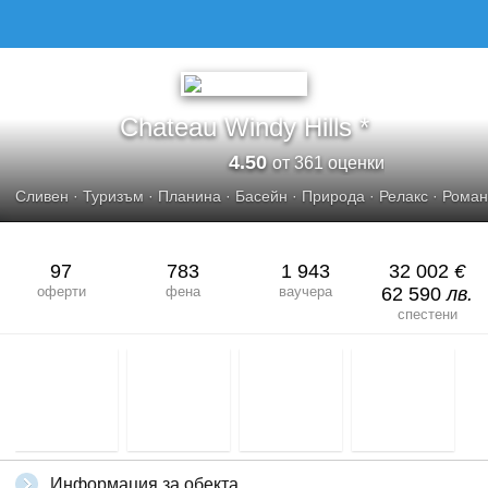
CHATEAU WINDY HILLS
Chateau Windy Hills *
4.50
от 361 оценки
Сливен
·
Туризъм
·
Планина
·
Басейн
·
Природа
·
Релакс
·
Роман
97
783
1 943
32 002
€
оферти
фена
ваучера
62 590
лв.
спестени
Информация за обекта