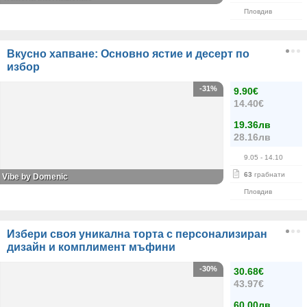
Пловдив
Вкусно хапване: Основно ястие и десерт по
избор
-31%
9.90€
14.40€
19.36лв
28.16лв
9.05
- 14.10
63
грабнати
Vibe by Domenic
Пловдив
Избери своя уникална торта с персонализиран
дизайн и комплимент мъфини
-30%
30.68€
43.97€
60.00лв