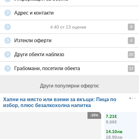
Адрес и контакти
4.40
от
13
оценки
9
Изтекли оферти
4
Други обекти наблизо
20
Грабомани, посетили обекта
12
Други популярни оферти:
Хапни на място или вземи за вкъщи: Пица по
избор, плюс безалкохолна напитка
-25%
7.21€
9.66€
14.10лв
18.90лв