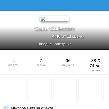
Cake Collection
4.40
от 13 оценки
Пловдив
·
Заведения
4
7
96
38
€
оферти
фена
ваучера
74
лв.
спестени
Информация за обекта