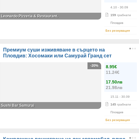
4.10
- 30.09
159
грабнати
Leonardo Pizzeria & Restaurant.
Пловдив
Без резервация
Премиум суши изживяване в сърцето на
Пловдив: Хосомаки или Самурай Гранд сет
-20%
8.95€
11.24€
17.50лв
21.98лв
15.11
- 30.09
145
грабнати
Sushi Bar Samurai
Пловдив
Без резервация