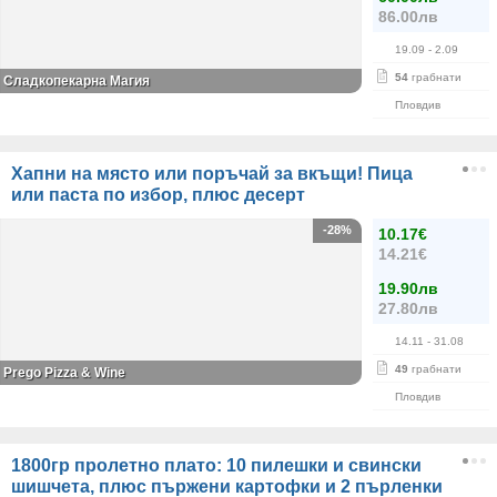
86.00лв
19.09
- 2.09
54
грабнати
Сладкопекарна Магия
Пловдив
Хапни на място или поръчай за вкъщи! Пица
или паста по избор, плюс десерт
-28%
10.17€
14.21€
19.90лв
27.80лв
14.11
- 31.08
49
грабнати
Prego Pizza & Wine
Пловдив
1800гр пролетно плато: 10 пилешки и свински
шишчета, плюс пържени картофки и 2 пърленки