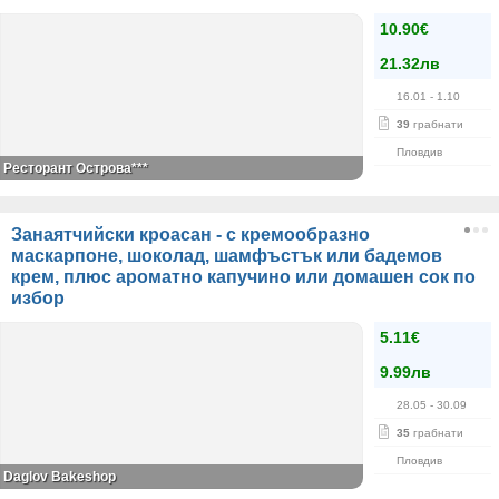
10.90€
21.32лв
16.01
- 1.10
39
грабнати
Пловдив
Ресторант Острова***
Занаятчийски кроасан - с кремообразно
маскарпоне, шоколад, шамфъстък или бадемов
крем, плюс ароматно капучино или домашен сок по
избор
5.11€
9.99лв
28.05
- 30.09
35
грабнати
Пловдив
Daglov Bakeshop