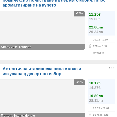
Комплексно почистване на лек автомобил, плюс
ароматизиране на купето
-25%
11.25€
15.00€
22.00лв
29.34лв
26.02
- 1.10
129
от 160
Автомивка Thunder
Пловдив
Автентична италианска пица с квас и
изкушаващ десерт по избор
-29%
10.17€
14.37€
19.89лв
28.11лв
12.05
- 21.09
80
грабнати
Trattoria Internazionale