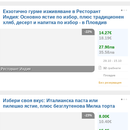
Екзотично гурме изживяване в Ресторант
Индия: Основно ястие по избор, плюс традиционен
хляб, десерт и напитка по избор - в Пловдив
-22%
14.27€
18.19€
27.90лв
35.58лв
29.10
- 15.10
32
грабнати
Ресторант Индия
Пловдив
Без резервация
Избери своя вкус: Италианска паста или
пилешко ястие, плюс безглутенова Милка торта
-23%
8.00€
10.40€