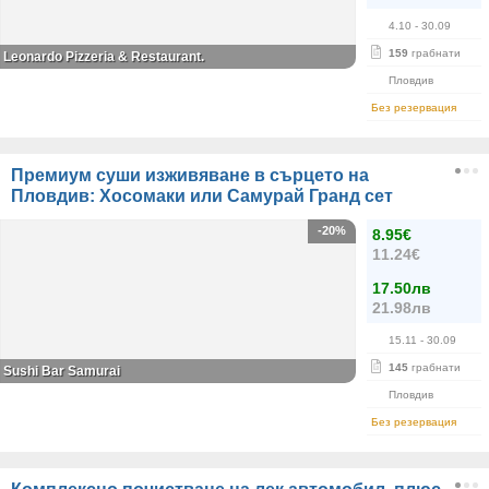
4.10
- 30.09
159
грабнати
Leonardo Pizzeria & Restaurant.
Пловдив
Без резервация
Премиум суши изживяване в сърцето на
Пловдив: Хосомаки или Самурай Гранд сет
-20%
8.95€
11.24€
17.50лв
21.98лв
15.11
- 30.09
145
грабнати
Sushi Bar Samurai
Пловдив
Без резервация