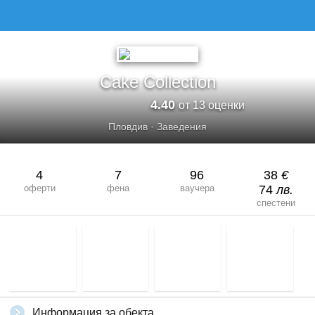
CAKE COLLECTION
Cake Collection
4.40
от 13 оценки
Пловдив
·
Заведения
4
7
96
38
€
оферти
фена
ваучера
74
лв.
спестени
Информация за обекта