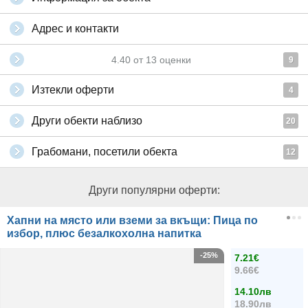
Адрес и контакти
4.40
от
13
оценки
9
Изтекли оферти
4
Други обекти наблизо
20
Грабомани, посетили обекта
12
Други популярни оферти:
Хапни на място или вземи за вкъщи: Пица по
избор, плюс безалкохолна напитка
-25%
7.21€
9.66€
14.10лв
18.90лв