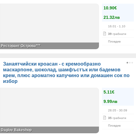
10.90€
21.32лв
16.01
- 1.10
39
грабнати
Пловдив
Ресторант Острова***
Занаятчийски кроасан - с кремообразно
маскарпоне, шоколад, шамфъстък или бадемов
крем, плюс ароматно капучино или домашен сок по
избор
5.11€
9.99лв
28.05
- 30.09
35
грабнати
Пловдив
Daglov Bakeshop