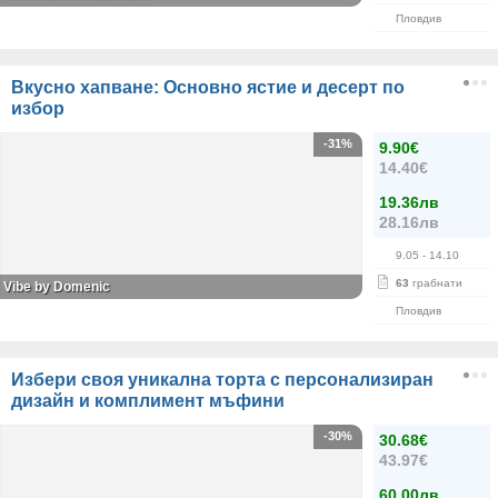
Пловдив
Вкусно хапване: Основно ястие и десерт по
избор
-31%
9.90€
14.40€
19.36лв
28.16лв
9.05
- 14.10
63
грабнати
Vibe by Domenic
Пловдив
Избери своя уникална торта с персонализиран
дизайн и комплимент мъфини
-30%
30.68€
43.97€
60.00лв