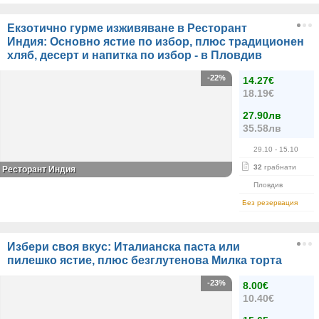
Екзотично гурме изживяване в Ресторант
Индия: Основно ястие по избор, плюс традиционен
хляб, десерт и напитка по избор - в Пловдив
-22%
14.27€
18.19€
27.90лв
35.58лв
29.10
- 15.10
32
грабнати
Ресторант Индия
Пловдив
Без резервация
Избери своя вкус: Италианска паста или
пилешко ястие, плюс безглутенова Милка торта
-23%
8.00€
10.40€