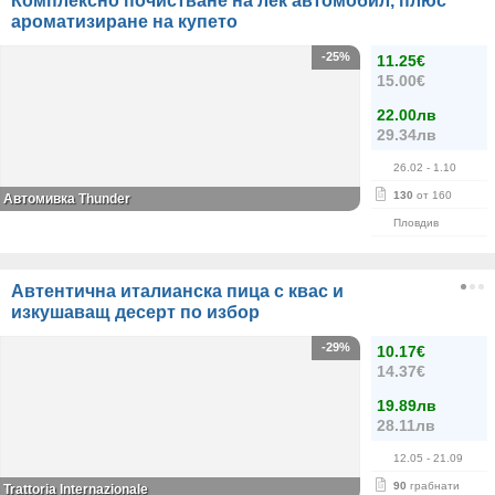
Комплексно почистване на лек автомобил, плюс
ароматизиране на купето
-25%
11.25€
15.00€
22.00лв
29.34лв
26.02
- 1.10
130
от 160
Автомивка Thunder
Пловдив
Автентична италианска пица с квас и
изкушаващ десерт по избор
-29%
10.17€
14.37€
19.89лв
28.11лв
12.05
- 21.09
90
грабнати
Trattoria Internazionale