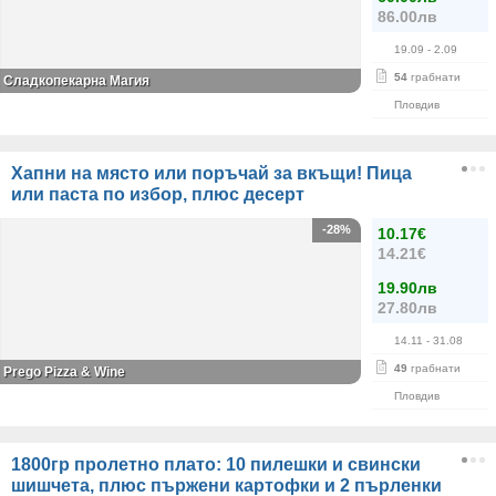
86.00лв
19.09
- 2.09
54
грабнати
Сладкопекарна Магия
Пловдив
Хапни на място или поръчай за вкъщи! Пица
или паста по избор, плюс десерт
-28%
10.17€
14.21€
19.90лв
27.80лв
14.11
- 31.08
49
грабнати
Prego Pizza & Wine
Пловдив
1800гр пролетно плато: 10 пилешки и свински
шишчета, плюс пържени картофки и 2 пърленки