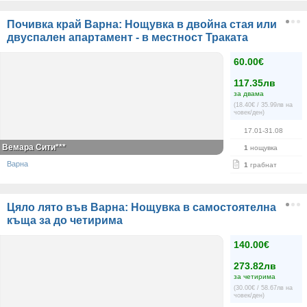
Почивка край Варна: Нощувка в двойна стая или
двуспален апартамент - в местност Траката
60.00€
117.35лв
за двама
(18.40€ / 35.99лв на
човек/ден)
17.01-31.08
Вемара Сити***
1
нощувка
Варна
1
грабнат
Цяло лято във Варна: Нощувка в самостоятелна
къща за до четирима
140.00€
273.82лв
за четирима
(30.00€ / 58.67лв на
човек/ден)