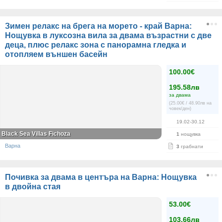
Зимен релакс на брега на морето - край Варна:
Нощувка в луксозна вила за двама възрастни с две
деца, плюс релакс зона с панорамна гледка и
отопляем външен басейн
100.00€
195.58лв
за двама
(25.00€ / 48.90лв на
човек/ден)
19.02-30.12
Black Sea Villas Fichoza
1
нощувка
Варна
3
грабнати
Почивка за двама в центъра на Варна: Нощувка
в двойна стая
53.00€
103.66лв