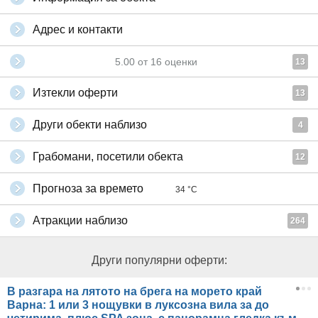
Адрес и контакти
5.00
от
16
оценки
13
Изтекли оферти
13
Други обекти наблизо
4
Грабомани, посетили обекта
12
Прогноза за времето
34 °C
Атракции наблизо
264
Други популярни оферти:
В разгара на лятото на брега на морето край
Варна: 1 или 3 нощувки в луксозна вила за до