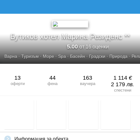
БУТИКОВ ХОТЕЛ МАРИНА РЕЗИДЕНС**
Бутиков хотел Марина Резиденс **
5.00
от 16 оценки
Варна
·
Туризъм
·
Море
·
Spa
·
Басейн
·
Градски
·
Природа
·
Рел
13
44
163
1 114
€
оферти
фена
ваучера
2 179
лв.
спестени
Информация за обекта