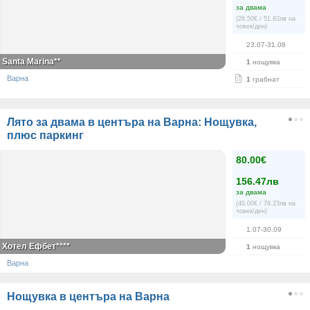
за двама
(26.50€ / 51.83лв на
човек/ден)
23.07-31.08
Santa Marina**
1
нощувка
Варна
1
грабнат
Лято за двама в центъра на Варна: Нощувка,
плюс паркинг
80.00€
156.47лв
за двама
(40.00€ / 78.23лв на
човек/ден)
1.07-30.09
Хотел Ефбет****
1
нощувка
Варна
Нощувка в центъра на Варна