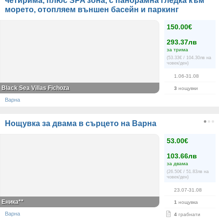
четирима, плюс SPA зона, с панорамна гледка към
морето, отопляем външен басейн и паркинг
150.00€
293.37лв
за трима
(53.33€ / 104.30лв на
човек/ден)
1.06-31.08
Black Sea Villas Fichoza
3
нощувки
Варна
Нощувка за двама в сърцето на Варна
53.00€
103.66лв
за двама
(26.50€ / 51.83лв на
човек/ден)
23.07-31.08
Еника**
1
нощувка
Варна
4
грабнати