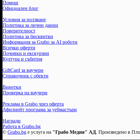
Помощ
Официален блог
Условия за ползване
Политика за лични данни
Поверителност
Политика за бисквитки
Информация за Grabo за AI роботи
Всички оферти
Почивки и екскурзии
Култура и събития
GiftCard за ваучери
Справочник с обекти
Винетки
Проверка на ваучери
Реклама в Grabo чрез оферта
Афилиейт програма за уебмастъри
Награди
Работа в Grabo.bg
©
Grabo.bg
е услуга на
"Грабо Медия" АД
. Произведено в Пло