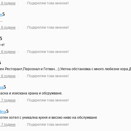
 6 години
·
· Подкрепям това мнение!
5
н
..
 6 години
·
· Подкрепям това мнение!
5
 е!
 6 години
·
· Подкрепям това мнение!
5
ен Ресторант,Персонал и Готвач...:).Уютна обстановка с много любезни хора.
 6 години
·
· Подкрепям това мнение!
5
ра
асна и изискана храна и обсружване.
 7 години
·
· Подкрепям това мнение!
5
lina
отен хотел с уникална кухня и високо ниво на обслужване
 7 години
·
· Подкрепям това мнение!