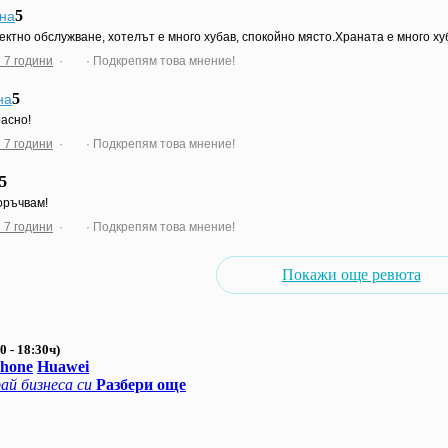
5
на
ктно обслужване, хотелът е много хубав, спокойно място.Храната е много х
 7 години
·
· Подкрепям това мнение!
5
на
асно!
 7 години
·
· Подкрепям това мнение!
5
оръчвам!
 7 години
·
· Подкрепям това мнение!
Покажи още ревюта
0 - 18:30ч)
Phone
Huawei
ай бизнеса си
Разбери още