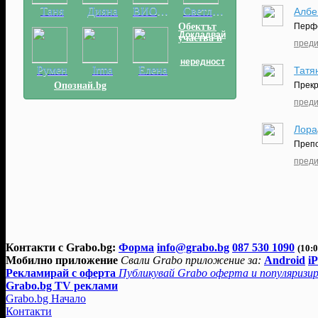
Таня
Дияна
ВИОЛЕТА
Светлана
Албе
Перфе
Обектът
Докладвай
участва в
преди
нередност
Румен
Irma
Елена
Татя
Прекр
Опознай.bg
преди
Лора
Преп
преди
Контакти с Grabo.bg:
Форма
info@grabo.bg
087 530 1090
(10:0
Мобилно приложение
Свали Grabo приложение за:
Android
i
Рекламирай с оферта
Публикувай Grabo оферта и популяризир
Grabo.bg TV реклами
Grabo.bg Начало
Контакти