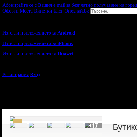
Абонирайте се с Вашия e-mail за безплатно получаване на горе
Оферти
Места
Винетки
Блог
Опознай.bg
Grabo мобилна версия
Изтегли приложението за
Android
.
Изтегли приложението за
iPhone
.
Изтегли приложението за
Huawei
.
...или отвори
grabo.bg
Регистрация
Вход
+17
Бутик