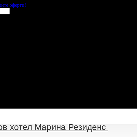
щите оферти!
ов хотел Марина Резиденс