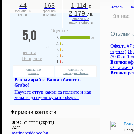
44
163
1 114
€
Хотели
Ва
фенове ни
грабнати
2 179
лв.
следят
ваучери
За нас
спестени с
нашите оферти
5,0
Оценки:
Отзиви 
5
16
4
0
Оферта #7 о
13
3
0
оценка)
Офе
ревюта
2
(5.00 от 1 
0
16
оценки
1
Всички оф
0
От мъже - (
оценки по
оценки по
Всички ре
месеци
последни оферти
Рекламирайте Вашия бизнес в
Grabo!
Научете оттук какви са ползите и как
можете да публикувате оферта.
Фирмени контакти
089 55* ****
(скрит)
Вани
24/7
Перфе
marinaresidence.bg