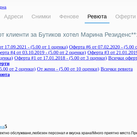
рна
Адреси
Снимки
Фенове
Ревюта
Оферти
от клиенти за Бутиков хотел Марина Резиденс**
т 17.09.2021 - (5.00 от 1 оценка)
Оферта #6 от 07.02.2020 - (5.00 
рта #4 от 03.10.2019 - (5.00 от 2 оценки)
Оферта #3 от 21.01.2019
оценка)
Оферта #1 от 17.01.2018 - (5.00 от 3 оценки)
Всички офер
ерти
5.00 от 2 оценки)
От жени - (5.00 от 10 оценки)
Всички ревюта
вюта
5
на
ктно обслужване,любезен персонал и вкусна храна!Много приятно място.Пр