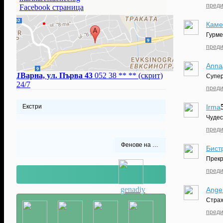
преди
Facebook страница
Каме
Гурме.
преди
Anna
1
Варна, ул. Първа 43
052 38 ** **
(скрит)
Супер
24/7
преди
Irma
Екстри
Чудес
преди
Фенове на Бутиков хотел Марина Резиденс**
Бист
Прекр
преди
genadiy
Ange
Страх
преди