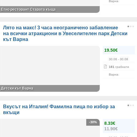
Варна
Етно ресторант Старата къща
Лято на макс! 3 часа неограничено забавление
на всички атракциони в Увеселителен парк Детски
кът Варна
19.50€
30.06
- 30.08
181
грабнати
Варна
Детски кът Варна
Вкусът на Италия! Фамилна пица по избор за
вкъщи
-30%
8.33€
11.90€