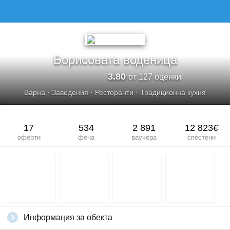
БОРИСОВАТА ВОДЕНИЦА
Борисовата воденица
3.80
от 127 оценки
Варна
·
Заведения
·
Ресторанти
·
Традиционна кухня
17
534
2 891
12 823
€
оферти
фена
ваучера
спестени
Информация за обекта