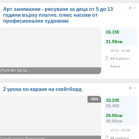
Арт занимание - рисуване за деца от 5 до 13
години върху платно, плюс насоки от
професионален художник
16.15€
31.59лв
18.01
- 31.08
23
грабнати
Варна
Paint Me Varna
2 урока по каране на скейтборд
-50%
10.23€
20.45€
20.00лв
40.00лв
10.12
- 20.09
20
грабнати