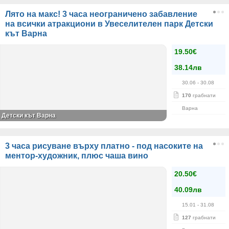
Лято на макс! 3 часа неограничено забавление
на всички атракциони в Увеселителен парк Детски
кът Варна
19.50€
38.14лв
30.06
- 30.08
170
грабнати
Варна
Детски кът Варна
3 часа рисуване върху платно - под насоките на
ментор-художник, плюс чаша вино
20.50€
40.09лв
15.01
- 31.08
127
грабнати