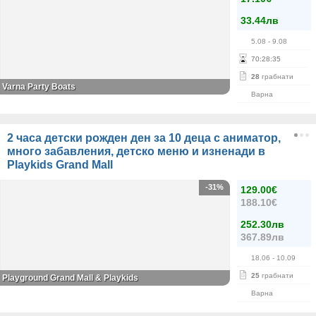
33.44лв
5.08
- 9.08
70
:
28
:
35
28
грабнати
Varna Party Boats
Варна
2 часа детски рожден ден за 10 деца с аниматор,
много забавления, детско меню и изненади в
Playkids Grand Mall
-31%
129.00€
188.10€
252.30лв
367.89лв
18.06
- 10.09
25
грабнати
Playground Grand Mall & Playkids
Варна