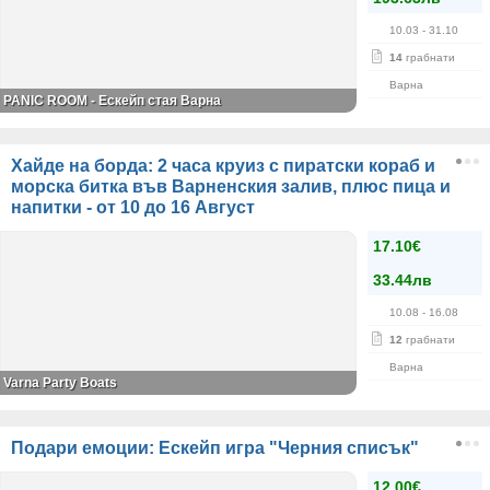
10.03
- 31.10
14
грабнати
Варна
PANIC ROOM - Ескейп стая Варна
Хайде на борда: 2 часа круиз с пиратски кораб и
морска битка във Варненския залив, плюс пица и
напитки - от 10 до 16 Август
17.10€
33.44лв
10.08
- 16.08
12
грабнати
Варна
Varna Party Boats
Подари емоции: Ескейп игра "Черния списък"
12.00€