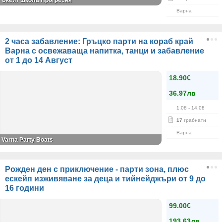
Скейт школа Прогресия
Варна
2 часа забавление: Гръцко парти на кораб край
Варна с освежаваща напитка, танци и забавление
от 1 до 14 Αвгуст
18.90€
36.97лв
1.08
- 14.08
17
грабнати
Варна
Varna Party Boats
Рожден ден с приключение - парти зона, плюс
ескейп изживяване за деца и тийнейджъри от 9 до
16 години
99.00€
193.63лв