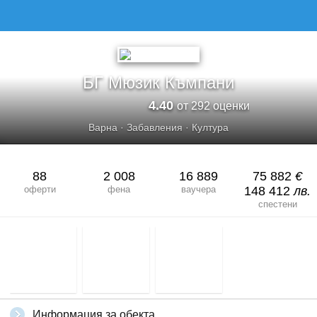
БГ Мюзик Къмпани
4.40
от 292 оценки
Варна
·
Забавления
·
Култура
88
2 008
16 889
75 882
€
оферти
фена
ваучера
148 412
лв.
спестени
Информация за обекта