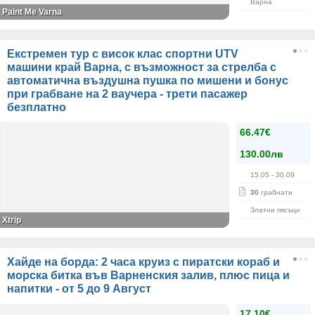
Варна
Paint Me Varna
Екстремен тур с висок клас спортни UTV
машини край Варна, с възможност за стрелба с
автоматична въздушна пушка по мишени и бонус
при грабване на 2 ваучера - трети пасажер
безплатно
66.47€
130.00лв
15.05
- 30.09
30
грабнати
Златни пясъци
Xtrip
Хайде на борда: 2 часа круиз с пиратски кораб и
морска битка във Варненския залив, плюс пица и
напитки - от 5 до 9 Август
17.10€