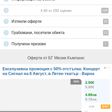
4.40
от
292
оценки
129
Изтекли оферти
20
Грабомани, посетили обекта
12
Получени призове
7
Оферти от БГ Мюзик Къмпани:
Ексклузивна промоция с 50% отстъпка: Концерт
на Сигнал на 6 Август, в Летен театър - Варна
-50%
2.50€
5.00€
4.89лв
9.78лв
ДНЕС
6.08