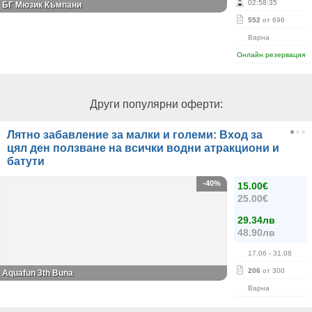
02
:
58
:
35
БГ Мюзик Къмпани
552
от 696
Варна
Онлайн резервация
Други популярни оферти:
Лятно забавление за малки и големи: Вход за
цял ден ползване на всички водни атракциони и
батути
-40%
15.00€
25.00€
29.34лв
48.90лв
17.06
- 31.08
206
от 300
Aquafun 3th Buna
Варна